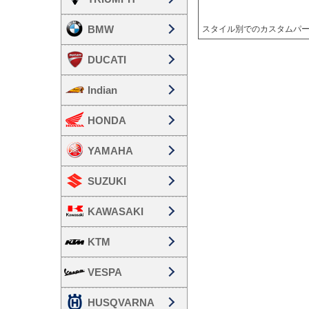
BMW
スタイル別でのカスタムパ
DUCATI
Indian
HONDA
YAMAHA
SUZUKI
KAWASAKI
KTM
VESPA
HUSQVARNA