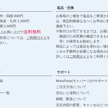
料
返品・交換
・四国 800円
お客様のご都合で返品をご希望さ
九州 1,200円
は、商品到着後なるべくお早めに
,400円
連絡下さい。
※取付けが完了するまでは、お届
送料無料
円以上お買い上げで
確認のため型番の確認できるも
目安については、
ご利用ガイド
を
等）の保管をお勧めします。
さい。
商品によっては返品を承れない場
ンセル手数料が必要になる場合が
詳しくは
ご利用ガイド
をご利用く
ジ
サポート
録
MotoParts(モトパーツ)のサポート
ご注文方法について
ー一覧
支払いと送料について
納期、配送について
注文内容の変更、キャンセルにつ