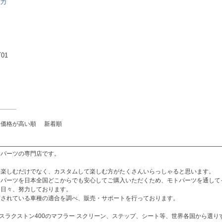
ッカ
T01
価格が高い順
新着順
パーツの専門店です。

楽しむだけでなく、カスタムして楽しむ方がたくさんいらっしゃると思います。

ムパーツを日本全国どこからでも安心してご購入いただくため、モトパーツを通して
日々、努力しております。

されている車種の適合を調べ、販売・サポートを行っております。

ーズスラクストン400のマフラー スクリーン、ステップ、シート等、世界各国から選