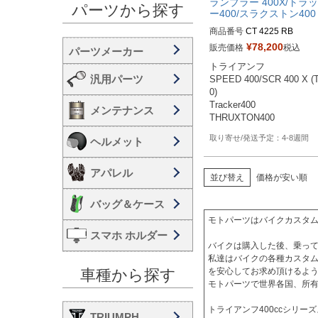
ランブラー 400X/トラ
パーツから探す
ー400/スラクストン400
商品番号
CT 4225 RB
¥
78,200
販売価格
税込
トライアンフ 

汎用パーツ
SPEED 400/SCR 400 X (
0)

Tracker400

メンテナンス
THRUXTON400
4-8週間
ヘルメット
アパレル
並び替え
価格が安い順
バッグ＆ケース
モトパーツはバイクカスタム
スマホ ホルダー
バイクは購入した後、乗って
私達はバイクの各種カスタ
車種から探す
を安心してお求め頂けるよう
モトパーツで世界各国、所有
トライアンフ400ccシリ
TRIUMPH