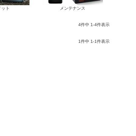
メット
メンテナンス
4
件中
1
-
4
件表示
1
件中
1
-
1
件表示