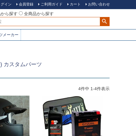
ログイン
会員登録
ご利用ガイド
カート
お問い合わせ
品から探す
全商品から探す
ツメーカー
0) カスタムパーツ
4
件中
1
-
4
件表示