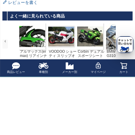
レビューを書く
よく一緒に見られている商品
アルマックス(er
VOODOO ショー
Corbin デュアル
BMW G310GS /
max) リアインナ
ティ スリップオ
スポーツシート
G310R ハンドガ
ーフェンダー ZZ
ン・マフラー ポ
ZX14R/ZZR1400
ードブラケット
¥ 38,500(税込)
¥ 117,700(税込)
¥ 128,700(税込)
¥ 28,200(税込)
R1400/ZX-14R 0
リッシュ ZX140
06-11
T-Rex Racing
6-
0 Ninja ZX-14R
商品レビュー
車種別
メーカー別
マイページ
カート
12-
最近チェックした商品
DRIVEN ブロッ
クオフプレート
YZF-R1/R6 ZX-1
4R/10R/6R