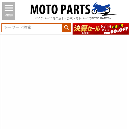
MENU
バイク
パーツ
専門店 | ＜公式＞モトパーツ(MOTO PARTS)