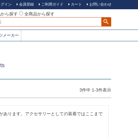
ログイン
会員登録
ご利用ガイド
カート
お問い合わせ
品から探す
全商品から探す
ツメーカー
ts
3
件中
1
-
3
件表示
があります。アクセサリーとしての装着ではここまで