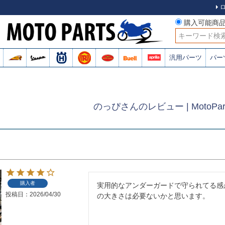
購入可能商
検索
汎用パーツ
パー
のっぴさんのレビュー | MotoPar
購入者
実用的なアンダーガードで守られてる感
投稿日
2026/04/30
の大きさは必要ないかと思います。