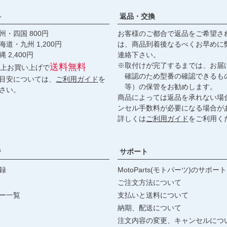
料
返品・交換
・四国 800円
お客様のご都合で返品をご希望さ
九州 1,200円
は、商品到着後なるべくお早めに
,400円
連絡下さい。
※取付けが完了するまでは、お届
送料無料
円以上お買い上げで
確認のため型番の確認できるも
目安については、
ご利用ガイド
を
等）の保管をお勧めします。
さい。
商品によっては返品を承れない場
ンセル手数料が必要になる場合が
詳しくは
ご利用ガイド
をご利用く
ジ
サポート
録
MotoParts(モトパーツ)のサポート
ご注文方法について
ー一覧
支払いと送料について
納期、配送について
注文内容の変更、キャンセルにつ