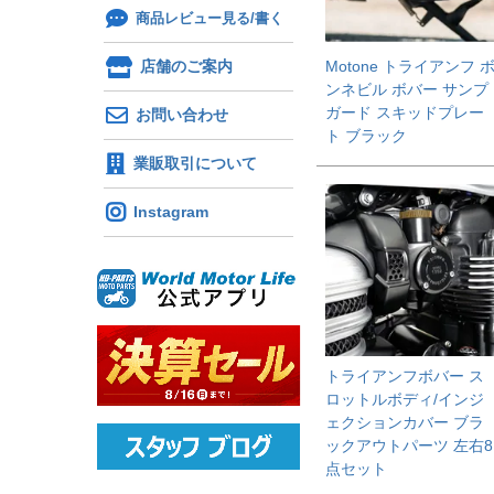
商品レビュー見る/書く
店舗のご案内
Motone トライアンフ 
ンネビル ボバー サンプ
ガード スキッドプレー
お問い合わせ
ト ブラック
業販取引について
Instagram
トライアンフボバー ス
ロットルボディ/インジ
ェクションカバー ブラ
ックアウトパーツ 左右8
点セット