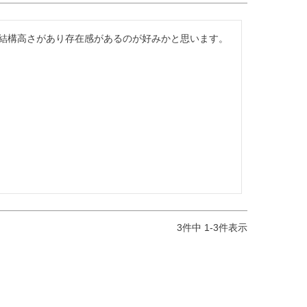
結構高さがあり存在感があるのが好みかと思います。
3
件中
1
-
3
件表示