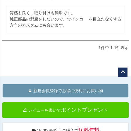
質感も良く、取り付けも簡単です。

純正部品の邪魔をしないので、ウインカー を目立たなくする
方向のカスタムにも合います。
1
件中
1
-
1
件表示
ペー
ジト
新規会員登録でお得に便利にお買い物
ップ
へ
ポイントプレゼント
レビューを書いて
送料無料
15,000円以上ご購入で