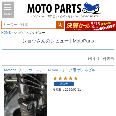
MENU
バイク
パーツ
専門店 | ＜公式＞モトパーツ(MOTO PARTS)
HOME
ショウさんのレビュー
ショウさんのレビュー | MotoParts
1
件中
1
-
1
件表示
Motone ウインカーステー 41mmフォーク用 ボンネビル
購入者
投稿日
2026/05/11