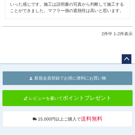
いった感じです。施工は説明書の写真から判断して施工する
ことができました。マフラー側の遮熱性は高いと思います。
2
件中
1
-
2
件表示
ペー
ジト
新規会員登録でお得に便利にお買い物
ップ
へ
ポイントプレゼント
レビューを書いて
送料無料
15,000円以上ご購入で