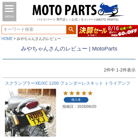
MENU
バイク
パーツ
専門店 | ＜公式＞モトパーツ(MOTO PARTS)
HOME
みやちゃんさんのレビュー
みやちゃんさんのレビュー | MotoParts
2
件中
1
-
2
件表示
スクランブラーXE/XC 1200 フェンダーレスキット トライアンフ
TEC
購入者
投稿日
2026/06/20