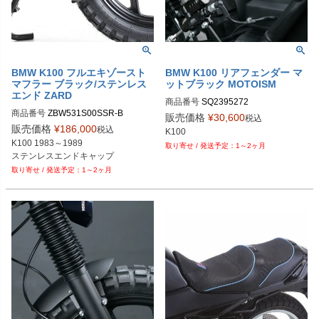
BMW K100 フルエキゾースト
BMW K100 リアフェンダー マ
マフラー ブラック/ステンレス
ットブラック MOTOISM
エンド ZARD
商品番号
商品番号
ZBW531S00SSR-B

販売価格
¥
30,600
税込
販売価格
¥
186,000
税込
K100
K100 1983～1989

1～2ヶ月
ステンレスエンドキャップ
1～2ヶ月