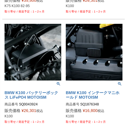
販売価格
¥
35,500
販売価格
¥
26,301
税込
税込
K100
1～2ヶ月
1～2ヶ月
BMW K100 バッテリーボック
BMW K100 インテークマニホ
ス LiFePO4 MOTOISM
ールド MOTOISM
商品番号
商品番号
販売価格
¥
26,301
販売価格
¥
16,800
税込
税込
K100
K100
1～2ヶ月
1～2ヶ月