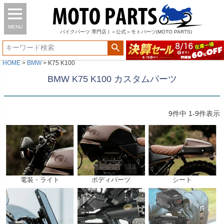
MENU
バイク
パーツ
専門店 | ＜公式＞モトパーツ(MOTO PARTS)
HOME
BMW
K75 K100
BMW K75 K100 カスタムパーツ
9
件中
1
-
9
件表示
電装・ライト
ボディパーツ
シート