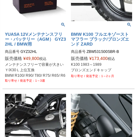
YUASA 12Vメンテナンスフリ
BMW K100 フルエキゾースト
ー・バッテリー（AGM） GYZ3
マフラー ブラック/ブロンズエ
2HL / BMW用
ンド ZARD
商品番号
商品番号
ZBW531S00SBR-B

販売価格
¥
49,800
販売価格
¥
173,400
税込
税込
メンテナンスフリーで容量が大きい

K100 1983～1989

ＹIX30Ｌ上位互換

ブロンズエンドキャップ
BMW R100/ R90/ T80/ R75/ R65/ R6
1～2ヶ月
1～3週
0

BMW K75/ RT