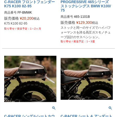
C-RACER フロントフェンダー
PROGRESSIVE 465シリーズ
K75 K100 82-95
ストックレングス BMW K100/
75
商品番号
商品番号
465-1101B

販売価格
¥
20,200
税込
販売価格
¥
129,300
税込
Bikers型番：777630

ストックと同一のサイズでハイパフ
1～2ヶ月
Drag型番：1310-0613
ォーマンスを誇る高圧ガスモノチュ
ーブ設計のサスペンション。

1～3週
BMW K100/75シリーズ用
C-RACER シングルシートカウ
C-RACER シート & アンダート