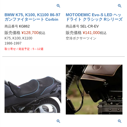
BMW K75, K100, K1100 86-97
MOTODEMIC Evo-S LED ヘッ
ガンファイターシート Corbin
ドライト クラシック Rシリーズ
商品番号
KG862
商品番号
SEL-CR-EV

販売価格
¥
128,700
販売価格
¥
141,000
税込
税込
https://motodemic.com/shop/led-hea
K75, K100, K1100

空冷ボクサーツイン
dlight-for-bmw-classics/

1986-1997
5～12週
SKU:MA03100-BB-8780B-BM:ブラ
ック

SKU:MA03100-RA-8780B-BM:ロウ
アルミニウム