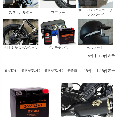
サドルバッグ＆ツーリ
スマホホルダー
マフラー
ングバッグ
足回り サスペンション
メンテナンス
ヘルメット
9
件中
1
-
9
件表示
18
件中
1
-
18
件表示
並び替え
価格が安い順
価格が高い順
新着順