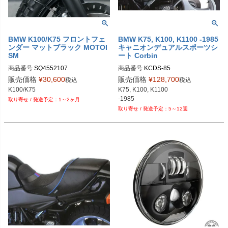
BMW K100/K75 フロントフェ
BMW K75, K100, K1100 -1985
ンダー マットブラック MOTOI
キャニオンデュアルスポーツシ
SM
ート Corbin
商品番号
商品番号
販売価格
¥
30,600
販売価格
¥
128,700
税込
税込
K100/K75
K75, K100, K1100

-1985
1～2ヶ月
5～12週