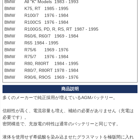
BMW	All "K" Models	1983 - 1993

BMW	K75, RT	1985 - 1995

BMW	R100/7	1976 - 1984

BMW	R100CS	1976 - 1984

BMW	R100GS, PD, R, RS, RT	1987 - 1995

BMW	R60/6, R60/7	1969 - 1984

BMW	R65	1984 - 1995

BMW	R75/6	1969 - 1976

BMW	R75/7	1976 - 1984

BMW	R80, R80RT	1984 - 1995

BMW	R80/7, R80RT	1978 - 1984

多くのメーカーで純正採用が増えているAGMバッテリー。

信頼性が高く、電流容量も増え、補給の必要がありません（充電は
必要です）。

密閉構造で、充放電の特性は通常のバッテリーと同じです。

液体を使用せず希硫酸を染み込ませたグラスマットを極版間に入れ