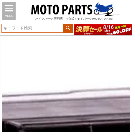
MENU
バイク
パーツ
専門店 | ＜公式＞モトパーツ(MOTO PARTS)