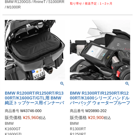
BMW R1200GS / RnineT / S1000RR 
1～2ヶ月
R1300R
/ M1000R
BMW R1200RT/R1250RT/R13
BMW R1300RT/R1250RT/R12
00RT/K1600GT/GTL用 BMW
00RT/K1600シリーズ ハンドル
純正トップケース用インナーバ
バーバッグ ウォータープルーフ
ッグ ワンダーリッヒ
タイプ 「MEDIA」 ワンダーリ
商品番号
W43746-000

商品番号
W20890-202

ッヒ
販売価格
¥
25,960
販売価格
¥
20,900
税込
税込
BMW 

BMW 

K1600GT

R1300RT

K1600GTL

R1250RT
