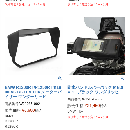
1～2ヶ月
1～2ヶ月
R1200RT LC 水冷

R1200RT

R1250RT

K1600B/GT/GTL

R1300RT
BMW R1300RT/R1250RT/K16
防水ハンドルバーバック MEDI
00B/GT/GTL/CE04 メーターバ
A 3L ブラック ワンダリッヒ
イザー ワンダーリッヒ
商品番号
W29870-612
商品番号
W21085-002

販売価格
¥
21,450
税込
販売価格
¥
6,600
税込
BMW 汎用
BMW 

1～2ヶ月
R1300RT

R1250RT
