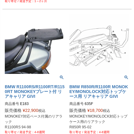
1～2ヶ月
K1600B/GT/GTL

CE04

E
BMW R1100RS/R1100RT/R115
BMW R850R/R1100R MONOK
0RT MONOKEYプレート付 リ
EY/MONOLOCK対応トップケ
アキャリア GIVI
ース用 リアキャリア GIVI
商品番号
E183
商品番号
635F
販売価格
¥
22,900
販売価格
¥
18,700
税込
税込
MONOKEY対応ベース付属のリアラ
MONOKEY/MONOLOCK対応トップ
ック

ケース用のリアラック

R1100RS 94-98

R850R 95-02

4-8週間
4-8週間
R1100RT 96-00

R1100R 95-01