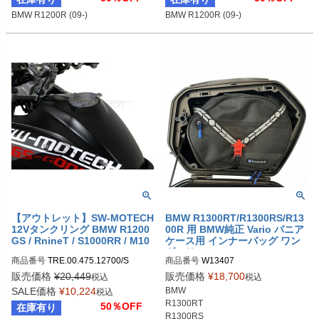
BMW R1200R (09-)
BMW R1200R (09-)
【アウトレット】SW-MOTECH
BMW R1300RT/R1300RS/R13
12Vタンクリング BMW R1200
00R 用 BMW純正 Vario パニア
GS / RnineT / S1000RR / M10
ケース用 インナーバッグ ワン
00R
ダーリッヒ
商品番号
TRE.00.475.12700/S
商品番号
W13407

左側：W13407-102

販売価格
¥
20,449
販売価格
¥
18,700
税込
税込
右側：W13407-202

SALE価格
¥
10,224
BMW 

税込
両側：W13407-002
R1300RT

50％OFF
在庫有り
R1300RS
