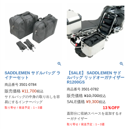
SADDLEMEN サドルバッグ ラ
【SALE】 SADDLEMEN サド
イナーセット
ルバッグ リッドオーガナイザー
R1200GS
商品番号
3501-0784
商品番号
3501-0782
販売価格
¥
11,700
税込
販売価格
¥
10,700
税込
サドルバッグの中身の取り出しを容
SALE価格
¥
9,300
易にするインナーバッグ
税込
13％OFF
1～3週
蓋部分に収納スペースを追加するオ
ーガナイザー
1～3週