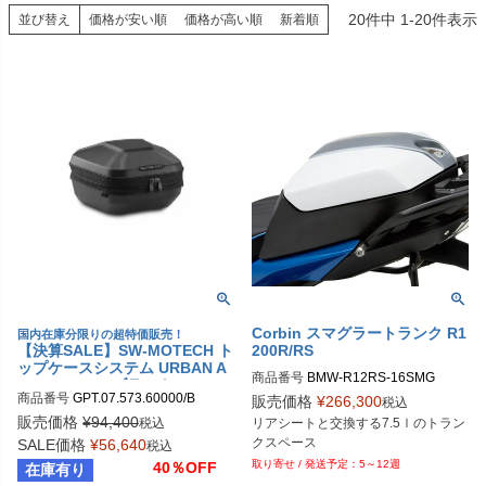
20
件中
1
-
20
件表示
並び替え
価格が安い順
価格が高い順
新着順
Corbin スマグラートランク R1
国内在庫分限りの超特価販売！
【決算SALE】SW-MOTECH ト
200R/RS
ップケースシステム URBAN A
商品番号
BMW-R12RS-16SMG
BS (16-29 L) ブラック BMW R
商品番号
GPT.07.573.60000/B

販売価格
¥
266,300
1200R (14-18) / R1200RS (14-
税込
sw_GPT_07_573_60000B
18) / R1250R (18-) / R1250RS
販売価格
¥
94,400
税込
リアシートと交換する7.5ｌのトラン
(18-) | GPT.07.573.60000/B
SALE価格
¥
56,640
税込
5～12週
40％OFF
在庫有り