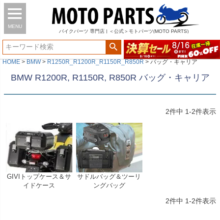
MENU
バイク
パーツ
専門店 | ＜公式＞モトパーツ(MOTO PARTS)
HOME
BMW
R1250R_R1200R_R1150R_R850R
バッグ・キャリア
BMW R1200R, R1150R, R850R バッグ・キャリア
2
件中
1
-
2
件表示
GIVIトップケース＆サ
サドルバッグ＆ツーリ
イドケース
ングバッグ
2
件中
1
-
2
件表示