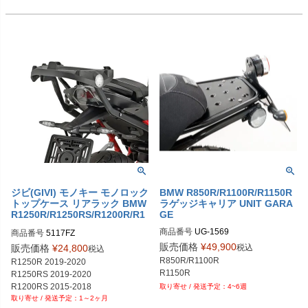
R1150RT 01
ジビ(GIVI) モノキー モノロック
BMW R850R/R1100R/R1150R
トップケース リアラック BMW
ラゲッジキャリア UNIT GARA
R1250R/R1250RS/R1200R/R1
GE
200RS
商品番号
UG-1569

商品番号
5117FZ
M品番：1569
販売価格
¥
49,900
税込
販売価格
¥
24,800
税込
R850R/R1100R

R1250R 2019-2020

R1150R
R1250RS 2019-2020

R1200RS 2015-2018

4~6週
1～2ヶ月
R1200R 2015-2018