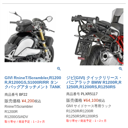
GIVI RnineT/Scrambler,R1200
ジビ(GIVI) クイックリリース・
R,R1200GS,S1000R/RR タン
パニアラック BMW R1200R,R
クバッグアタッチメント TANK
1250R,R1200RS,R1250RS
LOCK
商品番号
PLXR5117
商品番号
BF22
販売価格
¥
64,100
税込
販売価格
¥
4,200
税込
GIVI サイドケース専用ラック

RnineT/Scrambler

R1250R/R1200R

R1200R

R1250RS/R1200RS
R1200GS/ADV

1～2ヶ月
1～2ヶ月
S1000R/RR