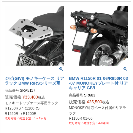
ジビ(GIVI) モノキーケース リア
BMW R1150R 01-06/R850R 03
ラック BMW R/RSシリーズ用
-07 MONOKEYプレート付 リア
キャリア GIVI
商品番号
SRA5117
商品番号
SR683
販売価格
¥
33,400
税込
販売価格
¥
25,500
税込
モノキートップケース専用ラック

MONOKEY対応ベース付属のリアラ
R1250RS / R1200RS

ック

R1250R   / R1200R

R1150R 01-06

1～2ヶ月
4-8週間
R850R 03-07