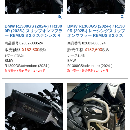
BMW R1300GS (2024-) / R130
BMW R1300GS (2024-) / R130
0R (2025-) スリップオンマフラ
0R (2025-) レーシングスリップ
ー REMUS 8 2.0 ステンレス R
オンマフラー REMUS 8 2.0 ス
EMUS
テンレス REMUS
商品番号
82682-088524

商品番号
82683-088524

82682 088524

82683 088524

販売価格
¥
152,600
販売価格
¥
152,600
税込
税込
rem_82682_088524
rem_82683_088524
eマーク認証

レース仕様

BMW

BMW

R1300GS/adventure (2024-)

R1300GS/adventure (2024-)

1～2ヶ月
1～2ヶ月
R1300R (2025-)
R1300R (2025-)