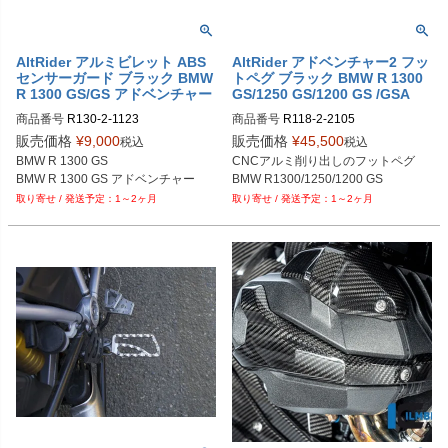
AltRider アルミビレット ABS
AltRider アドベンチャー2 フッ
センサーガード ブラック BMW
トペグ ブラック BMW R 1300
R 1300 GS/GS アドベンチャー
GS/1250 GS/1200 GS /GSA
商品番号
R130-2-1123
商品番号
R118-2-2105
販売価格
¥
9,000
販売価格
¥
45,500
税込
税込
BMW R 1300 GS

CNCアルミ削り出しのフットペグ

BMW R 1300 GS アドベンチャー
BMW R1300/1250/1200 GS
1～2ヶ月
1～2ヶ月