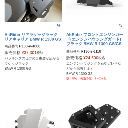
AltRider リアラゲッジラック
AltRider フロントエンジンガー
リアキャリア BMW R 1300 GS
ド(エンジンハウジングガード)
ブラック BMW R 1300 GS/GS
商品番号
R130-P-4000

アドベンチャー
シルバー：R130-1-4000

商品番号
R130-2-1118
販売価格
¥
37,301
税込
ブラック：R130-2-4000
販売価格
¥
24,500
税込
パッキングの仕方の自由度が広がる
ラゲッジラック

エンジンハウジングを石やガレキな
BMW R 1300 GS
どから保護します

BMW R 1300 GS

1～2ヶ月
BMW R 1300 GS アドベンチャー