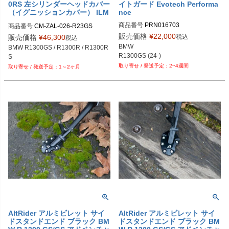
0RS 左シリンダーヘッドカバー
イトガード Evotech Performa
（イグニッションカバー） ILM
nce
BERGER
商品番号
PRN016703

商品番号
CM-ZAL-026-R23GS

PRN016703-01

メーカー品番：CM.ZAL.026.R23GS
販売価格
¥
22,000
税込
販売価格
¥
46,300
税込
PRN016703-02

BMW

BMW R1300GS / R1300R / R1300R
PRN016703-03

R1300GS (24-)
S
PRN016703-04

2~4週間
1～2ヶ月
PRN016703-05
AltRider アルミビレット サイ
AltRider アルミビレット サイ
ドスタンドエンド ブラック BM
ドスタンドエンド ブラック BM