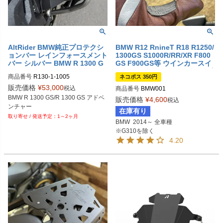
AltRider BMW純正プロテクシ
BMW R12 RnineT R18 R1250/
ョンバー レインフォースメント
1300GS S1000R/RR/XR F800
バー シルバー BMW R 1300 G
GS F900GS等 ウインカースイ
S
ッチ エクステンション DKデザ
商品番号
R130-1-1005
ネコポス 350円
イン
販売価格
¥
53,000
税込
商品番号
BMW001
BMW R 1300 GS/R 1300 GS アドベ
販売価格
¥
4,600
税込
ンチャー
在庫有り
1～2ヶ月
BMW  2014～ 全車種

※G310を除く
4.20