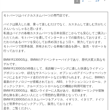
1
2
…
19
モトパーツはバイクカスタムパーツの専門店です。

バイクは購入した後、乗って楽しむだけでなく、カスタムして楽しむ方がたく
さんいらっしゃると思います。

私達はバイクの各種カスタムパーツを日本全国どこからでも安心してご購入い
ただくため、モトパーツを通してインターネットでの販売をしております。こ
だわりのあるパーツを安心してお求め頂けるよう日々、努力しております。

モトパーツで世界各国、所有されている車種の適合を調べ、販売・サポートを
行っております。

BMW R1300GSは、BMWのアドベンチャーバイクであり、歴代大変人気なモ
デルです。

BMW R1300GSの特徴として、長距離ツーリングに適した快適なライディン
グポジションや、頑丈なサスペンション、オプションのアドベンチャーパッケ
ージによるオフロード走行のサポートなどが挙げられます。さらに、BMWの
最新のテクノロジーが搭載されており、ABS、トラクションコントロール、ク
イックシフター、クルーズコントロールなどの機能が利用可能です。

BMW R1300GSは、幅広いライダーに人気があり、長距離ツーリングや冒険
的な旅を楽しみたい人にとって理想的な選択肢となっています。

BMW R1300GSのカスタムパーツをアメリカ、イギリス、イタリア、ドイツ
など世界中からピックアップし、販売しております。

是非、ご覧ください。