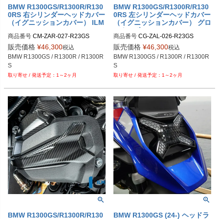
BMW R1300GS/R1300R/R130
BMW R1300GS/R1300R/R130
0RS 右シリンダーヘッドカバー
0RS 左シリンダーヘッドカバー
（イグニッションカバー） ILM
（イグニッションカバー） グロ
BERGER
スカーボン ILMBERGER
商品番号
CM-ZAR-027-R23GS

商品番号
CG-ZAL-026-R23GS

メーカー品番：CM.ZAL.026.R23GS
メーカー品番：CG.ZAL.026.R23GS
販売価格
¥
46,300
販売価格
¥
46,300
税込
税込
BMW R1300GS / R1300R / R1300R
BMW R1300GS / R1300R / R1300R
S
S
1～2ヶ月
1～2ヶ月
BMW R1300GS/R1300R/R130
BMW R1300GS (24-) ヘッドラ