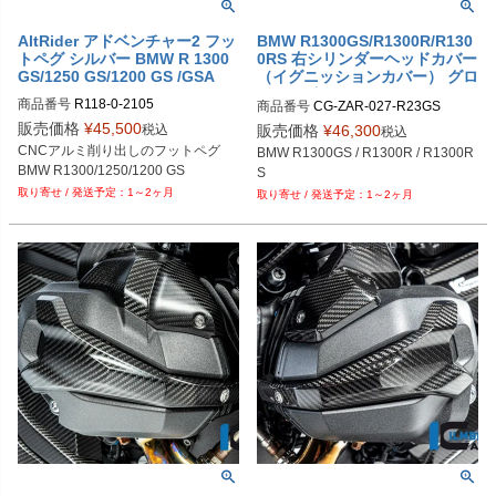
AltRider アドベンチャー2 フッ
BMW R1300GS/R1300R/R130
トペグ シルバー BMW R 1300
0RS 右シリンダーヘッドカバー
GS/1250 GS/1200 GS /GSA
（イグニッションカバー） グロ
スカーボン ILMBERGER
商品番号
R118-0-2105
商品番号
CG-ZAR-027-R23GS

メーカー品番：CG.ZAL.027.R23GS
販売価格
¥
45,500
税込
販売価格
¥
46,300
税込
CNCアルミ削り出しのフットペグ

BMW R1300GS / R1300R / R1300R
BMW R1300/1250/1200 GS
S
1～2ヶ月
1～2ヶ月