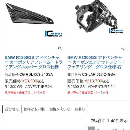
BMW R1300GS アドベンチャ
BMW R1300GS アドベンチャ
ー カーボンリアフレーム・トラ
ー カーボンエアアウトレット・
イアングルカバー グロス仕様
フェアリング グロス仕様 右
左側 ILMBERGER
側 ILMBERGER
商品番号
CG-RDL-003-24GSA

商品番号
CG-LAR-017-24GSA

M品番：CG.LAR.017.24GSA
販売価格
¥
53,300
販売価格
¥
213,700
税込
税込
1～2ヶ月
1～2ヶ月
並び替え
価格が安い順
価格が高い順
新着順
754
件中
1
-
40
件表示