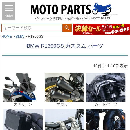
MENU
バイク
パーツ
専門店 | ＜公式＞モトパーツ(MOTO PARTS)
HOME
BMW
R1300GS
BMW R1300GS カスタム パーツ
16
件中
1
-
16
件表示
スクリーン
マフラー
ガードパーツ