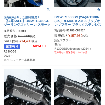
BMW R1300GS (24-)/R1300R
国内在庫分限りの超特価販売！
【決算SALE】BMW R1300GS
(25-) REMUS 8 2.0 スリップオ
ツーリングスクリーン スモーク
ンマフラー ブラックステンレス
Puig プーチ
商品番号
82782-088524

商品番号
21840H
82782 088524

販売価格
¥
157,960
税込
販売価格
¥
28,800
税込
rem_82782_088524
認証マフラー

SALE価格
¥
14,400
税込
BMW

50％OFF
在庫有り
R1300GS/adventure (2024-)

R1300GS

1～2ヶ月
R1300R (2025-)
2023～

※ACCレーダー非装着車