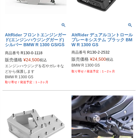
AltRider フロントエンジンガー
AltRider デュアルコントロール
ド(エンジンハウジングガード)
ブレーキシステム ブラック BM
シルバー BMW R 1300 GS/GS
W R 1300 GS
アドベンチャー
商品番号
R130-2-2532
商品番号
R130-0-1118
販売価格
¥
24,500
税込
販売価格
¥
24,500
税込
BMW R 1300 GS
エンジンハウジングを石やガレキな
どから保護します

1～2ヶ月
BMW R 1300 GS

1～2ヶ月
BMW R 1300 GS アドベンチャー