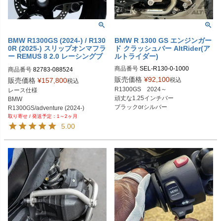
BMW R1300GS (2024-) / R130
BMW R 1300 GS エンジンガー
0R (2025-) スリップオンマフラ
ド クラッシュバー AltRider(ア
ー REMUS 8 2.0 レーシングブ
ルトライダー)
ラックステンレス REMUS
商品番号
SEL-R130-0-1000

商品番号
82783-088524

R130-0-1000：シルバー

82783 088524
販売価格
¥
92,100
税込
販売価格
¥
157,800
税込
R1300GS　2024～

レース仕様

頑丈な1.25インチバー

BMW

ブラックorシルバー
R1300GS/adventure (2024-)

1～2ヶ月
R1300R (2025-)
5.00