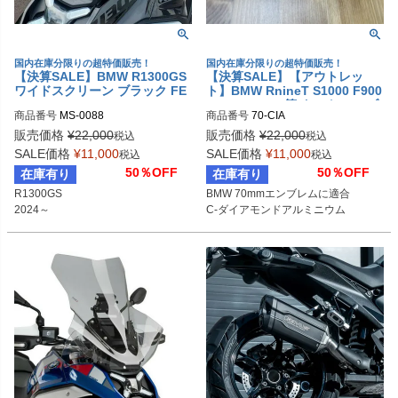
国内在庫分限りの超特価販売！
国内在庫分限りの超特価販売！
【決算SALE】BMW R1300GS
【決算SALE】【アウトレッ
ワイドスクリーン ブラック FE
ト】BMW RnineT S1000 F900
ED SPORTS JAPAN
R1250 K1300等 タンク エンブ
商品番号
MS-0088
商品番号
レム 70mm C-ダイアモンドア
ルミニウム EX-MOTORCYCLE
販売価格
¥
22,000
販売価格
¥
22,000
税込
税込
SALE価格
¥
11,000
SALE価格
¥
11,000
税込
税込
50％OFF
50％OFF
在庫有り
在庫有り
R1300GS

BMW 70mmエンブレムに適合

2024～
C-ダイアモンドアルミニウム