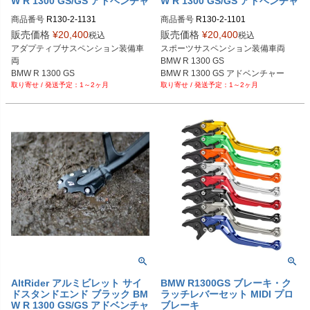
W R 1300 GS/GS アドベンチャ
W R 1300 GS/GS アドベンチャ
ー サイドスタンド4653163861
ー サイドスタンド4653163814
商品番号
R130-2-1131
商品番号
R130-2-1101
6に適合
9に適合
販売価格
¥
20,400
販売価格
¥
20,400
税込
税込
アダプティブサスペンション装備車
スポーツサスペンション装備車両

両

BMW R 1300 GS

BMW R 1300 GS

BMW R 1300 GS アドベンチャー
1～2ヶ月
1～2ヶ月
BMW R 1300 GS アドベンチャー
AltRider アルミビレット サイ
BMW R1300GS ブレーキ・ク
ドスタンドエンド ブラック BM
ラッチレバーセット MIDI プロ
W R 1300 GS/GS アドベンチャ
ブレーキ