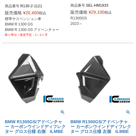
ー サイドスタンド4653163627
商品番号
SEL-HM1933

商品番号
R130-2-1121
9に適合
HM1933-SW：ブラック

販売価格
¥
29,100
税込
販売価格
¥
20,400
税込
HM1933-TI：チタン

R1300GS

標準サスペンション車

HM1933-RT：レッド

2023～
BMW R 1300 GS

HM1933-BL：ブルー

BMW R 1300 GS アドベンチャー
HM1933-GO：ゴールド

1～2ヶ月
HM1933-SWM：マットブラック

HM1933-SI：シルバー

HM1933-OR：オレンジ

HM1933-GR：グリーン
BMW R1300GS/アドベンチャ
BMW R1300GS/アドベンチャ
ー カーボンウインドディフレク
ー カーボンウインドディフレク
ター グロス仕様 右側 ILMBE
ター グロス仕様 左側 ILMBE