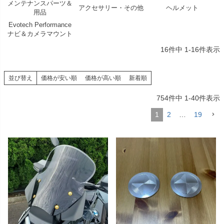
メンテナンスパーツ＆
アクセサリー・その他
ヘルメット
用品
Evotech Performance
ナビ＆カメラマウント
16
件中
1
-
16
件表示
並び替え
価格が安い順
価格が高い順
新着順
754
件中
1
-
40
件表示
1
2
…
19