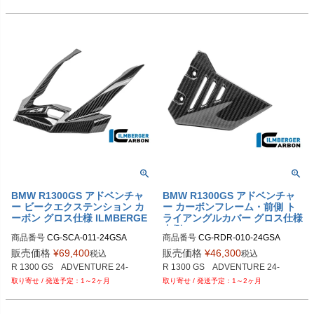
BMW R1300GS アドベンチャ
BMW R1300GS アドベンチャ
ー ビークエクステンション カ
ー カーボンフレーム・前側 ト
ーボン グロス仕様 ILMBERGE
ライアングルカバー グロス仕様
R
右側 ILMBERGER
商品番号
CG-SCA-011-24GSA

商品番号
CG-RDR-010-24GSA

M品番：CG.SCA.011.24GSA
M品番：CG.RDR.010.24GSA
販売価格
¥
69,400
販売価格
¥
46,300
税込
税込
1～2ヶ月
1～2ヶ月