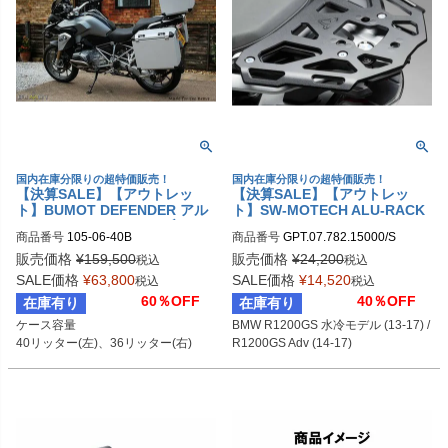
国内在庫分限りの超特価販売！
国内在庫分限りの超特価販売！
【決算SALE】【アウトレッ
【決算SALE】【アウトレッ
ト】BUMOT DEFENDER アル
ト】SW-MOTECH ALU-RACK
ミパニアシステム 40L ブラッ
(アルラック) BMW R1200GS
商品番号
105-06-40B
商品番号
GPT.07.782.15000/S

ク BMW R1250GS/R1200GS L
水冷モデル (13-17) / R1200GS
sw_GPT_07_782_15000S
C (2013-)
Adv (14-17) シルバー
販売価格
¥
159,500
販売価格
¥
24,200
税込
税込
SALE価格
¥
63,800
SALE価格
¥
14,520
税込
税込
60％OFF
40％OFF
在庫有り
在庫有り
ケース容量

BMW R1200GS 水冷モデル (13-17) / 
40リッター(左)、36リッター(右)
R1200GS Adv (14-17)