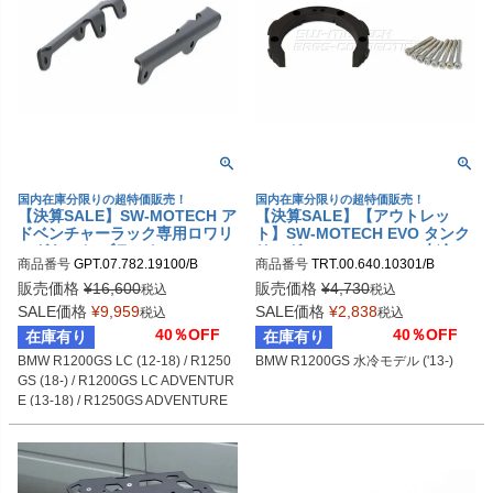
国内在庫分限りの超特価販売！
国内在庫分限りの超特価販売！
【決算SALE】SW-MOTECH ア
【決算SALE】【アウトレッ
ドベンチャーラック専用ロワリ
ト】SW-MOTECH EVO タンク
ングキット ブラック BMW R12
リング BMW R1200GS 水冷モ
商品番号
GPT.07.782.19100/B

商品番号
TRT.00.640.10301/B

00GS LC (12-18) / R1250GS
デル ('13-)
sw_GPT_07_782_19100B
sw_TRT_00_640_10301B
(18-) / R1200GS LC ADVENTU
販売価格
¥
16,600
販売価格
¥
4,730
税込
税込
RE (13-18) / R1250GS ADVEN
SALE価格
¥
9,959
SALE価格
¥
2,838
税込
税込
TURE (18-) | GPT.07.782.1910
40％OFF
40％OFF
在庫有り
在庫有り
0/B
BMW R1200GS LC (12-18) / R1250
BMW R1200GS 水冷モデル ('13-)
GS (18-) / R1200GS LC ADVENTUR
E (13-18) / R1250GS ADVENTURE 
(18-)