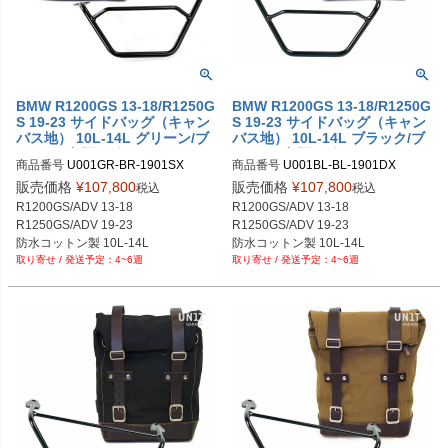
BMW R1200GS 13-18/R1250G
BMW R1200GS 13-18/R1250G
S 19-23 サイドバッグ（キャン
S 19-23 サイドバッグ（キャン
バス地） 10L-14L グリーン/ブ
バス地） 10L-14L ブラック/ブ
ラウン+左側サポートフレーム
ラック+右側サポートフレーム
商品番号
U001GR-BR-1901SX

商品番号
U001BL-BL-1901DX

UNIT GARAGE
UNIT GARAGE
U001GR_BR+1901SX

U001BL_BL+1901DX

販売価格
¥
107,800
販売価格
¥
107,800
税込
税込
メーカー型番：U001+1901SX
メーカー型番：U001+1901DX
R1200GS/ADV 13-18

R1200GS/ADV 13-18

R1250GS/ADV 19-23

R1250GS/ADV 19-23

防水コットン製 10L-14L

防水コットン製 10L-14L

4~6週
4~6週
グリーン/ブラウン
ブラック/ブラック