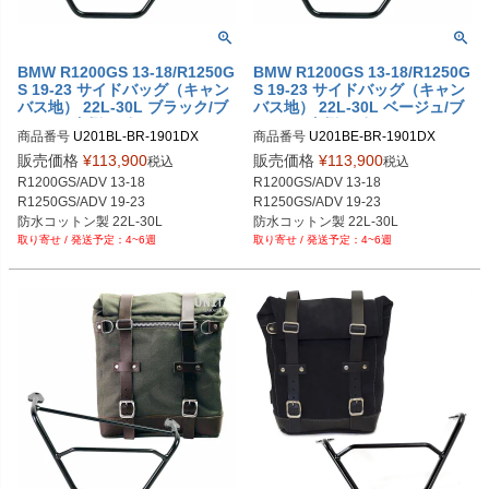
BMW R1200GS 13-18/R1250G
BMW R1200GS 13-18/R1250G
S 19-23 サイドバッグ（キャン
S 19-23 サイドバッグ（キャン
バス地） 22L-30L ブラック/ブ
バス地） 22L-30L ベージュ/ブ
ラウン+右側サポートフレーム
ラウン+右側サポートフレーム
商品番号
U201BL-BR-1901DX

商品番号
U201BE-BR-1901DX

UNIT GARAGE
UNIT GARAGE
U001BL_BR+1901DX

U001BE_BR+1901DX

販売価格
¥
113,900
販売価格
¥
113,900
税込
税込
メーカー型番：U201+1901DX
メーカー型番：U201+1901DX
R1200GS/ADV 13-18

R1200GS/ADV 13-18

R1250GS/ADV 19-23

R1250GS/ADV 19-23

防水コットン製 22L-30L

防水コットン製 22L-30L

4~6週
4~6週
ブラック/ブラウン
ベージュ/ブラウン