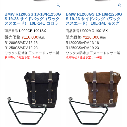
BMW R1200GS 13-18/R1250G
BMW R1200GS 13-18/R1250G
S 19-23 サイドバッグ（ワック
S 19-23 サイドバッグ（ワック
ススエード） 10L-14L コロラ
ススエード） 10L-14L モスグ
ドブラウン+左側サポートフレ
レー+左側サポートフレーム UN
商品番号
U002CB-1901SX

商品番号
U002MG-1901SX

ーム UNIT GARAGE
IT GARAGE
U002CB+1901SX

U002MG+1901SX

販売価格
¥
116,000
販売価格
¥
116,000
税込
税込
メーカー型番：U002+1901SX
メーカー型番：U002+1901SX
R1200GS/ADV 13-18

R1200GS/ADV 13-18

R1250GS/ADV 19-23

R1250GS/ADV 19-23

ワックス防水加工スエードレザー製 
ワックス防水加工スエードレザー製 
4~6週
4~6週
10L-14L

10L-14L

コロラドブラウン
モスグレー