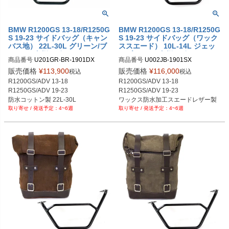
BMW R1200GS 13-18/R1250G
BMW R1200GS 13-18/R1250G
S 19-23 サイドバッグ（キャン
S 19-23 サイドバッグ（ワック
バス地） 22L-30L グリーン/ブ
ススエード） 10L-14L ジェッ
ラウン+右側サポートフレーム
トブラック+左側サポートフレ
商品番号
U201GR-BR-1901DX

商品番号
U002JB-1901SX

UNIT GARAGE
ーム UNIT GARAGE
U001GR_BR+1901DX

U002JB+1901SX

販売価格
¥
113,900
販売価格
¥
116,000
税込
税込
メーカー型番：U201+1901DX
メーカー型番：U002+1901SX
R1200GS/ADV 13-18

R1200GS/ADV 13-18

R1250GS/ADV 19-23

R1250GS/ADV 19-23

防水コットン製 22L-30L

ワックス防水加工スエードレザー製 
4~6週
4~6週
グリーン/ブラウン
10L-14L

ジェットブラック