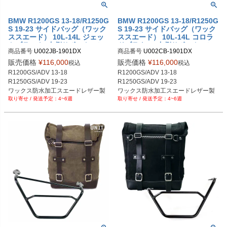
BMW R1200GS 13-18/R1250G
BMW R1200GS 13-18/R1250G
S 19-23 サイドバッグ（ワック
S 19-23 サイドバッグ（ワック
ススエード） 10L-14L ジェッ
ススエード） 10L-14L コロラ
トブラック+右側サポートフレ
ドブラウン+右側サポートフレ
商品番号
U002JB-1901DX

商品番号
U002CB-1901DX

ーム UNIT GARAGE
ーム UNIT GARAGE
U002JB+1901DX

U002CB+1901DX

販売価格
¥
116,000
販売価格
¥
116,000
税込
税込
メーカー型番：U002+1901DX
メーカー型番：U002+1901DX
R1200GS/ADV 13-18

R1200GS/ADV 13-18

R1250GS/ADV 19-23

R1250GS/ADV 19-23

ワックス防水加工スエードレザー製 
ワックス防水加工スエードレザー製 
4~6週
4~6週
10L-14L

10L-14L

ジェットブラック
コロラドブラウン