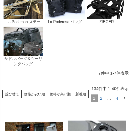
La Poderosa ステー
La Poderosa バッグ
ZIEGER
サドルバッグ＆ツーリ
ングバッグ
7
件中
1
-
7
件表示
134
件中
1
-
40
件表示
並び替え
価格が安い順
価格が高い順
新着順
1
2
…
4