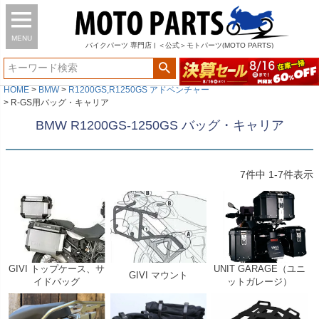
MENU
バイク
パーツ
専門店 | ＜公式＞モトパーツ(MOTO PARTS)
HOME
BMW
R1200GS,R1250GS アドベンチャー
R-GS用バッグ・キャリア
BMW R1200GS-1250GS バッグ・キャリア
7
件中
1
-
7
件表示
GIVI トップケース、サ
UNIT GARAGE（ユニ
GIVI マウント
イドバッグ
ットガレージ）