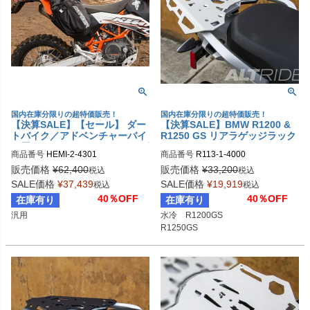
国内在庫分限りの超特価販売！
国内在庫分限りの超特価販売！
【決算SALE】【セール】 ダー
【決算SALE】BMW R1200 &
トバイク／アドベンチャーバイ
R1250 GS リアラゲッジラック
ク用 ヘミスフィアサドルバッグ
シルバー AltRider
商品番号
HEMI-2-4301

商品番号
R113-1-4000

40L AltRider(アルトライダー)
alt_R113-1-4000
販売価格
¥
62,400
販売価格
¥
33,200
税込
税込
SALE価格
¥
37,439
SALE価格
¥
19,919
税込
税込
40％OFF
40％OFF
在庫有り
在庫有り
汎用
水冷　R1200GS

R1250GS