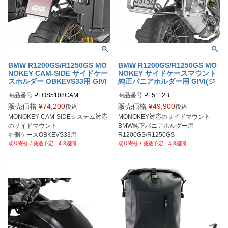
BMW R1200GS/R1250GS MO
BMW R1200GS/R1250GS MO
NOKEY CAM-SIDE サイドケー
NOKEY サイドケースマウント
スホルダー OBKEVS33用 GIVI
純正パニアホルダー用 GIVI(ジ
(ジビ)
ビ)
商品番号
PLOS5108CAM
商品番号
PL5112B
販売価格
¥
74,200
販売価格
¥
49,900
税込
税込
MONOKEY CAM-SIDEシステム対応
MONOKEY対応のサイドマウント

のサイドマウント

BMW純正パニアホルダー用

右側ケースOBKEVS33用

R1200GS/R1250GS
4-8週間
4-8週間
R1200GS/R1250GS