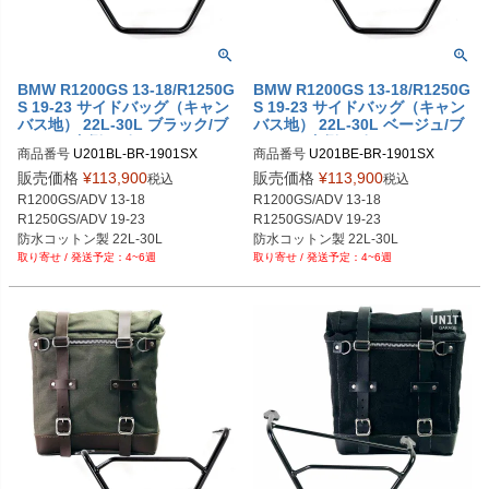
BMW R1200GS 13-18/R1250G
BMW R1200GS 13-18/R1250G
S 19-23 サイドバッグ（キャン
S 19-23 サイドバッグ（キャン
バス地） 22L-30L ブラック/ブ
バス地） 22L-30L ベージュ/ブ
ラウン+左側サポートフレーム
ラウン+左側サポートフレーム
商品番号
U201BL-BR-1901SX

商品番号
U201BE-BR-1901SX

UNIT GARAGE
UNIT GARAGE
U001BL_BR+1901SX

U001BE_BR+1901SX

販売価格
¥
113,900
販売価格
¥
113,900
税込
税込
メーカー型番：U201+1901SX
メーカー型番：U201+1901SX
R1200GS/ADV 13-18

R1200GS/ADV 13-18

R1250GS/ADV 19-23

R1250GS/ADV 19-23

防水コットン製 22L-30L

防水コットン製 22L-30L

4~6週
4~6週
ブラック/ブラウン
ベージュ/ブラウン