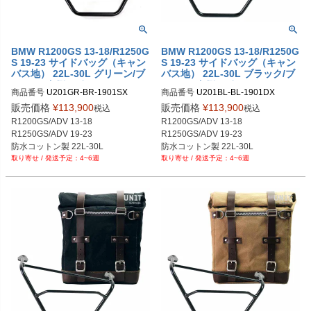
BMW R1200GS 13-18/R1250G
BMW R1200GS 13-18/R1250G
S 19-23 サイドバッグ（キャン
S 19-23 サイドバッグ（キャン
バス地） 22L-30L グリーン/ブ
バス地） 22L-30L ブラック/ブ
ラウン+左側サポートフレーム
ラック+右側サポートフレーム
商品番号
U201GR-BR-1901SX

商品番号
U201BL-BL-1901DX

UNIT GARAGE
UNIT GARAGE
U001GR_BR+1901SX

U201BL_BL+1901DX

販売価格
¥
113,900
販売価格
¥
113,900
税込
税込
メーカー型番：U201+1901SX
メーカー型番：U201+1901DX
R1200GS/ADV 13-18

R1200GS/ADV 13-18

R1250GS/ADV 19-23

R1250GS/ADV 19-23

防水コットン製 22L-30L

防水コットン製 22L-30L

4~6週
4~6週
グリーン/ブラウン
ブラック/ブラック