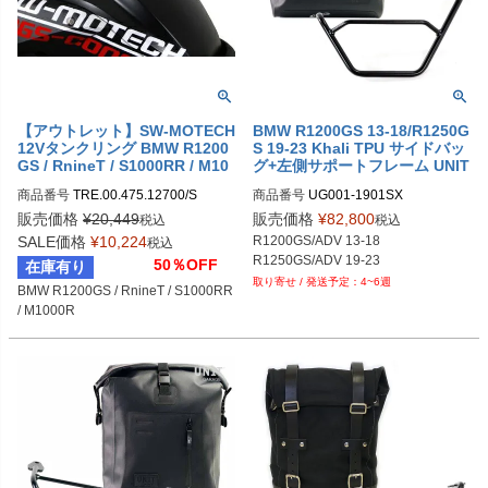
【アウトレット】SW-MOTECH
BMW R1200GS 13-18/R1250G
12Vタンクリング BMW R1200
S 19-23 Khali TPU サイドバッ
GS / RnineT / S1000RR / M10
グ+左側サポートフレーム UNIT
00R
GARAGE
商品番号
TRE.00.475.12700/S
商品番号
UG001-1901SX

メーカー型番：UG001+1901SX
販売価格
¥
20,449
販売価格
¥
82,800
税込
税込
SALE価格
¥
10,224
R1200GS/ADV 13-18

税込
R1250GS/ADV 19-23
50％OFF
在庫有り
4~6週
BMW R1200GS / RnineT / S1000RR 
/ M1000R