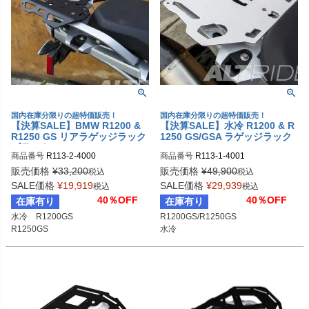
国内在庫分限りの超特価販売！
国内在庫分限りの超特価販売！
【決算SALE】BMW R1200 &
【決算SALE】水冷 R1200 & R
R1250 GS リアラゲッジラック
1250 GS/GSA ラゲッジラック
ブラック AltRider
シルバー AltRider
商品番号
R113-2-4000

商品番号
R113-1-4001

alt_R113-2-4000
alt_R113-1-4001
販売価格
¥
33,200
販売価格
¥
49,900
税込
税込
SALE価格
¥
19,919
SALE価格
¥
29,939
税込
税込
40％OFF
40％OFF
在庫有り
在庫有り
水冷　R1200GS

R1200GS/R1250GS

R1250GS
水冷