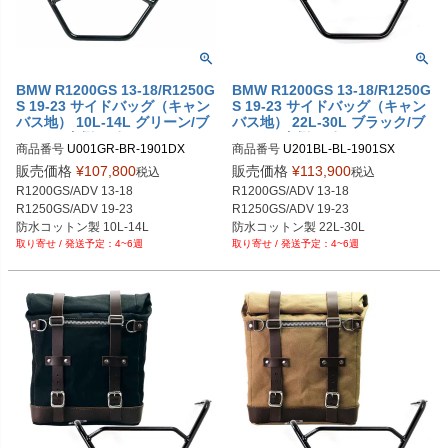
BMW R1200GS 13-18/R1250G
BMW R1200GS 13-18/R1250G
S 19-23 サイドバッグ（キャン
S 19-23 サイドバッグ（キャン
バス地） 10L-14L グリーン/ブ
バス地） 22L-30L ブラック/ブ
ラウン+右側サポートフレーム
ラック+左側サポートフレーム
商品番号
U001GR-BR-1901DX

商品番号
U201BL-BL-1901SX

UNIT GARAGE
UNIT GARAGE
U001GR_BR+1901DX

U201BL_BL+1901SX

販売価格
¥
107,800
販売価格
¥
113,900
税込
税込
メーカー型番：U001+1901DX
メーカー型番：U201+1901SX
R1200GS/ADV 13-18

R1200GS/ADV 13-18

R1250GS/ADV 19-23

R1250GS/ADV 19-23

防水コットン製 10L-14L

防水コットン製 22L-30L

4~6週
4~6週
グリーン/ブラウン
ブラック/ブラック