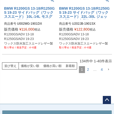
BMW R1200GS 13-18/R1250G
BMW R1200GS 13-18/R1250G
S 19-23 サイドバッグ（ワック
S 19-23 サイドバッグ（ワック
ススエード） 10L-14L モスグ
ススエード） 22L-30L ジェッ
レー+右側サポートフレーム UN
トブラック+左側サポートフレ
商品番号
U002MG-1901DX

商品番号
U202JB-1901SX

IT GARAGE
ーム UNIT GARAGE
U002MG+1901DX

U202JB+1901SX

販売価格
¥
116,000
販売価格
¥
122,800
税込
税込
メーカー型番：U002+1901DX
メーカー型番：U202+1901SX
R1200GS/ADV 13-18

R1200GS/ADV 13-18

R1250GS/ADV 19-23

R1250GS/ADV 19-23

ワックス防水加工スエードレザー製 
ワックス防水加工スエードレザー製 
4~6週
4~6週
10L-14L

22L-30L

モスグレー
ジェットブラック
134
件中
1
-
40
件表示
並び替え
価格が安い順
価格が高い順
新着順
1
2
…
4
ペー
ジト