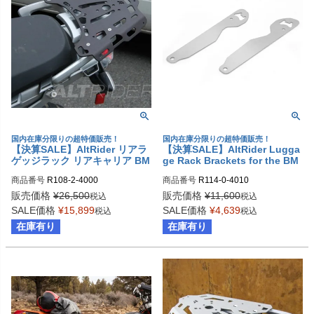
国内在庫分限りの超特価販売！
国内在庫分限りの超特価販売！
【決算SALE】AltRider リアラ
【決算SALE】AltRider Lugga
ゲッジラック リアキャリア BM
ge Rack Brackets for the BM
W R1200GS (2003-2012)
W R 1200 GS Adventure
商品番号
R108-2-4000
商品番号
R114-0-4010
販売価格
¥
26,500
販売価格
¥
11,600
税込
税込
SALE価格
¥
15,899
SALE価格
¥
4,639
税込
税込
在庫有り
在庫有り