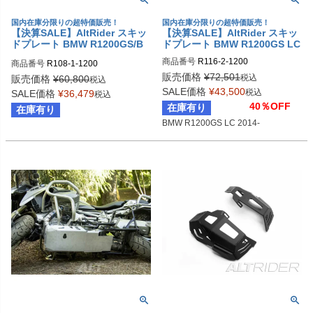
国内在庫分限りの超特価販売！
国内在庫分限りの超特価販売！
【決算SALE】AltRider スキッ
【決算SALE】AltRider スキッ
ドプレート BMW R1200GS/B
ドプレート BMW R1200GS LC
MW R1200GS Adventure (200
商品番号
R116-2-1200
商品番号
R108-1-1200
5-2012)
販売価格
¥
72,501
税込
販売価格
¥
60,800
税込
SALE価格
¥
43,500
税込
SALE価格
¥
36,479
税込
40％OFF
在庫有り
在庫有り
BMW R1200GS LC 2014-