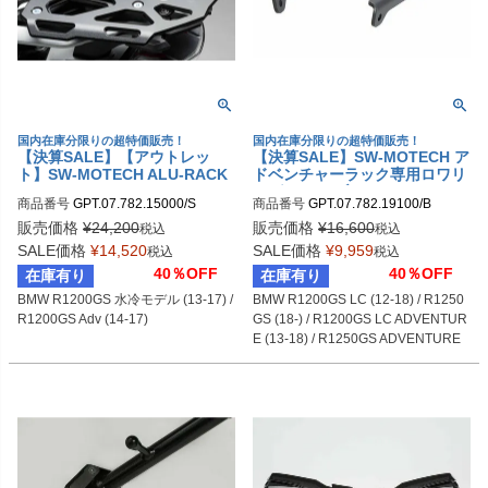
国内在庫分限りの超特価販売！
国内在庫分限りの超特価販売！
【決算SALE】【アウトレッ
【決算SALE】SW-MOTECH ア
ト】SW-MOTECH ALU-RACK
ドベンチャーラック専用ロワリ
(アルラック) BMW R1200GS
ングキット ブラック BMW R12
商品番号
GPT.07.782.15000/S

商品番号
GPT.07.782.19100/B

水冷モデル (13-17) / R1200GS
00GS LC (12-18) / R1250GS
sw_GPT_07_782_15000S
sw_GPT_07_782_19100B
Adv (14-17) シルバー
(18-) / R1200GS LC ADVENTU
販売価格
¥
24,200
販売価格
¥
16,600
税込
税込
RE (13-18) / R1250GS ADVEN
SALE価格
¥
14,520
SALE価格
¥
9,959
税込
税込
TURE (18-) | GPT.07.782.1910
40％OFF
40％OFF
在庫有り
在庫有り
0/B
BMW R1200GS 水冷モデル (13-17) / 
BMW R1200GS LC (12-18) / R1250
R1200GS Adv (14-17)
GS (18-) / R1200GS LC ADVENTUR
E (13-18) / R1250GS ADVENTURE 
(18-)