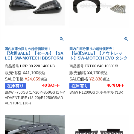
国内在庫分限りの超特価販売！
国内在庫分限りの超特価販売！
【決算SALE】【セール】【SA
【決算SALE】【アウトレッ
LE】SW-MOTECH BBSTORM
ト】SW-MOTECH EVO タンク
ハンドガードキット(2ポイント
リング BMW R1200GS 水冷モ
商品番号
HPR.00.220.14001/B

商品番号
TRT.00.640.10301/B

マウントタイプ) BMW F750G
デル ('13-)
sw_HPR_00_220_14001B
sw_TRT_00_640_10301B
S/F850GS/R1250GS
販売価格
¥
41,100
販売価格
¥
4,730
税込
税込
SALE価格
¥
24,659
SALE価格
¥
2,838
税込
税込
40％OFF
40％OFF
在庫有り
在庫有り
BMW F750GS (17-20)/F850GS (17-)/
BMW R1200GS 水冷モデル ('13-)
ADVENTURE (18-20)/R1250GS/AD
VENTURE (18-)