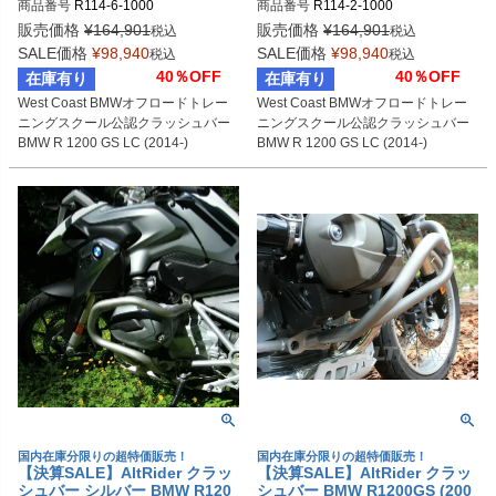
商品番号
R114-6-1000
商品番号
R114-2-1000
販売価格
¥
164,901
販売価格
¥
164,901
税込
税込
SALE価格
¥
98,940
SALE価格
¥
98,940
税込
税込
40％OFF
40％OFF
在庫有り
在庫有り
West Coast BMWオフロードトレー
West Coast BMWオフロードトレー
ニングスクール公認クラッシュバー

ニングスクール公認クラッシュバー

BMW R 1200 GS LC (2014-)
国内在庫分限りの超特価販売！
国内在庫分限りの超特価販売！
【決算SALE】AltRider クラッ
【決算SALE】AltRider クラッ
シュバー シルバー BMW R120
シュバー BMW R1200GS (200