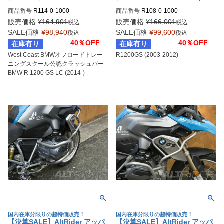
0GS LC (2014-)
3-2012)
商品番号
R114-0-1000
商品番号
R108-0-1000
販売価格
¥
164,901
販売価格
¥
166,001
税込
税込
SALE価格
¥
98,940
SALE価格
¥
99,600
税込
税込
40％OFF
40％OFF
在庫有り
在庫有り
West Coast BMWオフロードトレー
R1200GS (2003-2012)
ニングスクール公認クラッシュバー

BMW R 1200 GS LC (2014-)
国内在庫分限りの超特価販売！
国内在庫分限りの超特価販売！
【決算SALE】AltRider アッパ
【決算SALE】AltRider アッパ