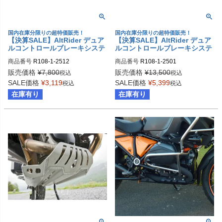
国内在庫分限りの超特価販売！
国内在庫分限りの超特価販売！
【決算SALE】AltRider デュア
【決算SALE】AltRider デュア
ルコントロールブレーキシステ
ルコントロールブレーキシステ
ム BMW R1200GS (2006-201
ム BMW R1200GS (2006-201
商品番号
R108-1-2512
商品番号
R108-1-2501
2)
2)
販売価格
¥
7,800
販売価格
¥
13,500
税込
税込
SALE価格
¥
3,119
SALE価格
¥
5,399
税込
税込
在庫有り
在庫有り