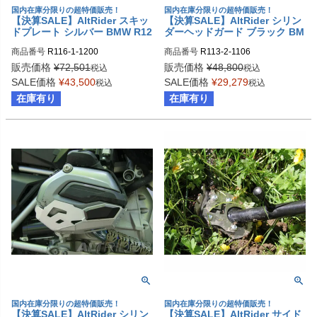
国内在庫分限りの超特価販売！
国内在庫分限りの超特価販売！
【決算SALE】AltRider スキッ
【決算SALE】AltRider シリン
ドプレート シルバー BMW R12
ダーヘッドガード ブラック BM
00GS LC
W R1200GS LC/R1200GS LC
商品番号
R116-1-1200
商品番号
R113-2-1106
Adventure
販売価格
¥
72,501
販売価格
¥
48,800
税込
税込
SALE価格
¥
43,500
SALE価格
¥
29,279
税込
税込
在庫有り
在庫有り
国内在庫分限りの超特価販売！
国内在庫分限りの超特価販売！
【決算SALE】AltRider シリン
【決算SALE】AltRider サイド