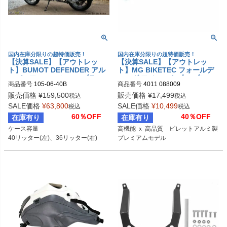
国内在庫分限りの超特価販売！
国内在庫分限りの超特価販売！
【決算SALE】【アウトレッ
【決算SALE】【アウトレッ
ト】BUMOT DEFENDER アル
ト】MG BIKETEC フォールデ
ミパニアシステム 40L ブラッ
ィング アジャスタブル ブレー
商品番号
105-06-40B
商品番号
4011 088009
ク BMW R1250GS/R1200GS L
キレバー ゴールド BMW F700/
C (2013-)
800GS / K1200/K1600 / R1200
販売価格
¥
159,500
販売価格
¥
17,499
税込
税込
GS
SALE価格
¥
63,800
SALE価格
¥
10,499
税込
税込
60％OFF
40％OFF
在庫有り
在庫有り
ケース容量

高機能 ｘ 高品質　ビレットアルミ製
40リッター(左)、36リッター(右)
プレミアムモデル