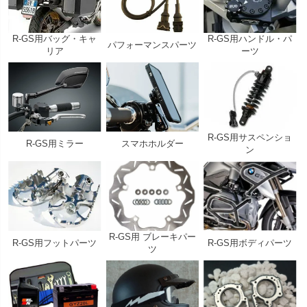
R-GS用バッグ・キャ
R-GS用ハンドル・パ
パフォーマンスパーツ
リア
ーツ
R-GS用サスペンショ
R-GS用ミラー
スマホホルダー
ン
R-GS用 ブレーキパー
R-GS用フットパーツ
R-GS用ボディパーツ
ツ