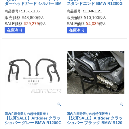
ダーヘッドガード シルバー BM
スタンドエンド BMW R1200G
W R1200GS LC/R1200GS LC
S LC ローダウン仕様
商品番号
R113-1-1106
商品番号
R113-0-1121
Adventure
販売価格
¥
48,800
販売価格
¥
10,100
税込
税込
SALE価格
¥
29,279
SALE価格
¥
4,039
税込
税込
在庫有り
在庫有り
国内在庫分限りの超特価販売！
国内在庫分限りの超特価販売！
【決算SALE】AltRider クラッ
【決算SALE】AltRider クラッ
シュバー グレー BMW R1200G
シュバー ブラック BMW R120
S LC (2014-)
0GS LC (2014-)