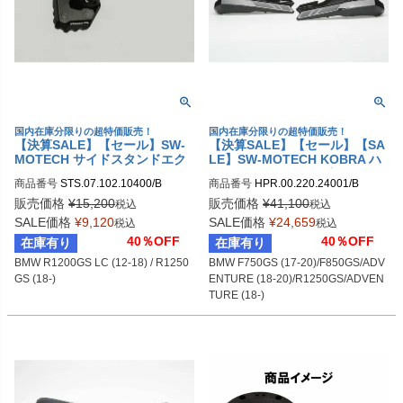
国内在庫分限りの超特価販売！
国内在庫分限りの超特価販売！
【決算SALE】【セール】SW-
【決算SALE】【セール】【SA
MOTECH サイドスタンドエク
LE】SW-MOTECH KOBRA ハ
ステンション BMW R1200GS
ンドガードキット(2ポイントマ
商品番号
STS.07.102.10400/B

商品番号
HPR.00.220.24001/B

LC (12-18) / R1250GS (18-) | S
ウントタイプ) BMW F750GS/F
sw_STS_07_102_10400B
sw_HPR_00_220_24001B
TS.07.102.10400/B
850GS/R1250GS
販売価格
¥
15,200
販売価格
¥
41,100
税込
税込
SALE価格
¥
9,120
SALE価格
¥
24,659
税込
税込
40％OFF
40％OFF
在庫有り
在庫有り
BMW R1200GS LC (12-18) / R1250
BMW F750GS (17-20)/F850GS/ADV
GS (18-)
ENTURE (18-20)/R1250GS/ADVEN
TURE (18-)