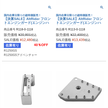
国内在庫分限りの超特価販売！
国内在庫分限りの超特価販売！
【決算SALE】AltRider フロン
【決算SALE】AltRider フロン
トエンジンガード(エンジンハ
トエンジンガード(エンジンハ
ウジングガード) シルバー BM
ウジングガード) BMW R1200G
商品番号
R118-0-1118
商品番号
R113-0-1118
W R1250GS/R1250GSA
S LC/R1200GS LC Adv
販売価格
¥
20,801
販売価格
¥
22,400
税込
税込
SALE価格
¥
12,480
SALE価格
¥
13,439
税込
税込
40％OFF
在庫有り
在庫有り
R1250GS

R1250GSアドベンチャー