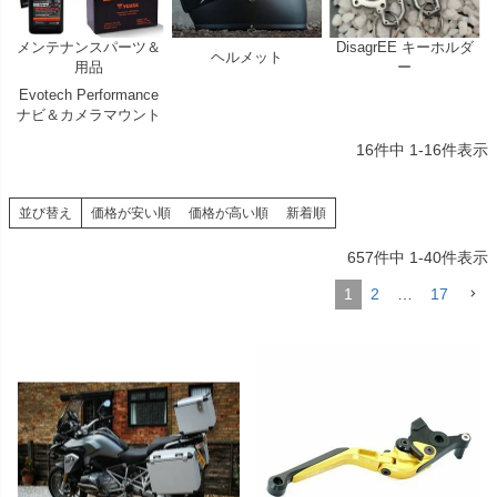
メンテナンスパーツ＆
DisagrEE キーホルダ
ヘルメット
用品
ー
Evotech Performance
ナビ＆カメラマウント
16
件中
1
-
16
件表示
並び替え
価格が安い順
価格が高い順
新着順
657
件中
1
-
40
件表示
1
2
…
17