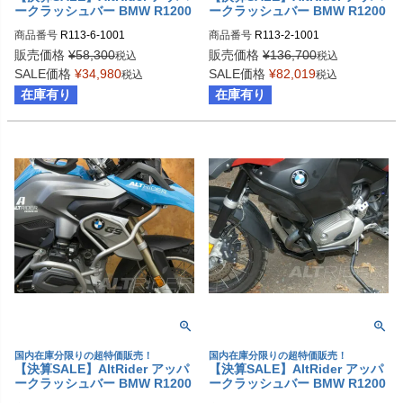
ークラッシュバー BMW R1200
ークラッシュバー BMW R1200
GS LC (2013-2016)
GS LC (2013-2016)
商品番号
R113-6-1001
商品番号
R113-2-1001
販売価格
¥
58,300
販売価格
¥
136,700
税込
税込
SALE価格
¥
34,980
SALE価格
¥
82,019
税込
税込
在庫有り
在庫有り
国内在庫分限りの超特価販売！
国内在庫分限りの超特価販売！
【決算SALE】AltRider アッパ
【決算SALE】AltRider アッパ
ークラッシュバー BMW R1200
ークラッシュバー BMW R1200
GS LC (2013-2016)
GS (2008-2012)