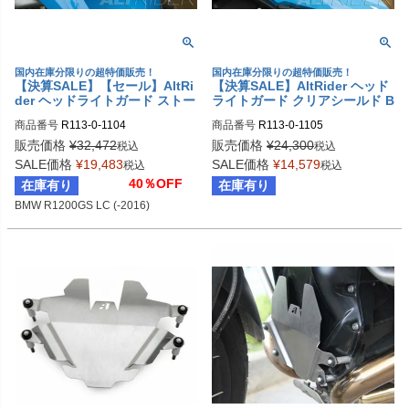
国内在庫分限りの超特価販売！
国内在庫分限りの超特価販売！
【決算SALE】【セール】AltRi
【決算SALE】AltRider ヘッド
der ヘッドライトガード ストー
ライトガード クリアシールド B
ンガード ステンレスメッシュ B
MW R1200GS LC/R1200GS L
商品番号
R113-0-1104
商品番号
R113-0-1105
MW R1200GS LC/R1200GS L
C Adventure
C Adventure
販売価格
¥
32,472
販売価格
¥
24,300
税込
税込
SALE価格
¥
19,483
SALE価格
¥
14,579
税込
税込
40％OFF
在庫有り
在庫有り
BMW R1200GS LC (-2016)