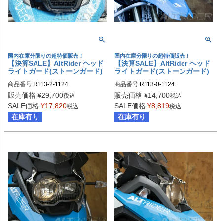
国内在庫分限りの超特価販売！
国内在庫分限りの超特価販売！
【決算SALE】AltRider ヘッド
【決算SALE】AltRider ヘッド
ライトガード(ストーンガード)
ライトガード(ストーンガード)
エクステンデッド ステンレスメ
エクステンデッド ステンレスメ
商品番号
R113-2-1124
商品番号
R113-0-1124
ッシュ BMW R1200GS LC
ッシュ BMW R1200GS LC
販売価格
¥
29,700
販売価格
¥
14,700
税込
税込
SALE価格
¥
17,820
SALE価格
¥
8,819
税込
税込
在庫有り
在庫有り