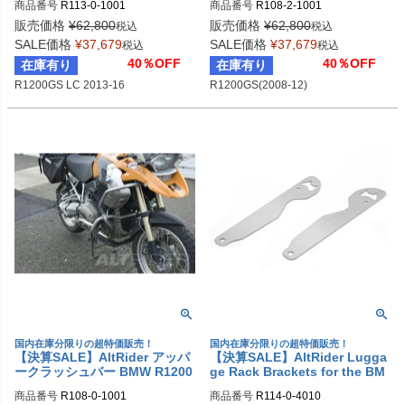
商品番号
R113-0-1001
商品番号
R108-2-1001
販売価格
¥
62,800
販売価格
¥
62,800
税込
税込
SALE価格
¥
37,679
SALE価格
¥
37,679
税込
税込
40％OFF
40％OFF
在庫有り
在庫有り
R1200GS LC 2013-16
R1200GS(2008-12)
国内在庫分限りの超特価販売！
国内在庫分限りの超特価販売！
【決算SALE】AltRider アッパ
【決算SALE】AltRider Lugga
ークラッシュバー BMW R1200
ge Rack Brackets for the BM
GS (2008-2012)
W R 1200 GS Adventure
商品番号
R108-0-1001
商品番号
R114-0-4010