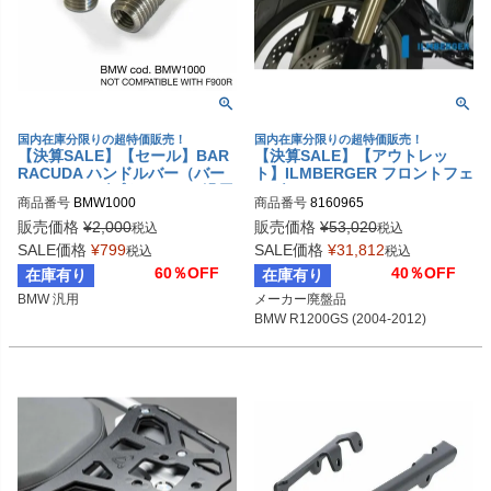
国内在庫分限りの超特価販売！
国内在庫分限りの超特価販売！
【決算SALE】【セール】BAR
【決算SALE】【アウトレッ
RACUDA ハンドルバー（バー
ト】ILMBERGER フロントフェ
エンド）アダプター BMW 汎用
ンダー BMW R1200GS (2004-
商品番号
BMW1000
商品番号
8160965
2012)
販売価格
¥
2,000
販売価格
¥
53,020
税込
税込
SALE価格
¥
799
SALE価格
¥
31,812
税込
税込
60％OFF
40％OFF
在庫有り
在庫有り
BMW 汎用
メーカー廃盤品

BMW R1200GS (2004-2012)