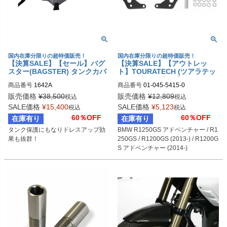
国内在庫分限りの超特価販売！
国内在庫分限りの超特価販売！
【決算SALE】【セール】バグ
【決算SALE】【アウトレッ
スター(BAGSTER) タンクカバ
ト】TOURATECH (ツアラテッ
ー ホワイト/スチールグレー R1
ク) ナビホルダーブラケットバ
商品番号
1642A
商品番号
01-045-5415-0
200GS 13-16
ー BMW R1250GS アドベンチ
ャー / R1200GS / R1200GS ア
販売価格
¥
38,500
販売価格
¥
12,809
税込
税込
ドベンチャー / R1250GS
SALE価格
¥
15,400
SALE価格
¥
5,123
税込
税込
60％OFF
60％OFF
在庫有り
在庫有り
タンク保護にもなりドレスアップ効
BMW R1250GS アドベンチャー / R1
果も抜群！
250GS / R1200GS (2013-) / R1200G
S アドベンチャー (2014-)