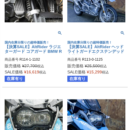
国内在庫分限りの超特価販売！
国内在庫分限りの超特価販売！
【決算SALE】AltRider ラジエ
【決算SALE】AltRider ヘッド
ターガード コアガード BMW R
ライトガードエクステンデッド
1200GS LC Adventure
クリアシールド BMW R1200G
商品番号
R114-1-1102
商品番号
R113-0-1125
S LC
販売価格
¥
27,700
販売価格
¥
25,500
税込
税込
SALE価格
¥
16,619
SALE価格
¥
15,299
税込
税込
在庫有り
在庫有り