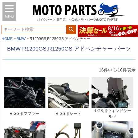
MENU
バイク
パーツ
専門店 | ＜公式＞モトパーツ(MOTO PARTS)
HOME
BMW
R1200GS,R1250GS アドベンチャー
BMW R1200GS,R1250GS アドベンチャー パーツ
16
件中
1
-
16
件表示
R-GS用ウィンドシー
R-GS用マフラー
R-GS用シート
ルド