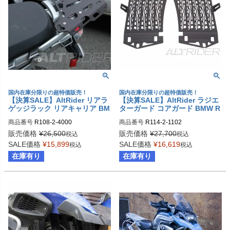
国内在庫分限りの超特価販売！
国内在庫分限りの超特価販売！
【決算SALE】AltRider リアラ
【決算SALE】AltRider ラジエ
ゲッジラック リアキャリア BM
ターガード コアガード BMW R
W R1200GS (2003-2012)
1200GS LC Adventure
商品番号
R108-2-4000
商品番号
R114-2-1102
販売価格
¥
26,500
販売価格
¥
27,700
税込
税込
SALE価格
¥
15,899
SALE価格
¥
16,619
税込
税込
在庫有り
在庫有り