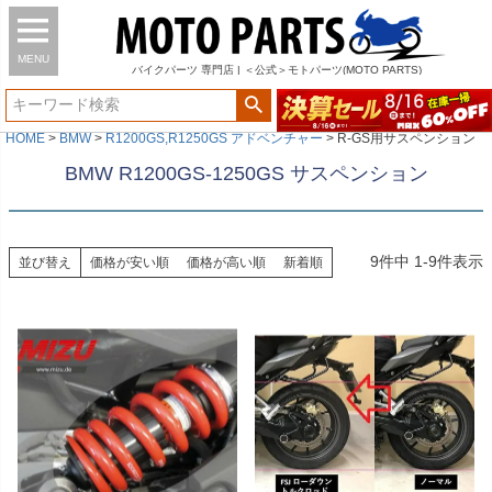
MENU
バイク
パーツ
専門店 | ＜公式＞モトパーツ(MOTO PARTS)
HOME
BMW
R1200GS,R1250GS アドベンチャー
R-GS用サスペンション
BMW R1200GS-1250GS サスペンション
9
件中
1
-
9
件表示
並び替え
価格が安い順
価格が高い順
新着順