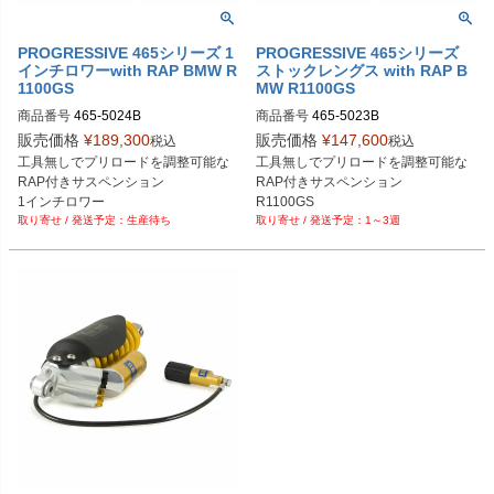
PROGRESSIVE 465シリーズ 1
PROGRESSIVE 465シリーズ
インチロワーwith RAP BMW R
ストックレングス with RAP B
1100GS
MW R1100GS
商品番号
465-5024B

商品番号
465-5023B

販売価格
¥
189,300
販売価格
¥
147,600
税込
税込
Bikers型番：777693
Bikers型番：777692

工具無しでプリロードを調整可能な
工具無しでプリロードを調整可能な
Drag型番：1310-0866
RAP付きサスペンション

RAP付きサスペンション

1インチロワー

R1100GS 

生産待ち
1～3週
R1100GS

1994～1999年 

1994～1999年

2006年
2006年