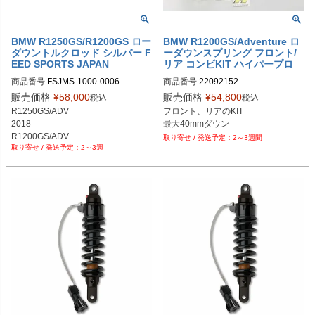
BMW R1250GS/R1200GS ロー
BMW R1200GS/Adventure ロ
ダウントルクロッド シルバー F
ーダウンスプリング フロント/
EED SPORTS JAPAN
リア コンビKIT ハイパープロ
商品番号
FSJMS-1000-0006
商品番号
22092152

P049-5524
販売価格
¥
58,000
販売価格
¥
54,800
税込
税込
R1250GS/ADV

フロント、リアのKIT

2018-

最大40mmダウン
R1200GS/ADV

2～3週間
2～3週
 2013-

R1200RS

2015-