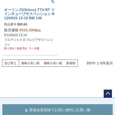
オーリンズ(Ohlins) TTX RT ツ
インチューブサスペンション R
1200GS 13-19 BM 146
商品番号
BM146

販売価格
¥
316,300
税込
EU型番：ohl_bm_146
R1200GS 13-19

フルアジャスタブルリアサスペンシ
ョン
5～10週
9
件中
1
-
9
件表示
並び替え
価格が安い順
価格が高い順
新着順
ペー
ジト
新規会員登録でお得に便利にお買い物
ップ