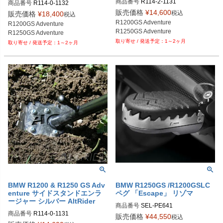
商品番号
R114-2-1131

商品番号
R114-0-1132

alt_R114-2-1131
alt_R114-0-1132
販売価格
¥
14,600
税込
販売価格
¥
18,400
税込
R1200GS Adventure

R1200GS Adventure

R1250GS Adventure
R1250GS Adventure
1～2ヶ月
1～2ヶ月
BMW R1200 & R1250 GS Adv
BMW R1250GS /R1200GSLC
enture サイドスタンドエンラ
ペグ 「Escape」 リゾマ
ージャー シルバー AltRider
商品番号
SEL-PE641

商品番号
R114-0-1131

PE641B：ブラック

販売価格
¥
44,550
税込
alt_R114-0-1131