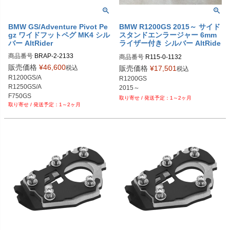
BMW GS/Adventure Pivot Pe
BMW R1200GS 2015～ サイド
gz ワイドフットペグ MK4 シル
スタンドエンラージャー 6mm
バー AltRider
ライザー付き シルバー AltRide
r
商品番号
BRAP-2-2133

商品番号
R115-0-1132

alt_BRAP-2-2133
alt_R115-0-1132
販売価格
¥
46,600
税込
販売価格
¥
17,501
税込
R1200GS/A

R1200GS

R1250GS/A

2015～
F750GS

1～2ヶ月
1～2ヶ月
F850GS/A