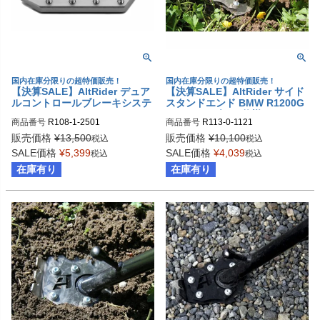
国内在庫分限りの超特価販売！
国内在庫分限りの超特価販売！
【決算SALE】AltRider デュア
【決算SALE】AltRider サイド
ルコントロールブレーキシステ
スタンドエンド BMW R1200G
ム BMW R1200GS (2006-201
S LC ローダウン仕様
商品番号
R108-1-2501
商品番号
R113-0-1121
2)
販売価格
¥
13,500
販売価格
¥
10,100
税込
税込
SALE価格
¥
5,399
SALE価格
¥
4,039
税込
税込
在庫有り
在庫有り