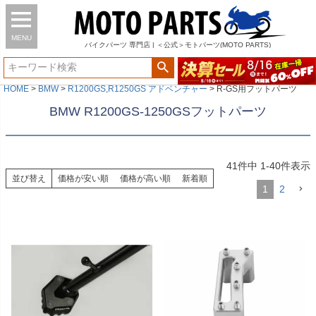
MENU
バイク
パーツ
専門店 | ＜公式＞モトパーツ(MOTO PARTS)
HOME
BMW
R1200GS,R1250GS アドベンチャー
R-GS用フットパーツ
BMW R1200GS-1250GSフットパーツ
41
件中
1
-
40
件表示
並び替え
価格が安い順
価格が高い順
新着順
1
2