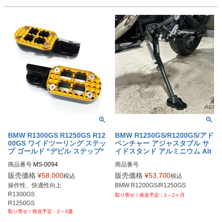
BMW R1300GS R1250GS R12
BMW R1250GS/R1200GS/アド
00GS ワイドツーリング ステッ
ベンチャー アジャスタブル サ
プ ゴールド "デビル ステップ"
イドスタンド アルミニウム Alt
FSJ (フィードスポーツジャパ
Rider
商品番号
MS-0094
商品番号
ン)
販売価格
¥
58,000
販売価格
¥
53,700
税込
税込
操作性、快適性向上

R1300GS

1～2ヶ月
R1250GS

2～3週
R1200GS