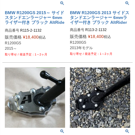
BMW R1200GS 2015～ サイド
BMW R1200GS 2013 サイドス
スタンドエンラージャー 6mm
タンドエンラージャー 6mmラ
ライザー付き ブラック AltRide
イザー付き ブラック AltRider
r
商品番号
R113-2-1132

商品番号
R115-2-1132

alt_R113-2-1132
alt_R115-2-1132
販売価格
¥
18,400
税込
販売価格
¥
18,400
税込
R1200GS

R1200GS

2013年モデル
2015～
1～2ヶ月
1～2ヶ月