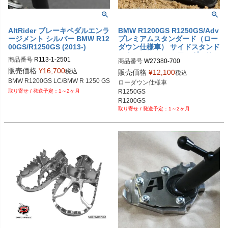
AltRider ブレーキペダルエンラ
BMW R1200GS R1250GS/Adv
ージメント シルバー BMW R12
プレミアムスタンダード（ロー
00GS/R1250GS (2013-)
ダウン仕様車） サイドスタンド
エクステンション ワンダーリッ
商品番号
R113-1-2501
商品番号
W27380-700
ヒ
販売価格
¥
16,700
税込
販売価格
¥
12,100
税込
BMW R1200GS LC/BMW R 1250 GS
ローダウン仕様車

R1250GS

1～2ヶ月
R1200GS
1～2ヶ月