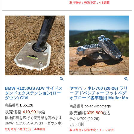
4-8週間
BMW R1250GS ADV サイドス
ヤマハ テネレ700 (20-26) ラリ
タンドエクステンション(ロー
ー アドベンチャー フットペグ
ダウン) GIVI
オフロード各車種用 Muller Mo
torsport
商品番号
ES5128
商品番号
cc-adv-footpegs

販売価格
¥
10,901
税込
販売価格
¥
69,800
税込
M型番：crosscountryadv-footpegs
接地面積を広げて安定感を高めます

テネレ700 (20-26)
BMW R1250GS ADV(ローダウン車)
アルミ製
4-8週間
１～２か月