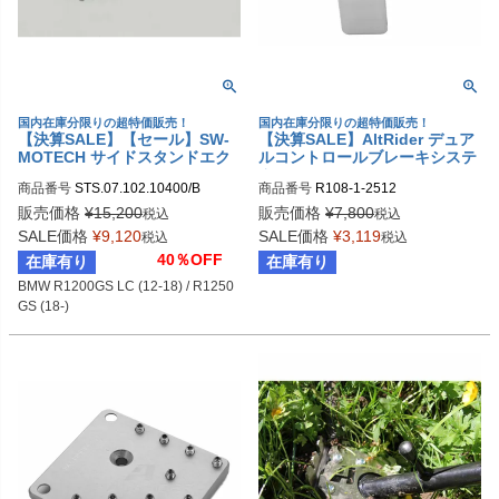
国内在庫分限りの超特価販売！
国内在庫分限りの超特価販売！
【決算SALE】【セール】SW-
【決算SALE】AltRider デュア
MOTECH サイドスタンドエク
ルコントロールブレーキシステ
ステンション BMW R1200GS
ム BMW R1200GS (2006-201
商品番号
STS.07.102.10400/B

商品番号
R108-1-2512
LC (12-18) / R1250GS (18-) | S
2)
sw_STS_07_102_10400B
TS.07.102.10400/B
販売価格
¥
15,200
販売価格
¥
7,800
税込
税込
SALE価格
¥
9,120
SALE価格
¥
3,119
税込
税込
40％OFF
在庫有り
在庫有り
BMW R1200GS LC (12-18) / R1250
GS (18-)