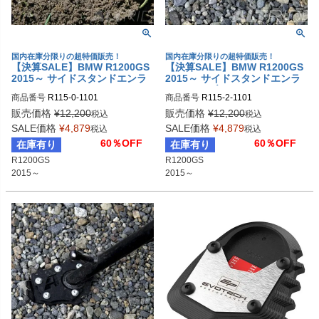
国内在庫分限りの超特価販売！
国内在庫分限りの超特価販売！
【決算SALE】BMW R1200GS
【決算SALE】BMW R1200GS
2015～ サイドスタンドエンラ
2015～ サイドスタンドエンラ
ージャー シルバー AltRider
ージャー ブラック AltRider
商品番号
R115-0-1101

商品番号
R115-2-1101

alt_R115-0-11011
alt_R115-2-1101
販売価格
¥
12,200
販売価格
¥
12,200
税込
税込
SALE価格
¥
4,879
SALE価格
¥
4,879
税込
税込
60％OFF
60％OFF
在庫有り
在庫有り
R1200GS

R1200GS

2015～
2015～