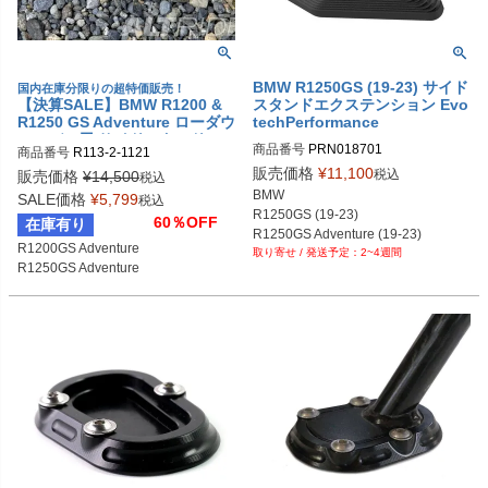
BMW R1250GS (19-23) サイド
国内在庫分限りの超特価販売！
【決算SALE】BMW R1200 &
スタンドエクステンション Evo
R1250 GS Adventure ローダウ
techPerformance
ンモデル用 サイドスタンドフッ
商品番号
PRN018701

商品番号
R113-2-1121

ト ブラック AltRider
PRN018701-01

alt_R113-2-1121
販売価格
¥
11,100
税込
販売価格
¥
14,500
税込
PRN018701-02

BMW

SALE価格
¥
5,799
税込
PRN018701-03

R1250GS (19-23)

60％OFF
在庫有り
PRN018701-04

R1250GS Adventure (19-23)
PRN018701-05

R1200GS Adventure

2~4週間
PRN018701-06

R1250GS Adventure
PRN018701-07

PRN018701-08

PRN018701-09

PRN018701-10

PRN018701-11

PRN018701-12

PRN018701-13

PRN018701-14

PRN018701-15