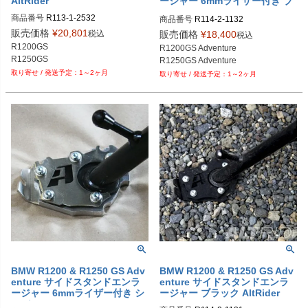
AltRider
ージャー 6mmライザー付き ブ
ラック AltRider
商品番号
R113-1-2532

商品番号
R114-2-1132

alt_R113-1-2532
alt_R114-2-1132
販売価格
¥
20,801
税込
販売価格
¥
18,400
税込
R1200GS

R1200GS Adventure

R1250GS
R1250GS Adventure
1～2ヶ月
1～2ヶ月
BMW R1200 & R1250 GS Adv
BMW R1200 & R1250 GS Adv
enture サイドスタンドエンラ
enture サイドスタンドエンラ
ージャー 6mmライザー付き シ
ージャー ブラック AltRider
ルバー AltRider