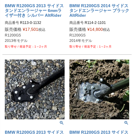
BMW R1200GS 2013 サイドス
BMW R1200GS 2014 サイドス
タンドエンラージャー 6mmラ
タンドエンラージャー ブラック
イザー付き シルバー AltRider
AltRider
商品番号
R113-0-1132

商品番号
R114-2-1101

alt_R113-0-1132
alt_R114-2-1101
販売価格
¥
17,501
販売価格
¥
14,800
税込
税込
R1200GS

R1200GS

2013年モデル
2014年モデル
1～2ヶ月
1～2ヶ月
BMW R1200GS 2013 サイドス
BMW R1200GS 2013 サイドス