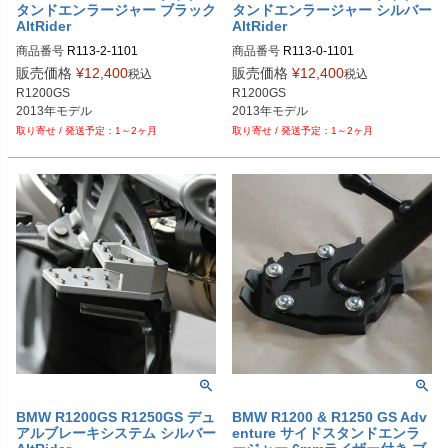
タンドエンラージャー ブラック
タンドエンラージャー シルバー
AltRider
AltRider
商品番号
R113-2-1101

商品番号
R113-0-1101

alt_R113-2-1101
alt_R113-0-1101
販売価格
¥
12,400
販売価格
¥
12,400
税込
税込
R1200GS

R1200GS

2013年モデル
2013年モデル
1～2ヶ月
1～2ヶ月
BMW R1200GS R1250GS デュ
BMW R1200 & R1250 GS Adv
アルブレーキシステム シルバー
enture サイドスタンドエンラ