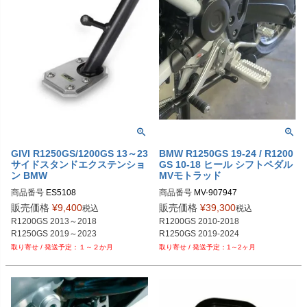
GIVI R1250GS/1200GS 13～23
BMW R1250GS 19-24 / R1200
サイドスタンドエクステンショ
GS 10-18 ヒール シフトペダル
ン BMW
MVモトラッド
商品番号
ES5108
商品番号
MV-907947

メーカー品番：907947-47mm
販売価格
¥
9,400
販売価格
¥
39,300
税込
税込
R1200GS 2013～2018

R1200GS 2010-2018

R1250GS 2019～2023
R1250GS 2019-2024
１～２か月
1～2ヶ月