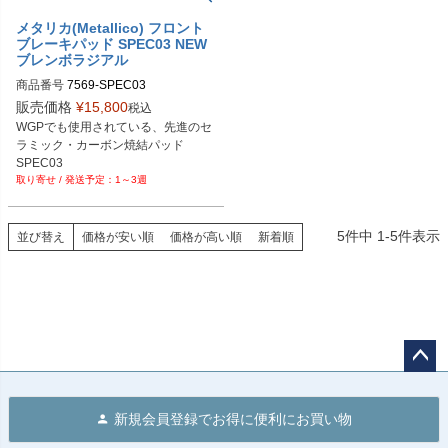
メタリカ(Metallico) フロント
ブレーキパッド SPEC03 NEW
ブレンボラジアル
商品番号
7569-SPEC03
販売価格
¥
15,800
税込
WGPでも使用されている、先進のセ
ラミック・カーボン焼結パッド

SPEC03
1～3週
5
件中
1
-
5
件表示
並び替え
価格が安い順
価格が高い順
新着順
ペー
ジト
新規会員登録でお得に便利にお買い物
ップ
へ