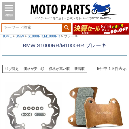
MENU
バイク
パーツ
専門店 | ＜公式＞モトパーツ(MOTO PARTS)
HOME
BMW
S1000RR,M1000RR
ブレーキ
BMW S1000RR/M1000RR ブレーキ
5
件中
1
-
5
件表示
並び替え
価格が安い順
価格が高い順
新着順