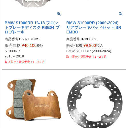
BMW S1000RR 16-18 フロン
BMW S1000RR (2009-2024)
トブレーキディスク PBE04 プ
リアブレーキパッドセット BR
ロブレーキ
EMBO
商品番号
BS07181-BS
商品番号
07BB0258

07BB0258-Genuine96
販売価格
¥
40,100
販売価格
¥
9,900
税込
税込
S1000RR

BMW S1000RR (2009-2024)
2016～2018
1～2ヶ月
1～2ヶ月