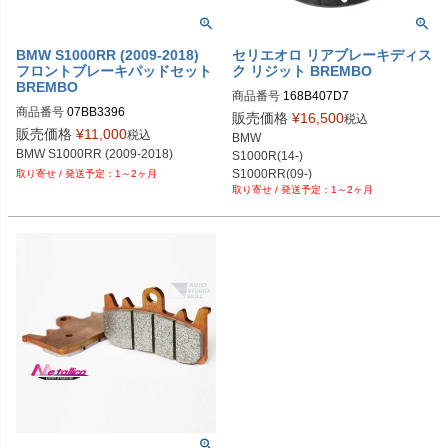
BMW S1000RR (2009-2018)
セリエオロ リアブレーキディス
フロントブレーキパッドセット
ク リジット BREMBO
BREMBO
商品番号
168B407D7
商品番号
07BB3396

販売価格
¥
16,500
税込
07BB3396-Genuine96
販売価格
¥
11,000
税込
BMW

BMW S1000RR (2009-2018)
S1000R(14-)

S1000RR(09-)

1～2ヶ月
1～2ヶ月
S1000RR HP4(13-)