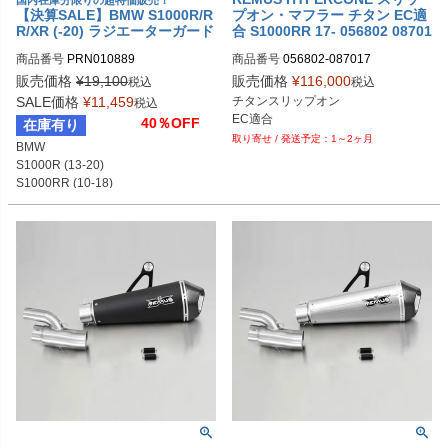
国内在庫分限りの超特価販売！
【決算SALE】BMW S1000R/R
プオン・マフラー チタン EC適
R/XR (-20) ラジエーターガード
合 S1000RR 17- 056802 08701
Evotech Performance
7
商品番号
PRN010889

商品番号
056802-087017

PRN010889-01

販売価格
¥
19,100
販売価格
¥
116,000
税込
税込
PRN010889-02

M型番：056802 087017

SALE価格
¥
11,459
チタンスリップオン

税込
PRN010889-04

EU型番：rem_056802_087017
EC適合
40％OFF
在庫有り
PRN010889-05

1～2ヶ月
BMW

PRN010889-06

S1000R (13-20)

PRN010889-07

S1000RR (10-18)

PRN010889-08

S1000XR (15-19)
PRN010889-09

PRN010889-10