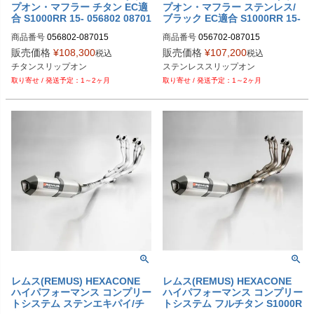
プオン・マフラー チタン EC適
プオン・マフラー ステンレス/
合 S1000RR 15- 056802 08701
ブラック EC適合 S1000RR 15-
5
056702 087015
商品番号
056802-087015

商品番号
056702-087015

M型番：056802 087015

販売価格
¥
108,300
販売価格
¥
107,200
税込
税込
チタンスリップオン
ステンレススリップオン
1～2ヶ月
1～2ヶ月
レムス(REMUS) HEXACONE
レムス(REMUS) HEXACONE
ハイパフォーマンス コンプリー
ハイパフォーマンス コンプリー
トシステム ステンエキパイ/チ
トシステム フルチタン S1000R