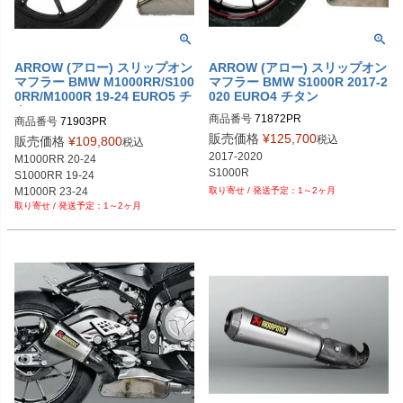
ARROW (アロー) スリップオン
ARROW (アロー) スリップオン
マフラー BMW M1000RR/S100
マフラー BMW S1000R 2017-2
0RR/M1000R 19-24 EURO5 チ
020 EURO4 チタン
タン
商品番号
71872PR
商品番号
71903PR

販売価格
¥
125,700
税込
販売価格
¥
109,800
税込
発注はエクセルベースで注文書に記
2017-2020

M1000RR 20-24

載

S1000R
S1000RR 19-24

ユーロ仕切り69,900円
M1000R 23-24
1～2ヶ月
1～2ヶ月