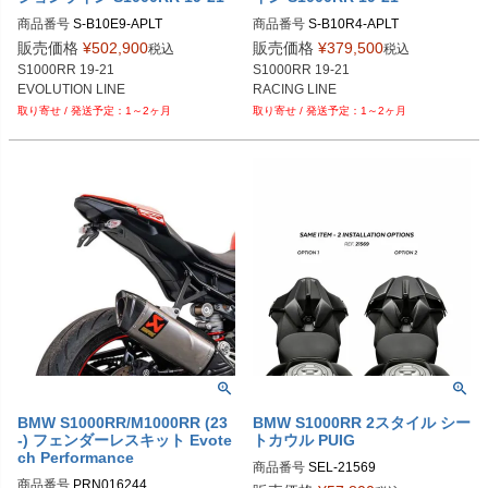
商品番号
商品番号
販売価格
¥
502,900
販売価格
¥
379,500
税込
税込
S1000RR 19-21

S1000RR 19-21

EVOLUTION LINE
1～2ヶ月
1～2ヶ月
BMW S1000RR/M1000RR (23
BMW S1000RR 2スタイル シー
-) フェンダーレスキット Evote
トカウル PUIG
ch Performance
商品番号
SEL-21569

商品番号
PRN016244

21569J：マットブラック
