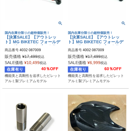
国内在庫分限りの超特価販売！
国内在庫分限りの超特価販売！
【決算SALE】【アウトレッ
【決算SALE】【アウトレッ
ト】MG BIKETEC フォールデ
ト】MG BIKETEC フォールデ
ィング アジャスタブル クラッ
ィング アジャスタブル クラッ
商品番号
4032 087009
商品番号
4002 087009
チレバー レッド BMW S1000R
チレバー ブラック BMW S1000
R / HP4
RR / HP4
販売価格
¥
17,499
販売価格
¥
17,499
税込
税込
SALE価格
¥
10,499
SALE価格
¥
6,999
税込
税込
40％OFF
60％OFF
在庫有り
在庫有り
機能美と高剛性を追求したビレット
機能美と高剛性を追求したビレット
アルミ製プレミアムモデル
アルミ製プレミアムモデル