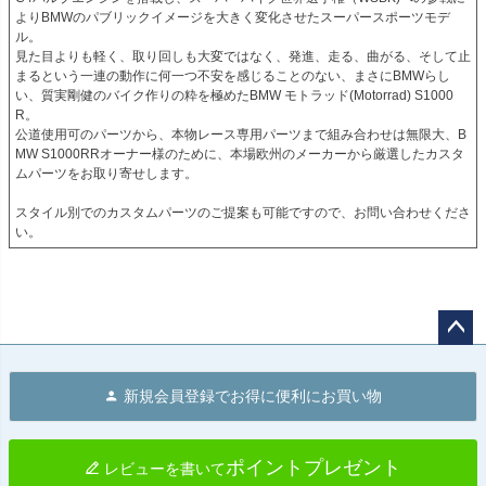
よりBMWのパブリックイメージを大きく変化させたスーパースポーツモデ
ル。

見た目よりも軽く、取り回しも大変ではなく、発進、走る、曲がる、そして止
まるという一連の動作に何一つ不安を感じることのない、まさにBMWらし
い、質実剛健のバイク作りの粋を極めたBMW モトラッド(Motorrad) S1000
R。

公道使用可のパーツから、本物レース専用パーツまで組み合わせは無限大、B
MW S1000RRオーナー様のために、本場欧州のメーカーから厳選したカスタ
ムパーツをお取り寄せします。

スタイル別でのカスタムパーツのご提案も可能ですので、お問い合わせくださ
い。
ペー
ジト
新規会員登録でお得に便利にお買い物
ップ
へ
ポイントプレゼント
レビューを書いて