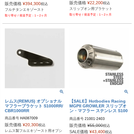
M型番：014883 087009T

販売価格
¥
22,200
税込
販売価格
¥
394,300
税込
スリップオン用ブラケット
フルチタンエキゾースト
1～2ヶ月
1～2ヶ月
レムス(REMUS) オプショナル
【SALE】Hotbodies Racing
マフラーブラケット S1000RR/
MGPII GROWLER スリップオ
CBR1000RR
ン・マフラー ステンレス S100
0RR 10-14
商品番号
HA087009

商品番号
21001-2403

販売価格
¥
20,300
税込
販売価格
¥
55,000
税込
Drag型番：1811-2918
レムス製フルエキゾースト用オプシ
SALE価格
¥
43,400
税込