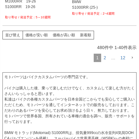
M1000RR　19-26

BMW

S1000RR　19-26

S1000RR (25-)
2~4週間
5～10週間
並び替え
価格が安い順
価格が高い順
新着順
480
件中
1
-
40
件表示
1
2
…
12
モトパーツはバイクカスタムパーツの専門店です。

バイクは購入した後、乗って楽しむだけでなく、カスタムして楽しむ方がたく
さんいらっしゃると思います。

私達はバイクの各種カスタムパーツを日本全国どこからでも安心してご購入い
ただくため、モトパーツを通してインターネットでの販売をしております。こ
だわりのあるパーツを安心してお求め頂けるよう日々、努力しております。

モトパーツで世界各国、所有されている車種の適合を調べ、販売・サポートを
行っております。

BMW モトラッド(Motorrad) S1000RRは、排気量999ccの水冷並列4気筒DOH
C4バルブエンジンを搭載し、スーパーバイク世界選手権（WSBK)への参戦に