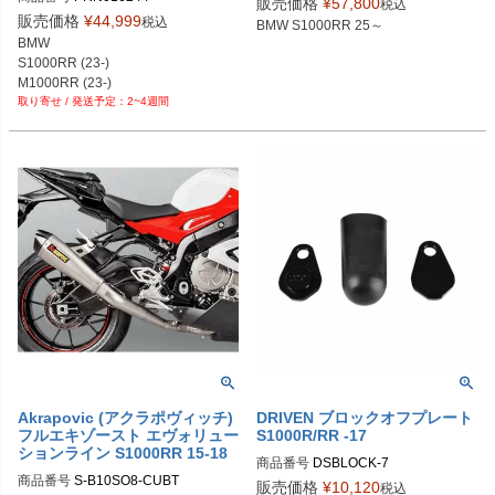
販売価格
¥
57,800
税込
PRN016244-01

販売価格
¥
44,999
税込
BMW S1000RR 25～
PRN016244-02

BMW

PRN016244-03

S1000RR (23-)

M1000RR (23-)
2~4週間
Akrapovic (アクラポヴィッチ)
DRIVEN ブロックオフプレート
フルエキゾースト エヴォリュー
S1000R/RR -17
ションライン S1000RR 15-18
商品番号
DSBLOCK-7

商品番号
S-B10SO8-CUBT
販売価格
¥
10,120
税込