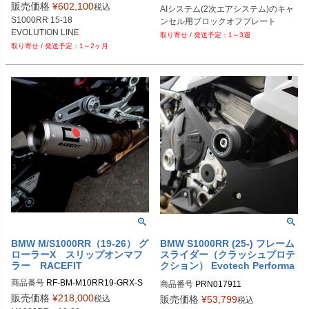
B型番：576779

販売価格
¥
602,100
税込
AIシステム(2次エアシステム)のキャ
D型番：0930-0085
S1000RR 15-18

ンセル用ブロックオフプレート
EVOLUTION LINE
1～3週
1～2ヶ月
BMW M/S1000RR（19-26） グ
BMW S1000RR (25-) フレーム
ローラーX スリップオンマフ
スライダー（クラッシュプロテ
ラー RACEFIT
クション） Evotech Performa
nce
商品番号
RF-BM-M10RR19-GRX-S

商品番号
PRN017911

PRN017911-01
販売価格
¥
218,000
税込
販売価格
¥
53,799
税込