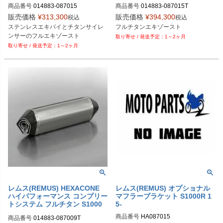
タンマフラー S1000RR 15-18
R 15-18 014883 087015T
商品番号
014883-087015

商品番号
014883-087015T

014883 087015
M型番：014883 087015T

販売価格
¥
313,300
販売価格
¥
394,300
税込
税込
M型番：014883 087015

ステンレスエキパイとチタンサイレ
フルチタンエキゾースト
EU型番：rem_014883_087015
ンサーのフルエキゾースト
1～2ヶ月
1～2ヶ月
レムス(REMUS) HEXACONE
レムス(REMUS) オプショナル
ハイパフォーマンス コンプリー
マフラーブラケット S1000R 1
トシステム フルチタン S1000
5-
R/RR 014883 087009T
商品番号
HA087015

商品番号
014883-087009T
