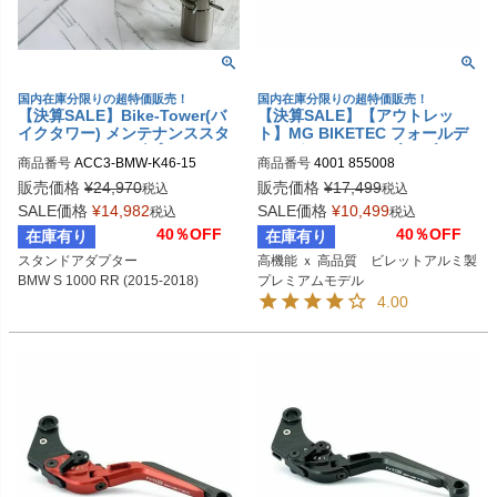
国内在庫分限りの超特価販売！
国内在庫分限りの超特価販売！
【決算SALE】Bike-Tower(バ
【決算SALE】【アウトレッ
イクタワー) メンテナンススタ
ト】MG BIKETEC フォールデ
ンド スタンドアダプターセット
ィング アジャスタブル ブレー
商品番号
ACC3-BMW-K46-15
商品番号
4001 855008
BMW S 1000 RR (2015-2018)
キレバー ブラック BMW / SUZ
UKI / TRIUMPH
販売価格
¥
24,970
販売価格
¥
17,499
税込
税込
SALE価格
¥
14,982
SALE価格
¥
10,499
税込
税込
40％OFF
40％OFF
在庫有り
在庫有り
スタンドアダプター

高機能 ｘ 高品質　ビレットアルミ製
BMW S 1000 RR (2015-2018)
プレミアムモデル
4.00