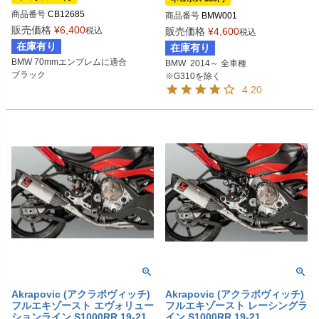
イン
商品番号
CB12685
商品番号
BMW001
販売価格
¥
6,400
税込
販売価格
¥
4,600
税込
在庫有り
在庫有り
BMW 70mmエンブレムに適合

BMW  2014～ 全車種

ブラック
※G310を除く
4.20
Akrapovic (アクラポヴィッチ)
Akrapovic (アクラポヴィッチ)
フルエキゾースト エヴォリュー
フルエキゾースト レーシングラ
ションライン S1000RR 19-21
イン S1000RR 19-21