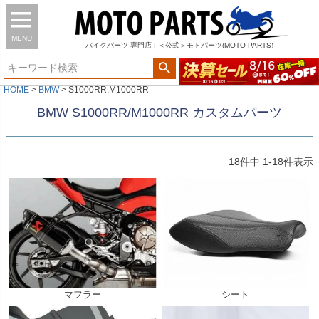
MENU
バイク
パーツ
専門店 | ＜公式＞モトパーツ(MOTO PARTS)
HOME
BMW
S1000RR,M1000RR
BMW S1000RR/M1000RR カスタムパーツ
18
件中
1
-
18
件表示
マフラー
シート