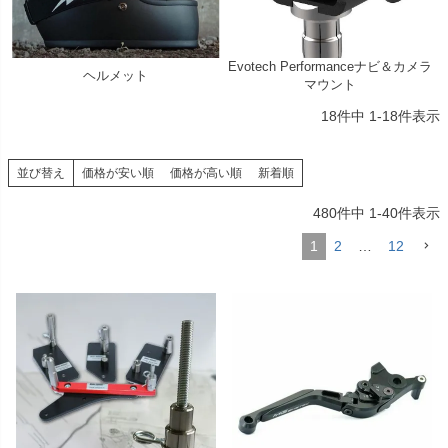
Evotech Performanceナビ＆カメラ
ヘルメット
マウント
18
件中
1
-
18
件表示
並び替え
価格が安い順
価格が高い順
新着順
480
件中
1
-
40
件表示
1
2
…
12