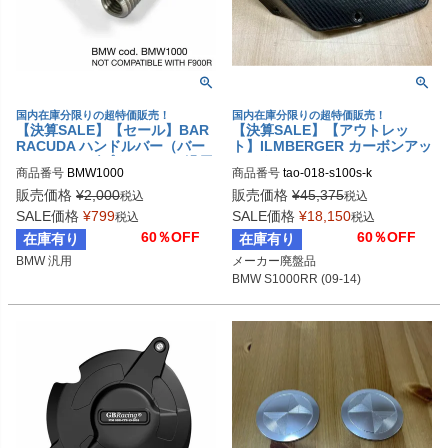
国内在庫分限りの超特価販売！
国内在庫分限りの超特価販売！
【決算SALE】【セール】BAR
【決算SALE】【アウトレッ
RACUDA ハンドルバー（バー
ト】ILMBERGER カーボンアッ
エンド）アダプター BMW 汎用
パータンクカバー BMW S1000
商品番号
BMW1000
商品番号
tao-018-s100s-k
RR (09-14)
販売価格
¥
2,000
販売価格
¥
45,375
税込
税込
SALE価格
¥
799
SALE価格
¥
18,150
税込
税込
60％OFF
60％OFF
在庫有り
在庫有り
BMW 汎用
メーカー廃盤品

BMW S1000RR (09-14)