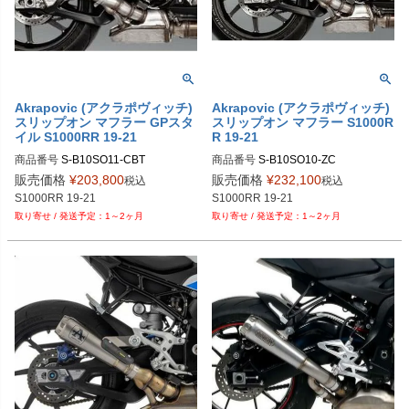
Akrapovic (アクラポヴィッチ)
Akrapovic (アクラポヴィッチ)
スリップオン マフラー GPスタ
スリップオン マフラー S1000R
イル S1000RR 19-21
R 19-21
商品番号
S-B10SO11-CBT
商品番号
販売価格
¥
203,800
販売価格
¥
232,100
税込
税込
1～2ヶ月
1～2ヶ月