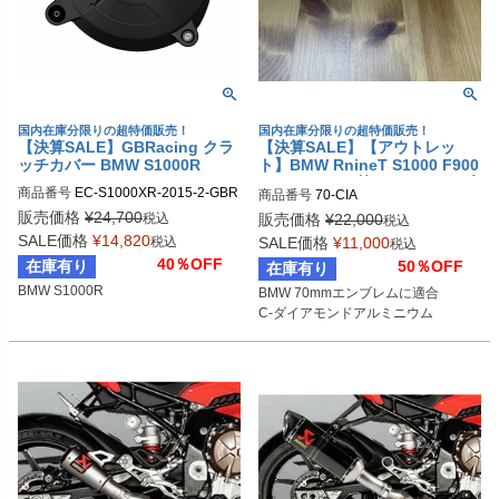
国内在庫分限りの超特価販売！
国内在庫分限りの超特価販売！
【決算SALE】GBRacing クラ
【決算SALE】【アウトレッ
ッチカバー BMW S1000R
ト】BMW RnineT S1000 F900
R1250 K1300等 タンク エンブ
商品番号
EC-S1000XR-2015-2-GBR

商品番号
レム 70mm C-ダイアモンドア
gbr_EC-S1000XR-2015-2-GBR
販売価格
¥
24,700
ルミニウム EX-MOTORCYCLE
税込
販売価格
¥
22,000
税込
SALE価格
¥
14,820
税込
SALE価格
¥
11,000
税込
40％OFF
在庫有り
50％OFF
在庫有り
BMW S1000R
BMW 70mmエンブレムに適合

C-ダイアモンドアルミニウム