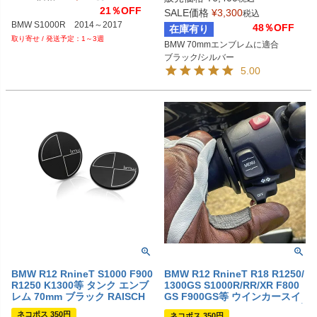
21％OFF
SALE価格
¥
3,300
税込
BMW S1000R　2014～2017
48％OFF
在庫有り
1～3週
BMW 70mmエンブレムに適合

ブラック/シルバー
5.00
BMW R12 RnineT S1000 F900
BMW R12 RnineT R18 R1250/
R1250 K1300等 タンク エンブ
1300GS S1000R/RR/XR F800
レム 70mm ブラック RAISCH
GS F900GS等 ウインカースイ
ッチ エクステンション DKデザ
ネコポス 350円
ネコポス 350円