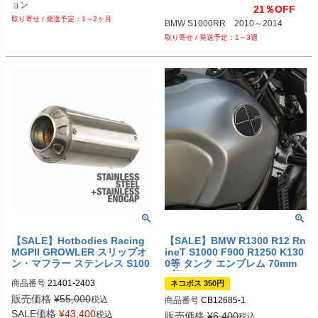
ョン
21％OFF
1～2ヶ月
BMW S1000RR　2010～2014
1～3週
【SALE】Hotbodies Racing
【SALE】BMW R1300 R12 Rn
MGPII GROWLER スリップオ
ineT S1000 F900 R1250 K130
ン・マフラー ステンレス S100
0等 タンク エンブレム 70mm
0R 14-17
ブラック/シルバー RAISCH
商品番号
21401-2403

ネコポス 350円
販売価格
¥
55,000
税込
商品番号
CB12685-1
Drag型番：1811-3161
SALE価格
¥
43,400
税込
販売価格
¥
6,400
税込