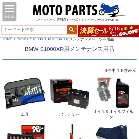
MENU
バイク
パーツ
専門店 | ＜公式＞モトパーツ(MOTO PARTS)
HOME
BMW
S1000XR, M1000XR
メンテナンスパーツ＆用品
BMW S1000XR用メンテナンス用品
8
件中
1
-
8
件表示
オイル＆オイルフィル
工具
バッテリー
ター