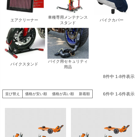
車種専用メンテナンス
エアクリーナー
バイクカバー
スタンド
バイク用セキュリティ
バイクスタンド
用品
8
件中
1
-
8
件表示
6
件中
1
-
6
件表示
並び替え
価格が安い順
価格が高い順
新着順