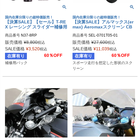
国内在庫分限りの超特価販売！
国内在庫分限りの超特価販売！
【決算SALE】【セール】T-RE
【決算SALE】アルマックス(er
X レーシング スライダー補修用
max) Aeromaxスクリーン CB
パック
R500R 19
商品番号
N37-8RP
商品番号
SEL-0701T05-01

販売価格
¥
8,800
販売価格
¥
27,600
税込
税込
M型番：0701T05
SALE価格
¥
3,520
SALE価格
¥
11,039
税込
税込
60％OFF
60％OFF
在庫有り
在庫有り
スポーツ走行を想定した形状のスク