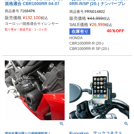
規格適合 CBR1000RR 04-07
0RR-R/SP (20-) ナンバープレ
ートホルダー Evotech Perfor
商品番号
71684PK

商品番号
PRN014802

mance
PRN014802-01

販売価格
¥
132,100
税込
販売価格
¥
44,999
税込
EU型番：arr_71684PK
PRN014802-02

SALE価格
¥
26,999
税込
PRN014802-03

1～2ヶ月
40％OFF
在庫有り
PRN014802-04

HONDA

PRN014802-05
CBR1000RR-R (20-)

CBR1000RR-R SP (20-)

CBR1000RR-R Fireblade SP Carbo
n Edition (24-)
Kuryakyn テックコネクト
国内在庫分限りの超特価販売！