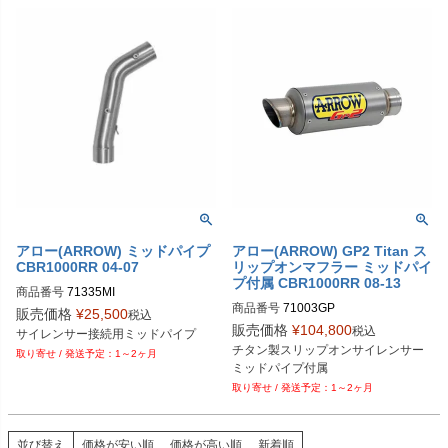
アロー(ARROW) ミッドパイプ
アロー(ARROW) GP2 Titan ス
CBR1000RR 04-07
リップオンマフラー ミッドパイ
プ付属 CBR1000RR 08-13
商品番号
71335MI

商品番号
71003GP

販売価格
¥
25,500
税込
EU型番：arr_71335MI
販売価格
¥
104,800
税込
EU型番：arr_71003GP
チタン製スリップオンサイレンサー

1～2ヶ月
ミッドパイプ付属
1～2ヶ月
並び替え
価格が安い順
価格が高い順
新着順