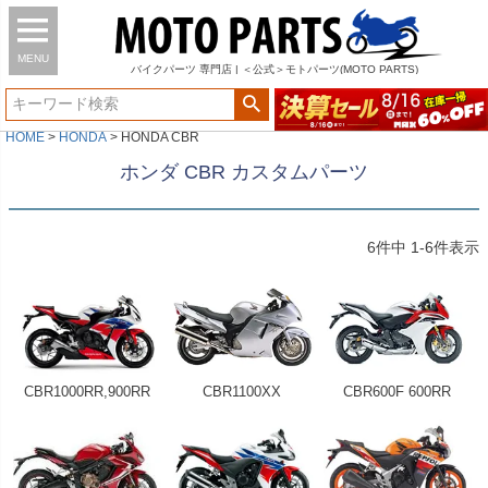
MENU
バイク
パーツ
専門店 | ＜公式＞モトパーツ(MOTO PARTS)
HOME
HONDA
HONDA CBR
ホンダ CBR カスタムパーツ
6
件中
1
-
6
件表示
CBR1000RR,900RR
CBR1100XX
CBR600F 600RR