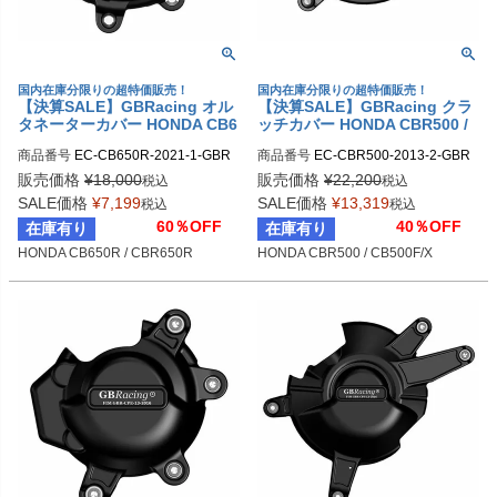
国内在庫分限りの超特価販売！
国内在庫分限りの超特価販売！
【決算SALE】GBRacing オル
【決算SALE】GBRacing クラ
タネーターカバー HONDA CB6
ッチカバー HONDA CBR500 /
50R / CBR650R
CB500F/X
商品番号
EC-CB650R-2021-1-GBR

商品番号
EC-CBR500-2013-2-GBR

gbr_EC-CB650R-2021-1-GBR
gbr_EC-CBR500-2013-2-GBR
販売価格
¥
18,000
販売価格
¥
22,200
税込
税込
SALE価格
¥
7,199
SALE価格
¥
13,319
税込
税込
60％OFF
40％OFF
在庫有り
在庫有り
HONDA CB650R / CBR650R
HONDA CBR500 / CB500F/X