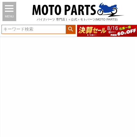
MENU
バイク
パーツ
専門店 | ＜公式＞モトパーツ(MOTO PARTS)