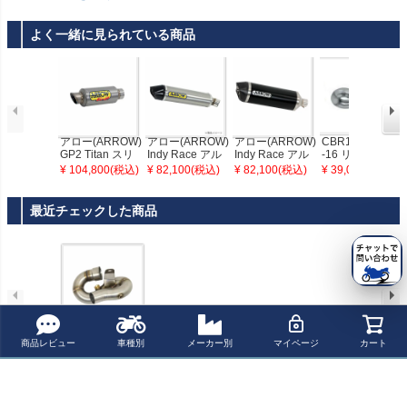
よく一緒に見られている商品
アロー(ARROW)
アロー(ARROW)
アロー(ARROW)
CBR1000RR 14
GP2 Titan スリ
Indy Race アル
Indy Race アル
-16 リンクパイ
ップオンマフラ
ミ カーボンエン
ミ/ダーク カーボ
プ アロー(ARRO
¥ 104,800(税込)
¥ 82,100(税込)
¥ 82,100(税込)
¥ 39,000(税込)
ー ミッドパイプ
ド EU適合 CBR1
ンエンド EU適合
W)
付属 CBR1000R
000RR 08-14
CBR1000RR 08
R 08-13
-14
最近チェックした商品
アロー(ARROW)
商品レビュー
車種別
メーカー別
マイページ
カート
ミッドパイプ CB
R1000RR 08-14