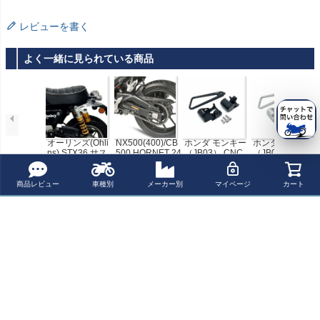
レビューを書く
よく一緒に見られている商品
オーリンズ(Ohli
NX500(400)/CB
ホンダ モンキー
ホンダ モンキー
ns) STX36 サス
500 HORNET 24
（JB03） CNC
（JB03） CNC
ペンション MSZ
- リアフェンダー
温度センサー/O2
温度センサー/O2
¥ 188,265(税込)
¥ 38,300(税込)
¥ 12,628(税込)
¥ 12,628(税込)
125 モンキー 18
マッドガード チ
センサーガード/
センサーガード/
- HO819
ェーンカバー GI
ホースガイドセ
ホースガイドセ
商品レビュー
車種別
メーカー別
マイページ
カート
VI
ット ブラック O
ット シルバー O
最近チェックした商品
PMID
PMID
【SALE】K&N
レーススペック