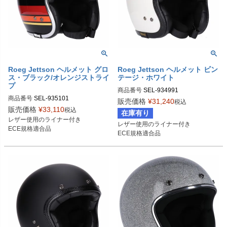
Roeg Jettson ヘルメット グロ
Roeg Jettson ヘルメット ビン
ス・ブラック/オレンジストライ
テージ・ホワイト
プ
商品番号
SEL-934991
商品番号
SEL-935101
販売価格
¥
31,240
税込
販売価格
¥
33,110
税込
在庫有り
レザー使用のライナー付き

レザー使用のライナー付き

ECE規格適合品
ECE規格適合品