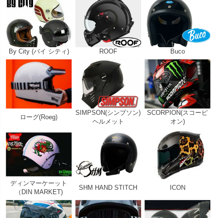
By City (バイ シティ)
ROOF
Buco
SIMPSON(シンプソン)
SCORPION(スコーピ
ローグ(Roeg)
ヘルメット
オン)
ディンマーケーット
SHM HAND STITCH
ICON
（DIN MARKET)