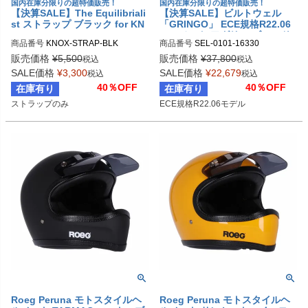
国内在庫分限りの超特価販売！
国内在庫分限りの超特価販売！
【決算SALE】The Equilibriali
【決算SALE】ビルトウェル
st ストラップ ブラック for KN
「GRINGO」 ECE規格R22.06
OX
ヘルメット アグリー ゴールド
商品番号
KNOX-STRAP-BLK
商品番号
SEL-0101-16330

メタリック
S：0101-16327

販売価格
¥
5,500
販売価格
¥
37,800
税込
税込
M：0101-16328

SALE価格
¥
3,300
SALE価格
¥
22,679
税込
税込
L：0101-16329

40％OFF
40％OFF
在庫有り
在庫有り
XL：0101-16330

ストラップのみ
ECE規格R22.06モデル
XXL：0101-16331

BILTWELL（ビルトウェル）
Roeg Peruna モトスタイルヘ
Roeg Peruna モトスタイルヘ