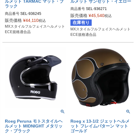
ルメット TARMAC マット・ブ
ルメット サンセット・イエロー
ラック
商品番号
SEL-936271
商品番号
SEL-936245
販売価格
¥
45,540
税込
販売価格
¥
44,110
税込
在庫有り
MXスタイルフルフェイスヘルメット

MXスタイルフルフェイスヘルメット

ECE規格適合品
ECE規格適合品
Roeg Peruna モトスタイルヘ
Roeg x 13-1/2 ジェットヘルメ
ルメット MIDNIGHT メタリッ
ット フレイムパターン マット
ク・ブラック
ゴールド