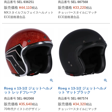
商品番号
SEL-936251
商品番号
SEL-987568

987568：S

販売価格
¥
44,110
販売価格
¥
33,220
税込
税込
987569：M

MXスタイルフルフェイスヘルメット

チョッパースタイルにマッチ

987570：L

ECE規格適合品
ECE規格適合品
987571：XL

987572：2XL
Roeg x 13-1/2 ジェットヘルメ
Roeg x 13-1/2 ジェットヘルメ
ット レッドフレーク
ット マットブラック
商品番号
SEL-962068

商品番号
SEL-987574

962068：S

987574：S

販売価格
¥
35,640
販売価格
¥
34,320
税込
税込
962069：M

987575：M

70年代テイストのデザイン

チョッパースタイルにマッチ

962070：L

987576：L
