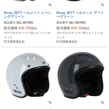
Roeg JETT ヘルメット レーシ
Roeg JETT ヘルメット アーミ
ンググリーン
ーグリーン
商品番号
SEL-987900

商品番号
SEL-987894

S：987900

S：987894

販売価格
¥
29,700
販売価格
¥
29,700
税込
税込
M：987901

M：987895

ゴーグルスナッパ―付ジェットヘル
ゴーグルスナッパ―付ジェットヘル
L：987902

L：987896

メット

メット

XL：987903

XL：987897

ECE規格適合品
ECE規格適合品
2XL：987904
2XL：987898