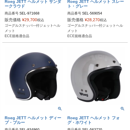
Roeg JETT ヘルメット サンダ
Roeg JETT ヘルメット スレー
ークラウド
ト・グレー
商品番号
SEL-971668

商品番号
SEL-569054
S：971668

販売価格
¥
29,700
販売価格
¥
28,270
税込
税込
M：971669

ゴーグルスナッパ―付ジェットヘル
ゴーグルスナッパ―付ジェットヘル
L：971670

メット

メット

XL：971671

ECE規格適合品
ECE規格適合品
2XL：971672
Roeg JETT ヘルメット ディー
Roeg JETT ヘルメット フォ
プ・ブルー
グ・ホワイト
商品番号
SEL-934960
商品番号
SEL-563720