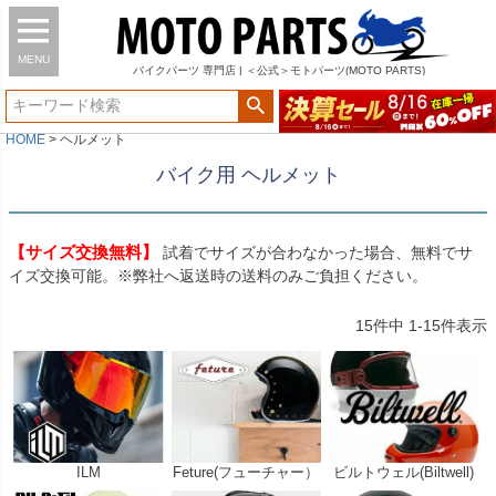
MENU
バイク
パーツ
専門店 | ＜公式＞モトパーツ(MOTO PARTS)
HOME
ヘルメット
バイク用 ヘルメット
【サイズ交換無料】
試着でサイズが合わなかった場合、無料でサ
イズ交換可能。※弊社へ返送時の送料のみご負担ください。
15
件中
1
-
15
件表示
ILM
Feture(フューチャー）
ビルトウェル(Biltwell)