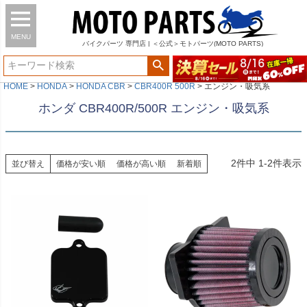
MENU
バイク
パーツ
専門店 | ＜公式＞モトパーツ(MOTO PARTS)
HOME
HONDA
HONDA CBR
CBR400R 500R
エンジン・吸気系
ホンダ CBR400R/500R エンジン・吸気系
2
件中
1
-
2
件表示
並び替え
価格が安い順
価格が高い順
新着順