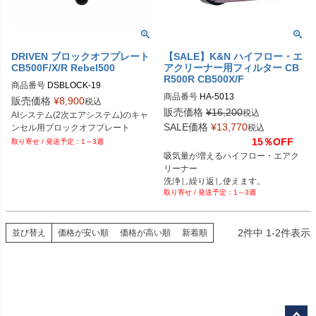
DRIVEN ブロックオフプレート
【SALE】K&N ハイフロー・エ
CB500F/X/R Rebel500
アクリーナー用フィルター CB
R500R CB500X/F
商品番号
DSBLOCK-19

商品番号
HA-5013

販売価格
¥
8,900
税込
B型番：576437

販売価格
¥
16,200
税込
AIシステム(2次エアシステム)のキャ
HD型番：024844199737
D型番：0930-0158
SALE価格
¥
13,770
ンセル用ブロックオフプレート
税込
15％OFF
1～3週
吸気量が増えるハイフロー・エアク
リーナー

洗浄し繰り返し使えます。

1～3週
HONDA CB500F, CBR500
2
件中
1
-
2
件表示
並び替え
価格が安い順
価格が高い順
新着順