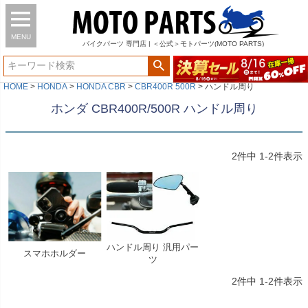
MENU
バイク
パーツ
専門店 | ＜公式＞モトパーツ(MOTO PARTS)
HOME
HONDA
HONDA CBR
CBR400R 500R
ハンドル周り
ホンダ CBR400R/500R ハンドル周り
2
件中
1
-
2
件表示
ハンドル周り 汎用パー
スマホホルダー
ツ
2
件中
1
-
2
件表示