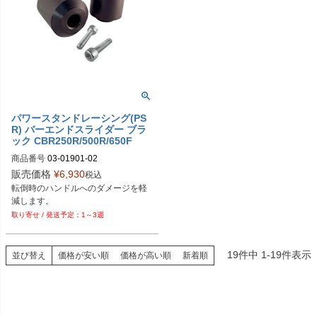
パワースタンドレーシング(PS
R) バーエンドスライダー ブラ
ック CBR250R/500R/650F
商品番号
03-01901-02

販売価格
¥
6,930
税込
DragSpecialities型番：0634-0338
転倒時のハンドルへのダメージを軽
1～3週
19
件中
1
-
19
件表示
並び替え
価格が安い順
価格が高い順
新着順