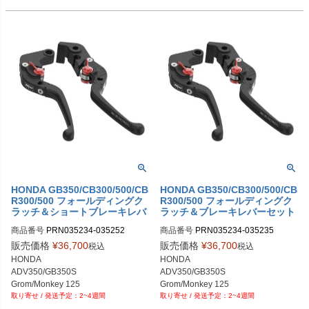
PRN016082-016570-06

PRN035251-035252-07

2-27

2-27

KAWASAKI Z650

CB500F/X

PRN016052-016082-31

2-15

PRN016082-016570-07

PRN035251-035252-08

PRN015536-015554-016053-01608
PRN015536-016066-016067-01608
MVアグスタ F3
CBR250/300/400/500R
PRN016052-016082-32

PRN015536-016052-016053-01608
PRN016082-016570-08

PRN035251-035252-09

2-28

2-28

PRN016052-016082-33

2-16

PRN016082-016570-09

PRN035251-035252-10

PRN015536-015554-016053-01608
PRN015536-016066-016067-01608
PRN016052-016082-34

PRN015536-016052-016053-01608
PRN016082-016570-10

PRN035251-035252-11

2-29

2-29

PRN016052-016082-35

2-17

PRN016082-016570-11

PRN035251-035252-12

PRN015536-015554-016053-01608
PRN015536-016066-016067-01608
PRN016052-016082-36

PRN015536-016052-016053-01608
PRN016082-016570-12

PRN035251-035252-13

2-30

2-30

PRN016052-016082-37

2-18

PRN016082-016570-13

PRN035251-035252-14

PRN015536-015554-016053-01608
PRN015536-016066-016067-01608
PRN016052-016082-38

PRN015536-016052-016053-01608
PRN016082-016570-14

PRN035251-035252-15

2-31

2-31

PRN016052-016082-39
2-19

PRN016082-016570-15

PRN035251-035252-16

PRN015536-015554-016053-01608
PRN015536-016066-016067-01608
PRN015536-016052-016053-01608
PRN016082-016570-16

PRN035251-035252-17
2-32

2-32

2-20

PRN016082-016570-17

PRN015536-015554-016053-01608
PRN015536-016066-016067-01608
PRN015536-016052-016053-01608
PRN016082-016570-18

2-33

2-33

2-21

PRN016082-016570-19

PRN015536-015554-016053-01608
PRN015536-016066-016067-01608
PRN015536-016052-016053-01608
PRN016082-016570-20

2-34

2-34

2-21

PRN016082-016570-21

HONDA GB350/CB300/500/CB
HONDA GB350/CB300/500/CB
PRN015536-015554-016053-01608
PRN015536-016066-016067-01608
PRN015536-016052-016053-01608
PRN016082-016570-22

R300/500 フォールディングク
R300/500 フォールディングク
2-35

2-35

2-22

ラッチ＆ショートブレーキレバ
ラッチ＆ブレーキレバーセット
PRN016082-016570-23

PRN015536-015554-016053-01608
PRN015536-016066-016067-01608
PRN015536-016052-016053-01608
ーセット Evotech Performanc
Evotech Performance
PRN016082-016570-24

2-36

2-36
商品番号
PRN035234-035252

商品番号
PRN035234-035235

2-23

e
PRN016082-016570-25

PRN015536-015554-016053-01608
PRN035234-035252-01

PRN035234-035235-01

PRN015536-016052-016053-01608
販売価格
¥
36,700
販売価格
¥
36,700
税込
税込
PRN016082-016570-26

2-37
PRN035234-035252-02

PRN035234-035235-02

2-24

HONDA

HONDA

PRN016082-016570-27

PRN035234-035252-03

PRN035234-035235-03

PRN015536-016052-016053-01608
ADV350/GB350S

ADV350/GB350S

PRN016082-016570-28

PRN035234-035252-04

PRN035234-035235-04

2-25

Grom/Monkey 125

Grom/Monkey 125

PRN016082-016570-29

PRN035234-035252-07

PRN035234-035235-06

PRN015536-016052-016053-01608
2~4週間
2~4週間
CB300F/R

CB300F/R

PRN016082-016570-30

PRN035234-035252-08

PRN035234-035235-07

2-26
