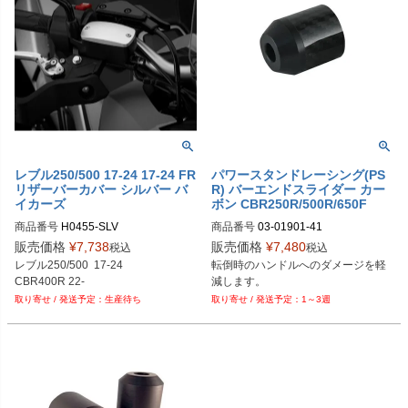
レブル250/500 17-24 17-24 FR
パワースタンドレーシング(PS
リザーバーカバー シルバー バ
R) バーエンドスライダー カー
イカーズ
ボン CBR250R/500R/650F
商品番号
H0455-SLV	

商品番号
03-01901-41

プロト品番：BK-H0455-SLV
販売価格
¥
7,738
販売価格
¥
7,480
税込
税込
DragSpecialities型番：0634-0339
レブル250/500  17-24

転倒時のハンドルへのダメージを軽
生産待ち
1～3週