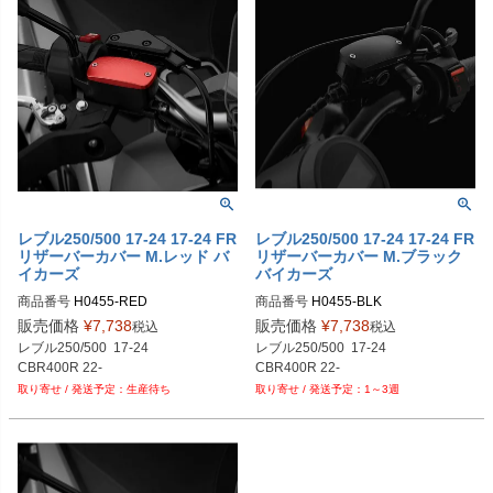
レブル250/500 17-24 17-24 FR
レブル250/500 17-24 17-24 FR
リザーバーカバー M.レッド バ
リザーバーカバー M.ブラック
イカーズ
バイカーズ
商品番号
H0455-RED	

商品番号
H0455-BLK	

プロト品番：BK-H0455-RED
プロト品番：BK-H0455-BLK
販売価格
¥
7,738
販売価格
¥
7,738
税込
税込
レブル250/500  17-24

レブル250/500  17-24

生産待ち
1～3週