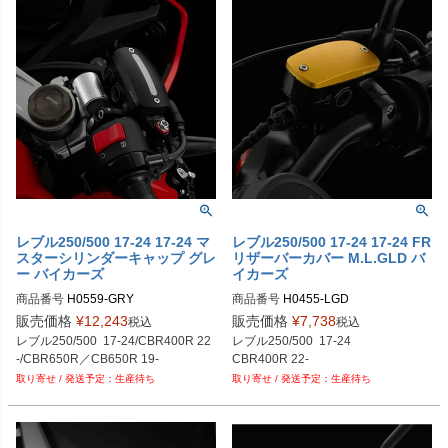
レブル250/500 17-24 17-24 マ
レブル250/500 17-24 17-24 FR
スターシリンダーキャップ グレ
リザーバーカバー M.L.GLD バ
ー バイカーズ
イカーズ
商品番号
H0559-GRY	

商品番号
H0455-LGD	

プロト品番：BK-H0455-LGD
販売価格
¥
12,243
販売価格
¥
7,738
税込
税込
レブル250/500  17-24/CBR400R 22
レブル250/500  17-24

-/CBR650R／CB650R 19-
生産待ち
生産待ち