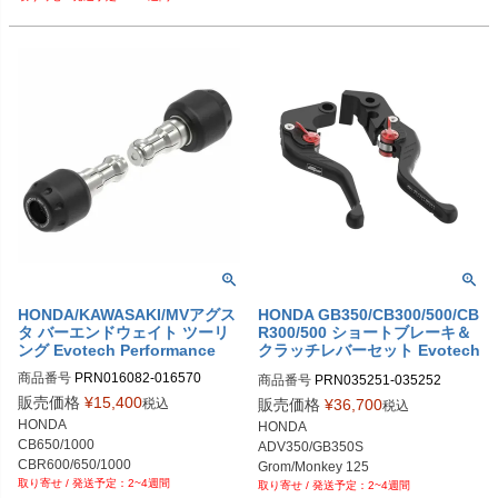
PRN015536-015554-016053-01608
PRN015536-016066-016067-01608
PRN016052-016082-06

PRN015536-016052-016053-01608
2-27

KAWASAKI Z650

KAWASAKI Z650

2-15

2-15

PRN016052-016082-07

2-03

PRN015536-015554-016067-01608
MVアグスタ F3
MVアグスタ F3
PRN015536-015554-016053-01608
PRN015536-016066-016067-01608
PRN016052-016082-08

PRN015536-016052-016053-01608
2-28

2-16

2-16

PRN016052-016082-09

2-04

PRN015536-015554-016067-01608
PRN015536-015554-016053-01608
PRN015536-016066-016067-01608
PRN016052-016082-10

PRN015536-016052-016053-01608
2-29

2-17

2-17

PRN016052-016082-11

2-05

PRN015536-015554-016067-01608
PRN015536-015554-016053-01608
PRN015536-016066-016067-01608
PRN016052-016082-12

PRN015536-016052-016053-01608
2-30

2-18

2-18

PRN016052-016082-13

2-06

PRN015536-015554-016067-01608
PRN015536-015554-016053-01608
PRN015536-016066-016067-01608
PRN016052-016082-14

PRN015536-016052-016053-01608
2-31

2-19

2-19

PRN016052-016082-15

2-07

PRN015536-015554-016067-01608
PRN015536-015554-016053-01608
PRN015536-016066-016067-01608
PRN016052-016082-16

PRN015536-016052-016053-01608
2-32

2-20

2-20

PRN016052-016082-17

2-08

PRN015536-015554-016067-01608
PRN015536-015554-016053-01608
PRN015536-016066-016067-01608
PRN016052-016082-18

PRN015536-016052-016053-01608
2-33

2-21

2-21

PRN016052-016082-19

2-09

PRN015536-015554-016067-01608
PRN015536-015554-016053-01608
PRN015536-016066-016067-01608
PRN016052-016082-20

PRN015536-016052-016053-01608
2-34

2-22

2-22

PRN016052-016082-21

2-10

HONDA/KAWASAKI/MVアグス
HONDA GB350/CB300/500/CB
PRN015536-015554-016067-01608
PRN015536-015554-016053-01608
PRN015536-016066-016067-01608
PRN016052-016082-22

タ バーエンドウェイト ツーリ
R300/500 ショートブレーキ＆
PRN015536-016052-016053-01608
2-35

2-23

2-23

ング Evotech Performance
クラッチレバーセット Evotech
PRN016052-016082-23

2-11

PRN015536-015554-016067-01608
PRN015536-015554-016053-01608
PRN015536-016066-016067-01608
Performance
PRN016052-016082-24

PRN015536-016052-016053-01608
2-36

商品番号
PRN016082-016570

商品番号
PRN035251-035252

2-24

2-24

PRN016052-016082-25

2-12

PRN015536-015554-016067-01608
PRN016082-016570-01

PRN035251-035252-01

販売価格
¥
15,400
PRN015536-015554-016053-01608
PRN015536-016066-016067-01608
税込
販売価格
¥
36,700
税込
PRN016052-016082-26

PRN015536-016052-016053-01608
2-37

PRN016082-016570-02

PRN035251-035252-02

2-25

2-25

HONDA

HONDA

PRN016052-016082-27

2-13

PRN015536-015554-016067-01608
PRN016082-016570-03

PRN035251-035252-03

PRN015536-015554-016053-01608
PRN015536-016066-016067-01608
CB650/1000

ADV350/GB350S

PRN016052-016082-28

PRN015536-016052-016053-01608
2-38

PRN016082-016570-04

PRN035251-035252-04

2-26

2-26

CBR600/650/1000

Grom/Monkey 125

PRN016052-016082-29

2-14

PRN015536-015554-016067-01608
PRN016082-016570-05

PRN035251-035252-06

PRN015536-015554-016053-01608
PRN015536-016066-016067-01608
2~4週間
NT1100

2~4週間
CB300F/R

PRN016052-016082-30

PRN015536-016052-016053-01608
2-39