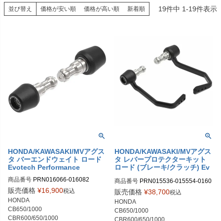
19
件中
1
-
19
件表示
並び替え
価格が安い順
価格が高い順
新着順
HONDA/KAWASAKI/MVアグス
HONDA/KAWASAKI/MVアグス
タ バーエンドウェイト ロード
タ レバープロテクターキット
Evotech Performance
ロード (ブレーキ/クラッチ) Ev
otech Performance
商品番号
PRN016066-016082

商品番号
PRN015536-015554-0160
PRN016066-016082-01

67-016082

販売価格
¥
16,900
税込
販売価格
¥
38,700
税込
PRN016066-016082-02

PRN015536-015554-016067-01608
HONDA

HONDA

PRN016066-016082-03

2-01

CB650/1000

CB650/1000

PRN016066-016082-04

PRN015536-015554-016067-01608
CBR600/650/1000

CBR600/650/1000
