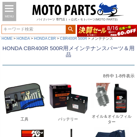
MENU
バイク
パーツ
専門店 | ＜公式＞モトパーツ(MOTO PARTS)
HOME
HONDA
HONDA CBR
CBR400R 500R
メンテナンス
HONDA CBR400R 500R用メインテナンスパーツ＆用
品
8
件中
1
-
8
件表示
オイル＆オイルフィル
工具
バッテリー
ター