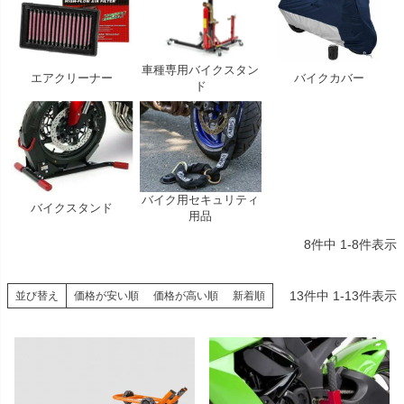
車種専用バイクスタン
エアクリーナー
バイクカバー
ド
バイク用セキュリティ
バイクスタンド
用品
8
件中
1
-
8
件表示
13
件中
1
-
13
件表示
並び替え
価格が安い順
価格が高い順
新着順