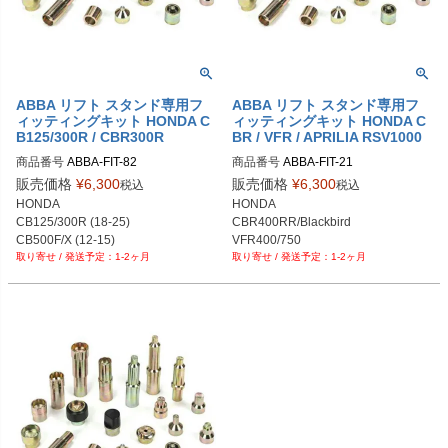
ABBA リフト スタンド専用フ
ABBA リフト スタンド専用フ
ィッティングキット HONDA C
ィッティングキット HONDA C
B125/300R / CBR300R
BR / VFR / APRILIA RSV1000
商品番号
ABBA-FIT-82
商品番号
ABBA-FIT-21
販売価格
¥
6,300
販売価格
¥
6,300
税込
税込
HONDA

HONDA

CB125/300R (18-25)

CBR400RR/Blackbird

CB500F/X (12-15)

VFR400/750

1-2ヶ月
1-2ヶ月
CBR300R (15-25)

APRILIA 

CBR500R (12-15)