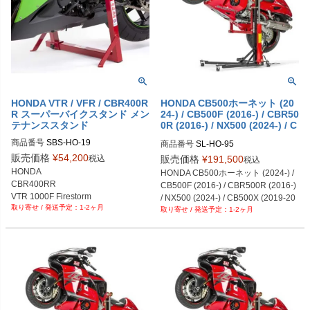
HONDA VTR / VFR / CBR400R
HONDA CB500ホーネット (20
R スーパーバイクスタンド メン
24-) / CB500F (2016-) / CBR50
テナンススタンド
0R (2016-) / NX500 (2024-) / C
B500X (2019-2023) メンテナン
商品番号
SBS-HO-19
商品番号
SL-HO-95
ススタンド SKY LIFT
販売価格
¥
54,200
税込
販売価格
¥
191,500
税込
HONDA

HONDA CB500ホーネット (2024-) / 
CBR400RR

CB500F (2016-) / CBR500R (2016-) 
VTR 1000F Firestorm

/ NX500 (2024-) / CB500X (2019-20
1-2ヶ月
RVF400R / RVF750

1-2ヶ月
23)
VFR 750R / VFR800