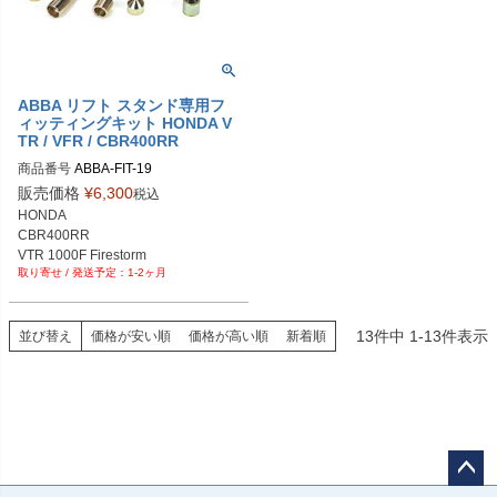
ABBA リフト スタンド専用フ
ィッティングキット HONDA V
TR / VFR / CBR400RR
商品番号
ABBA-FIT-19
販売価格
¥
6,300
税込
HONDA

CBR400RR

VTR 1000F Firestorm

1-2ヶ月
RVF400R / RVF750

VFR 750R / VFR800
13
件中
1
-
13
件表示
並び替え
価格が安い順
価格が高い順
新着順