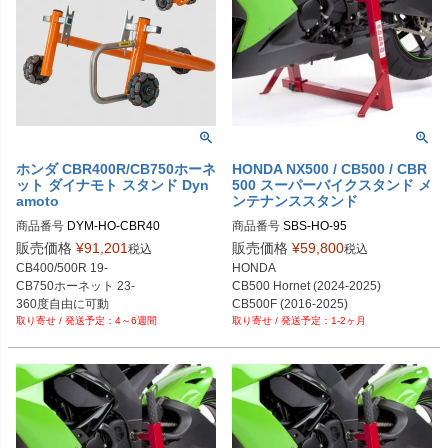
ホンダ CBR400R/CB750ホーネ
HONDA NX500 / CB500 / CBR
ット ダイナモト スタンド Dyn
500 スーパーバイクスタンド メ
amoto
ンテナンススタンド
商品番号
DYM-HO-CBR40

商品番号
SBS-HO-95
販売価格
¥
91,201
販売価格
¥
59,800
税込
税込
CB400/500R 19-

HONDA

CB750ホーネット 23-

CB500 Hornet (2024-2025)

CB500F (2016-2025)

4～6週間
1-2ヶ月
CB500X (2019-2023)

CBR500R (2016-2025)

NX500 (2024-2025)