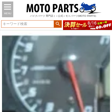
MENU
バイク
パーツ
専門店 | ＜公式＞モトパーツ(MOTO PARTS)