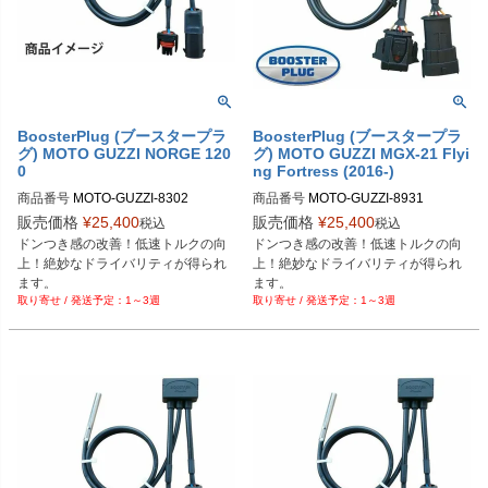
BoosterPlug (ブースタープラ
BoosterPlug (ブースタープラ
グ) MOTO GUZZI NORGE 120
グ) MOTO GUZZI MGX-21 Flyi
0
ng Fortress (2016-)
商品番号
MOTO-GUZZI-8302

商品番号
MOTO-GUZZI-8931

BSP-TYPE-G
BSP-TYPE-Q
販売価格
¥
25,400
販売価格
¥
25,400
税込
税込
ドンつき感の改善！低速トルクの向
ドンつき感の改善！低速トルクの向
上！絶妙なドライバリティが得られ
上！絶妙なドライバリティが得られ
ます。
ます。
1～3週
1～3週