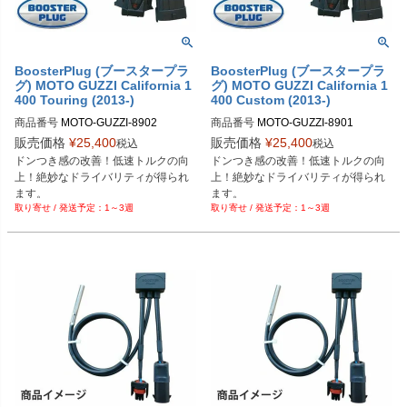
BoosterPlug (ブースタープラ
BoosterPlug (ブースタープラ
グ) MOTO GUZZI California 1
グ) MOTO GUZZI California 1
400 Touring (2013-)
400 Custom (2013-)
商品番号
MOTO-GUZZI-8902

商品番号
MOTO-GUZZI-8901

BSP-TYPE-Q
BSP-TYPE-Q
販売価格
¥
25,400
販売価格
¥
25,400
税込
税込
ドンつき感の改善！低速トルクの向
ドンつき感の改善！低速トルクの向
上！絶妙なドライバリティが得られ
上！絶妙なドライバリティが得られ
ます。
ます。
1～3週
1～3週