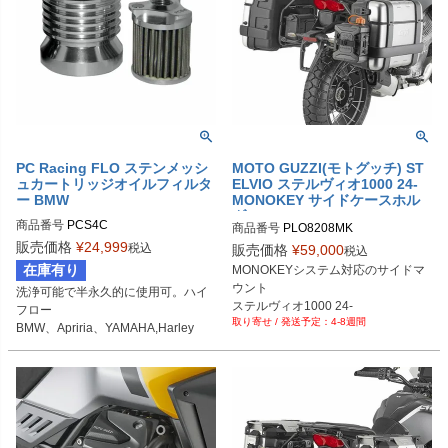
PC Racing FLO ステンメッシ
MOTO GUZZI(モトグッチ) ST
ュカートリッジオイルフィルタ
ELVIO ステルヴィオ1000 24-
ー BMW
MONOKEY サイドケースホル
ダー GIVI
商品番号
PCS4C

商品番号
PLO8208MK
販売価格
¥
24,999
税込
販売価格
¥
59,000
税込
B型番：030093

在庫有り
MONOKEYシステム対応のサイドマ
D型番：0712-0219

ウント

洗浄可能で半永久的に使用可。ハイ
HD型番：56-7104
ステルヴィオ1000 24-
フロー

4-8週間
BMW、Apriria、YAMAHA,Harley