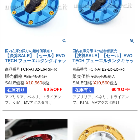
国内在庫分限りの超特価販売！
国内在庫分限りの超特価販売！
【決算SALE】【セール】EVO
【決算SALE】【セール】EVO
TECH フューエルタンクキャッ
TECH フューエルタンクキャッ
プ ラピッド APRILIA/BENELL
プ ラピッド APRILIA/BENELL
商品番号
FCR-ATB2-Eb-Rg-Rg
商品番号
FCR-ATB2-Eb-Eb-Rg
I/TRIUMPH/KTM/MV AGUSTA
I/TRIUMPH/KTM/MV AGUSTA
販売価格
¥
26,400
販売価格
¥
26,400
税込
税込
SALE価格
¥
10,560
SALE価格
¥
10,560
税込
税込
60％OFF
60％OFF
在庫有り
在庫有り
アプリリア、ベネリ、トライアン
アプリリア、ベネリ、トライアン
フ、KTM、MVアグスタ向け
フ、KTM、MVアグスタ向け