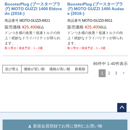
BoosterPlug (ブースタープラ
BoosterPlug (ブースタープラ
グ) MOTO GUZZI 1400 Eldora
グ) MOTO GUZZI 1400 Audac
do (2016-)
e (2016-)
商品番号
MOTO-GUZZI-8921

商品番号
MOTO-GUZZI-8911

BSP-TYPE-Q
BSP-TYPE-Q
販売価格
¥
25,400
販売価格
¥
25,400
税込
税込
ドンつき感の改善！低速トルクの向
ドンつき感の改善！低速トルクの向
上！絶妙なドライバリティが得られ
上！絶妙なドライバリティが得られ
ます。
ます。
1～3週
1～3週
86
件中
1
-
40
件表示
並び替え
価格が安い順
価格が高い順
新着順
1
2
3
ペー
ジト
新規会員登録でお得に便利にお買い物
ップ