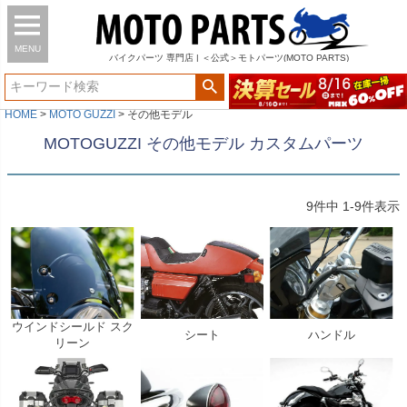
MENU
バイク
パーツ
専門店 | ＜公式＞モトパーツ(MOTO PARTS)
HOME
MOTO GUZZI
その他モデル
MOTOGUZZI その他モデル カスタムパーツ
9
件中
1
-
9
件表示
ウインドシールド スク
シート
ハンドル
リーン