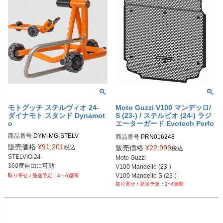
モトグッチ ステルヴィオ 24-
Moto Guzzi V100 マンデッロ/
ダイナモト スタンド Dynamot
S (23-) / ステルビオ (24-) ラジ
o
エーターガード Evotech Perfo
rman
商品番号
DYM-MG-STELV

商品番号
PRN016248

PRN016248-01

販売価格
¥
91,201
税込
販売価格
¥
22,999
税込
PRN016248-02

STELVIO 24-

Moto Guzzi

PRN016248-03
V100 Mandello (23-)

V100 Mandello S (23-)

4～6週間
2~4週間
Stelvio (24-)