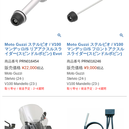
Moto Guzzi ステルビオ / V100
Moto Guzzi ステルビオ / V100
マンデッロ/S リアアクスルスラ
マンデッロ/S フロントアクスル
イダー(スピンドルボビン) Evot
スライダー(スピンドルボビン)
ech Performance
Evotech Performance
商品番号
PRN016454

商品番号
PRN016246

PRN016454-01

PRN016246-01

販売価格
¥
22,000
販売価格
¥
9,000
税込
税込
PRN016454-02

PRN016246-02

Moto Guzzi

Moto Guzzi

PRN016454-03
PRN016246-03
Stelvio (24-)

Stelvio (24-)

V100 Mandello (23-)

V100 Mandello (23-)

2~4週間
2~4週間
V100 Mandello S (23-)
V100 Mandello S (23-)