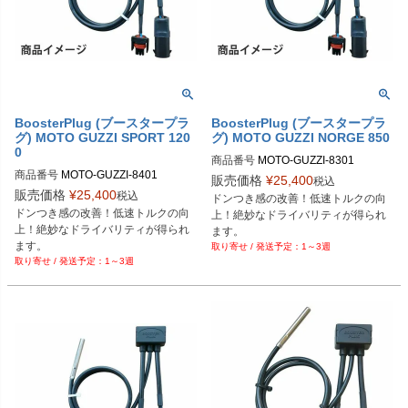
BoosterPlug (ブースタープラ
BoosterPlug (ブースタープラ
グ) MOTO GUZZI SPORT 120
グ) MOTO GUZZI NORGE 850
0
商品番号
MOTO-GUZZI-8301

商品番号
MOTO-GUZZI-8401

BSP-TYPE-G
販売価格
¥
25,400
税込
BSP-TYPE-G
販売価格
¥
25,400
税込
ドンつき感の改善！低速トルクの向
ドンつき感の改善！低速トルクの向
上！絶妙なドライバリティが得られ
上！絶妙なドライバリティが得られ
ます。
ます。
1～3週
1～3週