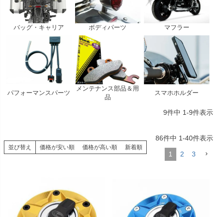
バッグ・キャリア
ボディパーツ
マフラー
メンテナンス部品＆用
パフォーマンスパーツ
スマホホルダー
品
9
件中
1
-
9
件表示
86
件中
1
-
40
件表示
並び替え
価格が安い順
価格が高い順
新着順
1
2
3