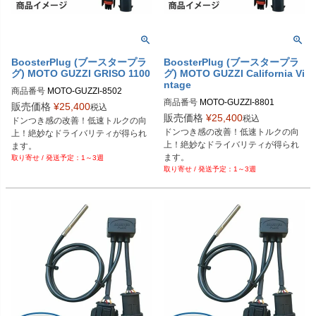
BoosterPlug (ブースタープラ
BoosterPlug (ブースタープラ
グ) MOTO GUZZI GRISO 1100
グ) MOTO GUZZI California Vi
ntage
商品番号
MOTO-GUZZI-8502

商品番号
MOTO-GUZZI-8801

BSP-TYPE-G
販売価格
¥
25,400
税込
BSP-TYPE-G
販売価格
¥
25,400
税込
ドンつき感の改善！低速トルクの向
ドンつき感の改善！低速トルクの向
上！絶妙なドライバリティが得られ
上！絶妙なドライバリティが得られ
ます。
ます。
1～3週
1～3週