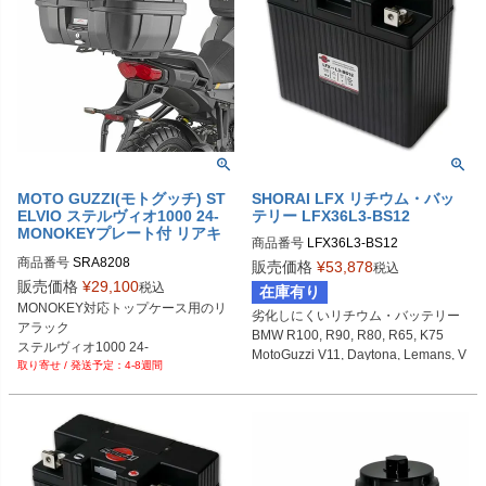
MOTO GUZZI(モトグッチ) ST
SHORAI LFX リチウム・バッ
ELVIO ステルヴィオ1000 24-
テリー LFX36L3-BS12
MONOKEYプレート付 リアキ
商品番号
LFX36L3-BS12
ャリア GIVI
商品番号
SRA8208
販売価格
¥
53,878
税込
販売価格
¥
29,100
税込
在庫有り
MONOKEY対応トップケース用のリ
劣化しにくいリチウム・バッテリー

アラック

BMW R100, R90, R80, R65, K75

ステルヴィオ1000 24-
MotoGuzzi V11, Daytona, Lemans, V
4-8週間
7 など