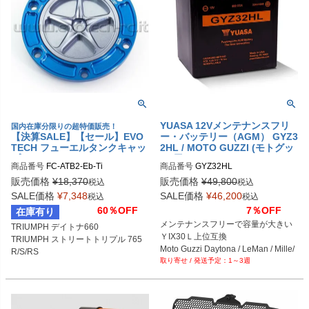
YUASA 12Vメンテナンスフリ
国内在庫分限りの超特価販売！
【決算SALE】【セール】EVO
ー・バッテリー（AGM） GYZ3
TECH フューエルタンクキャッ
2HL / MOTO GUZZI (モトグッ
プ APRILIA/TRIUMPH/BENEL
チ)用
商品番号
FC-ATB2-Eb-Ti
商品番号
LI/KTM/MV AGUSTA 6穴汎用
販売価格
¥
18,370
販売価格
¥
49,800
税込
税込
SALE価格
¥
7,348
SALE価格
¥
46,200
税込
税込
60％OFF
7％OFF
在庫有り
メンテナンスフリーで容量が大きい

TRIUMPH デイトナ660

ＹIX30Ｌ上位互換

TRIUMPH ストリートトリプル 765
Moto Guzzi Daytona / LeMan / Mille/ 
R/S/RS

1～3週
Quota/ Stone

MV AGUSTA ドラッグスター800
V11/ V7/ V65/ V50/ Covert/ !000NT