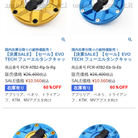
国内在庫分限りの超特価販売！
国内在庫分限りの超特価販売！
【決算SALE】【セール】EVO
【決算SALE】【セール】EVO
TECH フューエルタンクキャッ
TECH フューエルタンクキャッ
プ ラピッド APRILIA/BENELL
プ ラピッド APRILIA/BENELL
商品番号
FCR-ATB2-Rg-Si-Rg
商品番号
FCR-ATB2-Eb-Si-Eb
I/TRIUMPH/KTM/MV AGUSTA
I/TRIUMPH/KTM/MV AGUSTA
販売価格
¥
26,400
販売価格
¥
26,400
税込
税込
SALE価格
¥
10,560
SALE価格
¥
10,560
税込
税込
60％OFF
60％OFF
在庫有り
在庫有り
アプリリア、ベネリ、トライアン
アプリリア、ベネリ、トライアン
フ、KTM、MVアグスタ向け
フ、KTM、MVアグスタ向け