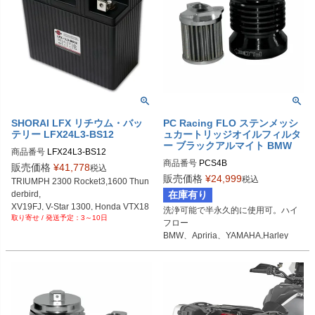
SHORAI LFX リチウム・バッ
PC Racing FLO ステンメッシ
テリー LFX24L3-BS12
ュカートリッジオイルフィルタ
ー ブラックアルマイト BMW
商品番号
LFX24L3-BS12
商品番号
PCS4B

販売価格
¥
41,778
税込
販売価格
¥
24,999
税込
TRIUMPH 2300 Rocket3,1600 Thun
B型番：030097

derbird,

在庫有り
D型番：0712-0351

XV19FJ, V-Star 1300, Honda VTX18
洗浄可能で半永久的に使用可。ハイ
HD型番：56-7104BK
3～10日
00C など
フロー

BMW、Apriria、YAMAHA,Harley