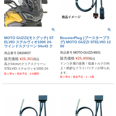
MOTO GUZZI(モトグッチ) ST
BoosterPlug (ブースタープラ
ELVIO ステルヴィオ1000 24-
グ) MOTO GUZZI STELVIO 12
ウインドスクリーン 54x43 ク
00
リア GIVI
商品番号
MOTO-GUZZI-8601

商品番号
D8208ST
BSP-TYPE-G
販売価格
¥
25,400
税込
販売価格
¥
26,301
税込
ドンつき感の改善！低速トルクの向
高さ54cmのクリアスクリーン

上！絶妙なドライバリティが得られ
STELVIO ステルヴィオ1000 24-
ます。
4-8週間
1～3週