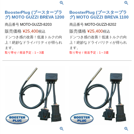
BoosterPlug (ブースタープラ
BoosterPlug (ブースタープラ
グ) MOTO GUZZI BREVA 1200
グ) MOTO GUZZI BREVA 1100
商品番号
MOTO-GUZZI-8203

商品番号
MOTO-GUZZI-8202

BSP-TYPE-G
BSP-TYPE-G
販売価格
¥
25,400
販売価格
¥
25,400
税込
税込
ドンつき感の改善！低速トルクの向
ドンつき感の改善！低速トルクの向
上！絶妙なドライバリティが得られ
上！絶妙なドライバリティが得られ
ます。
ます。
1～3週
1～3週