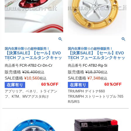
国内在庫分限りの超特価販売！
国内在庫分限りの超特価販売！
【決算SALE】【セール】EVO
【決算SALE】【セール】EVO
TECH フューエルタンクキャッ
TECH フューエルタンクキャッ
プ ラピッド APRILIA/BENELL
プ APRILIA/TRIUMPH/BENEL
商品番号
FCR-ATB2-Cr-Dn-Cr
商品番号
FC-ATB2-Rg-Si
I/TRIUMPH/KTM/MV AGUSTA
LI/KTM/MV AGUSTA 6穴汎用
販売価格
¥
26,400
販売価格
¥
18,370
税込
税込
SALE価格
¥
10,560
SALE価格
¥
7,348
税込
税込
60％OFF
60％OFF
在庫有り
在庫有り
アプリリア、ベネリ、トライアン
TRIUMPH デイトナ660

フ、KTM、MVアグスタ向け
TRIUMPH ストリートトリプル 765
R/S/RS

MV AGUSTA ドラッグスター800