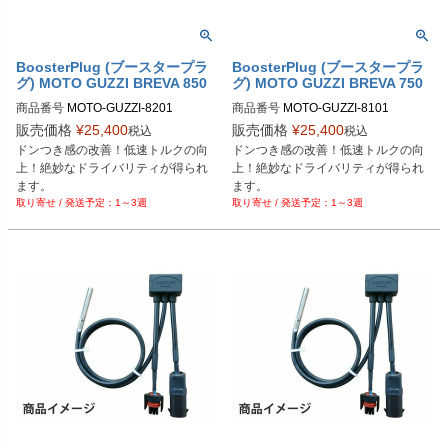
BoosterPlug (ブースタープラ
BoosterPlug (ブースタープラ
グ) MOTO GUZZI BREVA 850
グ) MOTO GUZZI BREVA 750
商品番号
MOTO-GUZZI-8201

商品番号
MOTO-GUZZI-8101

BSP-TYPE-G
BSP-TYPE-G
販売価格
¥
25,400
販売価格
¥
25,400
税込
税込
ドンつき感の改善！低速トルクの向
ドンつき感の改善！低速トルクの向
上！絶妙なドライバリティが得られ
上！絶妙なドライバリティが得られ
ます。
ます。
1～3週
1～3週