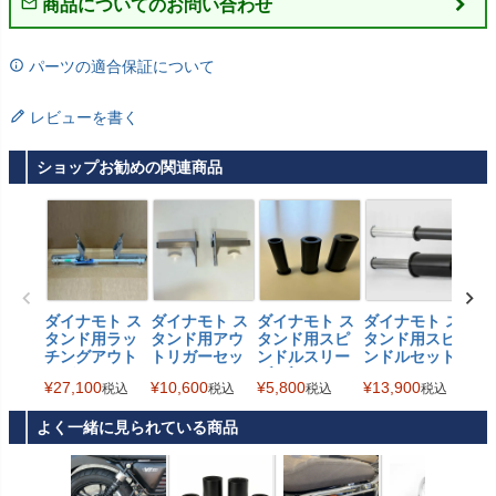
商品についてのお問い合わせ
パーツの適合保証について
レビューを書く
ショップお勧めの関連商品
ダイナモト ス
ダイナモト ス
ダイナモト ス
ダイナモト ス
タンド用ラッ
タンド用アウ
タンド用スピ
タンド用スピ
チングアウト
トリガーセッ
ンドルスリー
ンドルセット
リガーキット
ト Dynamoto
ブ ブラック Dy
Dynamoto
¥
27,100
¥
10,600
¥
5,800
¥
13,900
税込
税込
税込
税込
Dynamoto
namoto
よく一緒に見られている商品