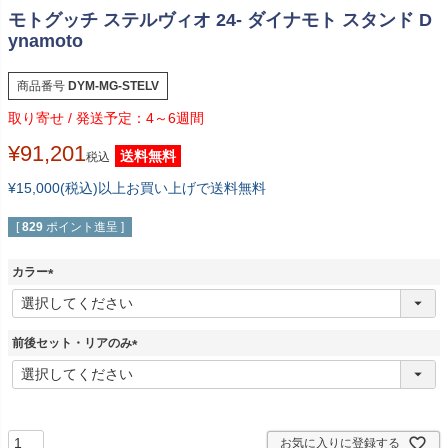
モトグッチ ステルヴィオ 24- ダイナモト スタンド D
ynamoto
商品番号
DYM-MG-STELV
4～6週間
¥
91,201
送料無料
税込
¥15,000(税込)以上お買い上げで送料無料
[
829
ポイント進呈 ]
カラー
(
必
須
前後セット・リアのみ
)
(
必
須
)
お気に入りに登録する