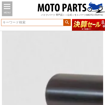
MENU
バイク
パーツ
専門店 | ＜公式＞モトパーツ(MOTO PARTS)