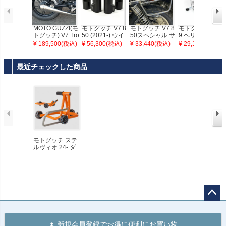
MOTO GUZZI(モ
モトグッチ V7 8
モトグッチ V7 8
モトグッチ V7/V
トグッチ) V7 Tro
50 (2021-) ウイ
50スペシャル サ
9 ヘリテイジヘ
mb レトロ ステ
ンカー一体型フ
ドルバッグ ステ
ッドライト ポリ
¥ 189,500(税込)
¥ 56,300(税込)
¥ 33,440(税込)
¥ 29,100(税込)
ンレス スリップ
ロントフォーク
ー クローム 左右
ッシュ BAAK
オンマフラー ポ
カバー RVRS M
セット La Poder
リッシュ MASS
OTO
osa
最近チェックした商品
Exhaust
モトグッチ ステ
ルヴィオ 24- ダ
イナモト スタン
ド Dynamoto
ペー
ジト
新規会員登録でお得に便利にお買い物