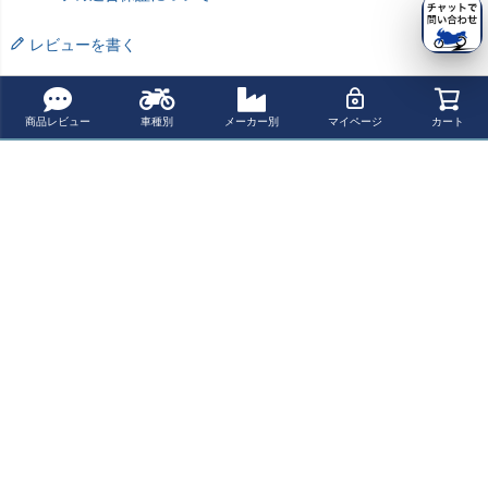
レビューを書く
よく一緒に見られている商品
商品レビュー
車種別
メーカー別
マイページ
カート
PC Racing FLO
SHORAI LFX リ
PC Racing FLO
SHORAI LFX リ
ステンメッシュ
チウム・バッテ
ステンメッシュ
チウム・バッテ
オイルフィルタ
リー LFX18L1-B
カートリッジオ
リー LFX24L3-B
¥ 8,470(税込)
¥ 31,878(税込)
¥ 24,999(税込)
¥ 41,778(税込)
ー KTMリア用等
S12
イルフィルター
S12
BMW
最近チェックした商品
YUASA 12Vメン
テナンスフリ