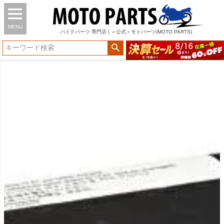
MENU
バイク
パーツ
専門店 | ＜公式＞モトパーツ(MOTO PARTS)