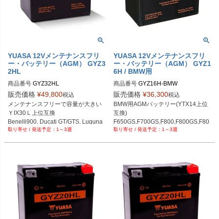
YUASA 12Vメンテナンスフリ
YUASA 12Vメンテナンスフリ
ー・バッテリー（AGM） GYZ3
ー・バッテリー（AGM） GYZ1
2HL
6H / BMW用
商品番号
商品番号
GYZ16H-BMW

販売価格
¥
49,800
販売価格
¥
36,300
税込
税込
メンテナンスフリーで容量が大きい

BMW用AGMバッテリー(YTX14上位
ＹIX30Ｌ上位互換

互換)

Benelli900, Ducati GT/GTS, Luguna 
F650GS,F700GS,F800,F800GS,F80
1～3週
1～3週
Seca 他
0GT,F800R

K1200S,K1300R,K1300S

R nineT,R1200GS,R1200R,R1200R
S,R1200RT,R1200S
