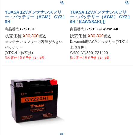
YUASA 12Vメンテナンスフリ
YUASA 12Vメンテナンスフリ
ー・バッテリー（AGM） GYZ1
ー・バッテリー（AGM） GYZ1
6H
6H / KAWASAKI用
商品番号
GYZ16H

商品番号
GYZ16H-KAWASAKI

メーカー型番：YUAM716GH
販売価格
¥
36,300
販売価格
¥
36,300
税込
税込
メンテナンスフリーで容量が大きい
Kawasaki用AGMバッテリー(YTX14
バッテリー

上位互換)

(YTX14上位互換)
W650, VN800, ZG1400

1～3週
1～3週
ZRX110, ZRX1200, ZX1100

ZX1200, ZX1400, ZZR1200

ZX12R, ZX14R