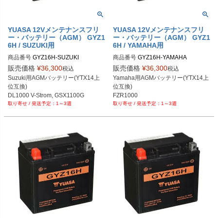
YUASA 12Vメンテナンスフリ
YUASA 12Vメンテナンスフリ
ー・バッテリー（AGM） GYZ1
ー・バッテリー（AGM） GYZ1
6H / SUZUKI用
6H / YAMAHA用
商品番号
GYZ16H-SUZUKI

商品番号
GYZ16H-YAMAHA

メーカー型番：YUAM716GH
メーカー型番：YUAM716GH
販売価格
¥
36,300
販売価格
¥
36,300
税込
税込
Suzuki用AGMバッテリー(YTX14上
Yamaha用AGMバッテリー(YTX14上
位互換)

位互換)

DL1000 V-Strom, GSX1100G

FZR1000

1～3週
1～3週
SV1000S, AN650 Burgman

GTS1000A
