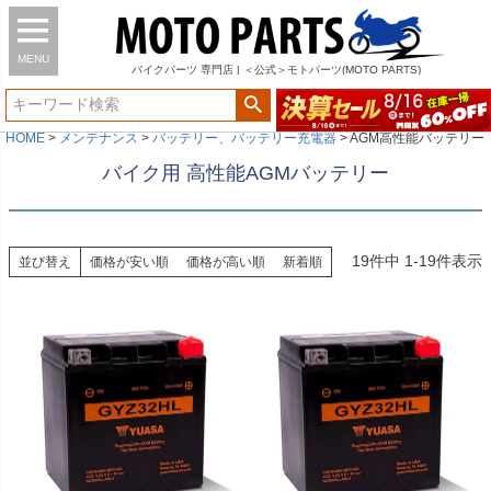
MENU
バイク
パーツ
専門店 | ＜公式＞モトパーツ(MOTO PARTS)
HOME
メンテナンス
バッテリー、バッテリー充電器
AGM高性能バッテリー
バイク用 高性能AGMバッテリー
19
件中
1
-
19
件表示
並び替え
価格が安い順
価格が高い順
新着順