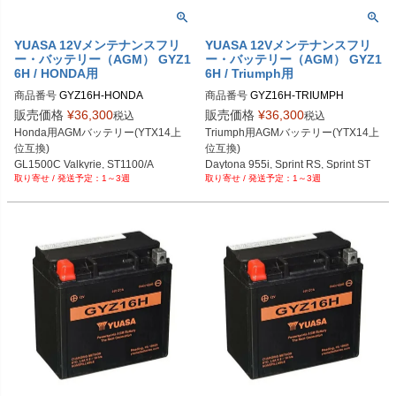
YUASA 12Vメンテナンスフリ
YUASA 12Vメンテナンスフリ
ー・バッテリー（AGM） GYZ1
ー・バッテリー（AGM） GYZ1
6H / HONDA用
6H / Triumph用
商品番号
GYZ16H-HONDA

商品番号
GYZ16H-TRIUMPH

販売価格
¥
36,300
販売価格
¥
36,300
税込
税込
Honda用AGMバッテリー(YTX14上
Triumph用AGMバッテリー(YTX14上
位互換)

位互換)

GL1500C Valkyrie, ST1100/A

Daytona 955i, Sprint RS, Sprint ST

1～3週
1～3週
VT1100C/C2/C3

VT750C/CD

VTX1300C/R/S/T
