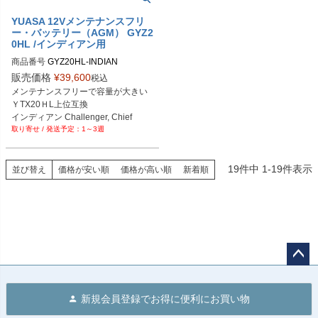
YUASA 12Vメンテナンスフリ
ー・バッテリー（AGM） GYZ2
0HL /インディアン用
商品番号
GYZ20HL-INDIAN

販売価格
¥
39,600
税込
２BC:581371
メンテナンスフリーで容量が大きい

ＹTX20ＨL上位互換

インディアン Challenger, Chief 
1～3週
19
件中
1
-
19
件表示
並び替え
価格が安い順
価格が高い順
新着順
ペー
ジト
新規会員登録でお得に便利にお買い物
ップ
へ