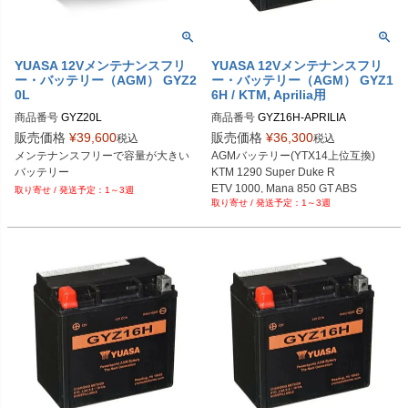
YUASA 12Vメンテナンスフリ
YUASA 12Vメンテナンスフリ
ー・バッテリー（AGM） GYZ2
ー・バッテリー（AGM） GYZ1
0L
6H / KTM, Aprilia用
商品番号
商品番号
GYZ16H-APRILIA

メーカー型番：YUAM716GH
販売価格
¥
39,600
販売価格
¥
36,300
税込
税込
メンテナンスフリーで容量が大きい
AGMバッテリー(YTX14上位互換)

KTM 1290 Super Duke R

ETV 1000, Mana 850 GT ABS

1～3週
1～3週
Shiver 750,SL 1000 Falco
