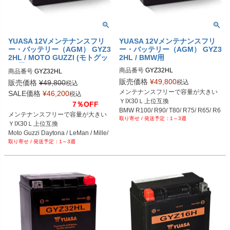
YUASA 12Vメンテナンスフリ
YUASA 12Vメンテナンスフリ
ー・バッテリー（AGM） GYZ3
ー・バッテリー（AGM） GYZ3
2HL / MOTO GUZZI (モトグッ
2HL / BMW用
チ)用
商品番号
商品番号
販売価格
¥
49,800
税込
販売価格
¥
49,800
税込
メンテナンスフリーで容量が大きい

SALE価格
¥
46,200
税込
ＹIX30Ｌ上位互換

7％OFF
BMW R100/ R90/ T80/ R75/ R65/ R6
メンテナンスフリーで容量が大きい

1～3週
0

ＹIX30Ｌ上位互換

BMW K75/ RT
Moto Guzzi Daytona / LeMan / Mille/ 
1～3週
Quota/ Stone

V11/ V7/ V65/ V50/ Covert/ !000NT