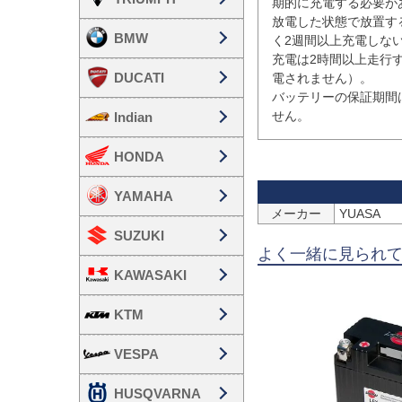
期的に充電する必要があ
放電した状態で放置す
BMW
く2週間以上充電しな
充電は2時間以上走行
DUCATI
電されません）。

バッテリーの保証期間
せん。
Indian
HONDA
YAMAHA
メーカー
YUASA
SUZUKI
よく一緒に見られ
KAWASAKI
KTM
VESPA
HUSQVARNA