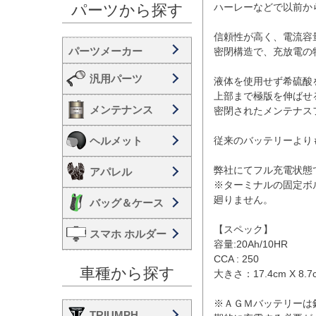
ハーレーなどで以前か
パーツから探す
信頼性が高く、電流容
密閉構造で、充放電の
汎用パーツ
液体を使用せず希硫酸
上部まで極版を伸ばせ
メンテナンス
密閉されたメンテナス
ヘルメット
従来のバッテリーより
弊社にてフル充電状態
アパレル
※ターミナルの固定ボ
廻りません。

バッグ＆ケース
【スペック】

スマホ ホルダー
容量:20Ah/10HR

CCA : 250

車種から探す
大きさ：17.4cm X 8.7cm
※ＡＧＭバッテリーは
TRIUMPH