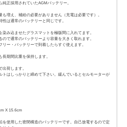
ら純正採用されていたAGMバッテリー。

量も増え、補給の必要がありません（充電は必要です）。

特性は通常のバッテリーと同じです。

を染み込ませたグラスマットを極版間に入れてます。

るので通常のバッテリーより容量を大きく取れます。

フリー・バッテリーで到着したらすぐ使えます。

も長期間比重を保持します。

で出荷します。

ルトはしっかりと締めて下さい。緩んでいるとセルモーターが
 X 15.6cm

鉛を使用した密閉構造のバッテリーです。自己放電するので定