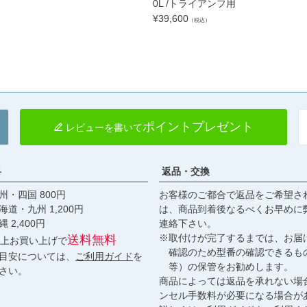
0L /トライアンフ用
¥
39,600
（税込）
ポイントプレゼント
レビューを書いて
料
返品・交換
・四国 800円
お客様のご都合で返品をご希望さ
九州 1,200円
は、商品到着後なるべくお早めに
,400円
連絡下さい。
※取付けが完了するまでは、お届
送料無料
円以上お買い上げで
確認のため型番の確認できるも
目安については、
ご利用ガイド
を
等）の保管をお勧めします。
さい。
商品によっては返品を承れない場
ンセル手数料が必要になる場合が