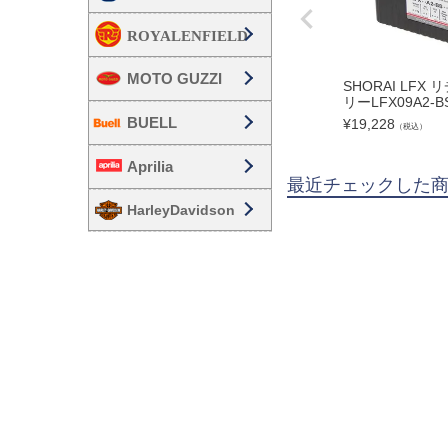
MOTO GUZZI
SHORAI LFX
リーLFX09A2-B
BUELL
¥
19,228
（税込）
Aprilia
最近チェックした
HarleyDavidson