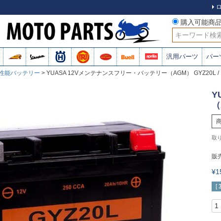
購入可能商
検索
汎用パーツ
パー
高性能バッテリー
YUASA 12Vメンテナンスフリー・バッテリー（AGM） GYZ20L
Y
（
販
¥
[