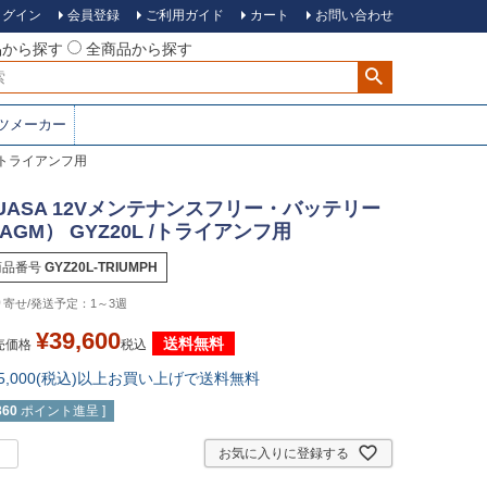
ログイン
会員登録
ご利用ガイド
カート
お問い合わせ
品から探す
全商品から探す
ツメーカー
 /トライアンフ用
UASA 12Vメンテナンスフリー・バッテリー
AGM） GYZ20L /トライアンフ用
商品番号
GYZ20L-TRIUMPH
1～3週
¥
39,600
送料無料
売価格
税込
15,000(税込)以上お買い上げで送料無料
360
ポイント進呈 ]
お気に入りに登録する