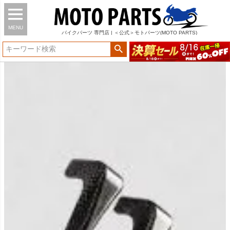
MENU
バイク
パーツ
専門店 | ＜公式＞モトパーツ(MOTO PARTS)