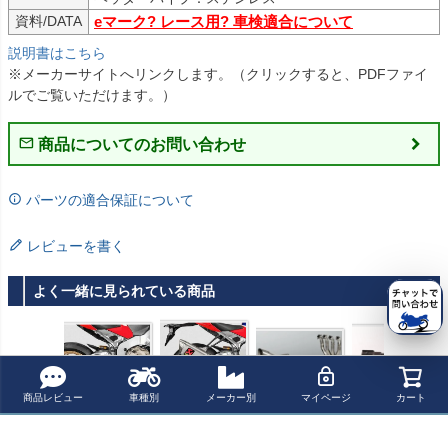
資料/DATA
eマーク? レース用? 車検適合について
説明書はこちら
※メーカーサイトへリンクします。（クリックすると、PDFファイ
ルでご覧いただけます。）
商品についてのお問い合わせ
パーツの適合保証について
レビューを書く
よく一緒に見られている商品
商品レビュー
車種別
メーカー別
マイページ
カート
Akrapovic (アク
Akrapovic (アク
Akrapovic (アク
Healtech Electro
ラポヴィッチ) ス
ラポヴィッチ) ス
ラポヴィッチ) フ
nics（ヒールテ
リップオンマフ
リップオンマフ
ルエキゾースト
ックエレクトロ
¥ 198,700(税込)
¥ 327,200(税込)
¥ 469,700(税込)
¥ 6,900(税込)