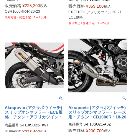
販売価格
¥
225,200
税込
販売価格
¥
359,100
税込
CBR1000RR-R 20-23
CRF1100L アフリカツイン 20-21

ECE規格
1～2ヶ月
1～2ヶ月
Akrapovic (アクラポヴィッチ)
Akrapovic (アクラポヴィッチ)
スリップオンマフラー・ECE規
スリップオンマフラー・レース
格・チタン・アフリカツイン・
用・チタン・CB1000R・18-20
18-19
商品番号
商品番号
S-H10SO22-HWT
販売価格
¥
200,700
税込
販売価格
¥
223,400
税込