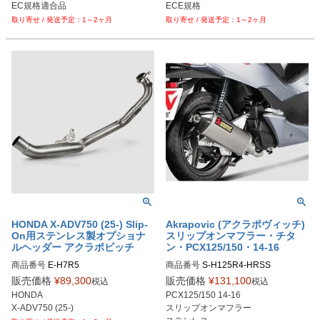
ECE規格
1～2ヶ月
1～2ヶ月
HONDA X-ADV750 (25-) Slip-
Akrapovic (アクラポヴィッチ)
On用ステンレス製オプショナ
スリップオンマフラー・チタ
ルヘッダー アクラポビッチ
ン・PCX125/150・14-16
商品番号
E-H7R5
商品番号
S-H125R4-HRSS
販売価格
¥
89,300
販売価格
¥
131,100
税込
税込
HONDA

PCX125/150 14-16

X-ADV750 (25-)
スリップオンマフラー
