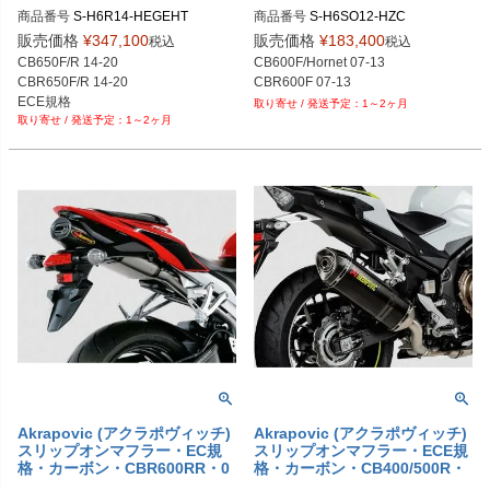
格・チタン・CB650F/R・CBR
t・CBR600F・07-13
商品番号
商品番号
S-H6SO12-HZC
650F/R・14-20
販売価格
¥
347,100
販売価格
¥
183,400
税込
税込
CB650F/R 14-20

CB600F/Hornet 07-13

CBR650F/R 14-20

CBR600F 07-13
1～2ヶ月
1～2ヶ月
Akrapovic (アクラポヴィッチ)
Akrapovic (アクラポヴィッチ)
スリップオンマフラー・EC規
スリップオンマフラー・ECE規
格・カーボン・CBR600RR・0
格・カーボン・CB400/500R・
7-08
CBR400/500R・CB500F