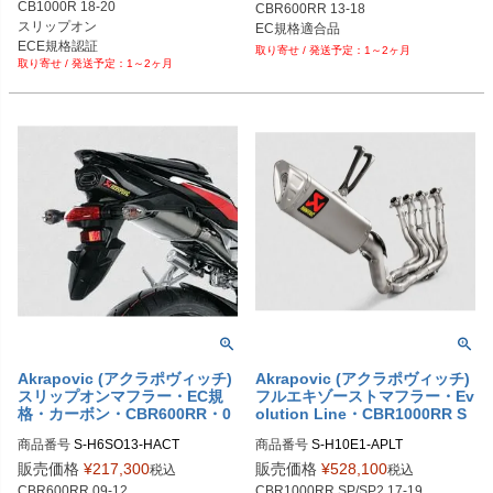
CB1000R 18-20

CBR600RR 13-18

スリップオン

EC規格適合品
ECE規格認証
1～2ヶ月
1～2ヶ月
Akrapovic (アクラポヴィッチ)
Akrapovic (アクラポヴィッチ)
スリップオンマフラー・EC規
フルエキゾーストマフラー・Ev
格・カーボン・CBR600RR・0
olution Line・CBR1000RR S
9-12
P/SP2・17-19
商品番号
商品番号
販売価格
¥
217,300
販売価格
¥
528,100
税込
税込
CBR600RR 09-12

CBR1000RR SP/SP2 17-19
