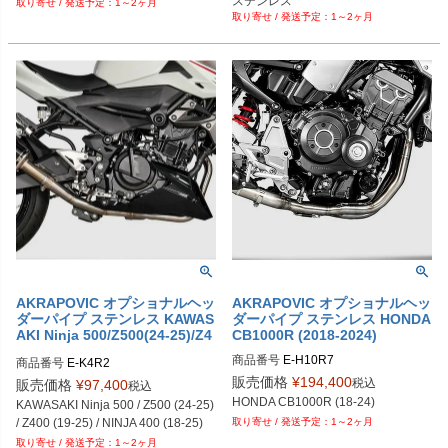
ステンレス
1～2ヶ月
1～2ヶ月
AKRAPOVIC オプショナルヘッ
AKRAPOVIC オプショナルヘッ
ダーパイプ ステンレス KAWAS
ダーパイプ ステンレス HONDA
AKI Ninja 500/Z500(24-25)/Z4
CB1000R (2018-2024)
00(19-25)/NINJA 400(18-25)
商品番号
E-H10R7
商品番号
E-K4R2
販売価格
¥
194,400
税込
販売価格
¥
97,400
税込
HONDA CB1000R (18-24)
KAWASAKI Ninja 500 / Z500 (24-25) 
/ Z400 (19-25) / NINJA 400 (18-25)
1～2ヶ月
1～2ヶ月