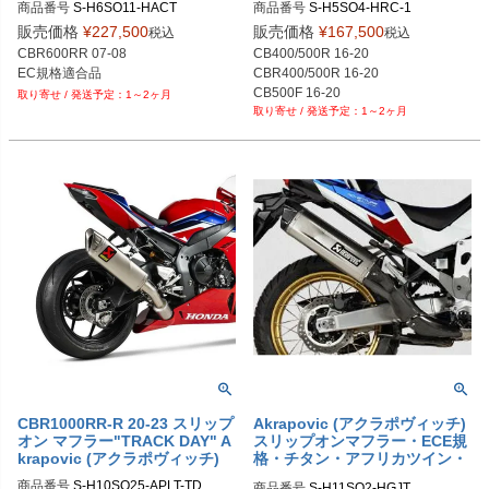
商品番号
商品番号
S-H5SO4-HRC-1

販売価格
¥
227,500
販売価格
¥
167,500
税込
税込
CBR600RR 07-08

CB400/500R 16-20

EC規格適合品
CBR400/500R 16-20

CB500F 16-20

1～2ヶ月
1～2ヶ月
CBR1000RR-R 20-23 スリップ
Akrapovic (アクラポヴィッチ)
オン マフラー"TRACK DAY" A
スリップオンマフラー・ECE規
krapovic (アクラポヴィッチ)
格・チタン・アフリカツイン・
20-21
商品番号
S-H10SO25-APLT-TD
商品番号