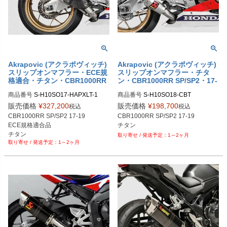
Akrapovic (アクラポヴィッチ)
Akrapovic (アクラポヴィッチ)
スリップオンマフラー・ECE規
スリップオンマフラー・チタ
格適合・チタン・CBR1000RR
ン・CBR1000RR SP/SP2・17-
SP/SP2・17-19
19
商品番号
S-H10SO17-HAPXLT-1

商品番号
S-H10SO18-CBT
S-H10SO17-HAPXLT/1

販売価格
¥
327,200
販売価格
¥
198,700
税込
税込
CBR1000RR SP/SP2 17-19

CBR1000RR SP/SP2 17-19

ECE規格適合品

チタン
チタン
1～2ヶ月
1～2ヶ月