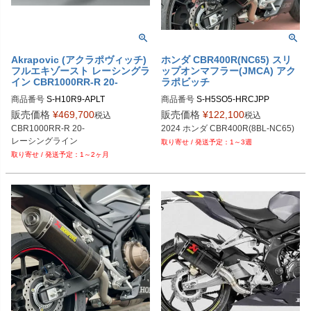
Akrapovic (アクラポヴィッチ)
ホンダ CBR400R(NC65) スリ
フルエキゾースト レーシングラ
ップオンマフラー(JMCA) アク
イン CBR1000RR-R 20-
ラポビッチ
商品番号
商品番号
S-H5SO5-HRCJPP

9PL：S-H5SO5-HRCJPP
販売価格
¥
469,700
販売価格
¥
122,100
税込
税込
CBR1000RR-R 20-

2024 ホンダ CBR400R(8BL-NC65)
レーシングライン
1～3週
1～2ヶ月