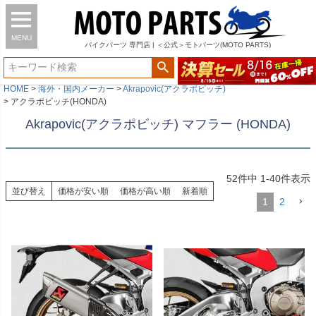
MENU
バイク
パーツ
専門店 | ＜公式＞モトパーツ(MOTO PARTS)
HOME
海外・国内メーカー
Akrapovic(アクラポビッチ)
アクラポビッチ(HONDA)
Akrapovic(アクラポビッチ) マフラー (HONDA)
52
件中
1
-
40
件表示
並び替え
価格が安い順
価格が高い順
新着順
1
2