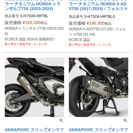
ラー チタニウム HONDA トラ
ラー チタニウム HONDA X-AD
ンザルプ750 (2023-2024)
V750 (2017-2024) / フォルツァ
750 (2021-2024)
商品番号
S-H7SO6-HRTBL
商品番号
S-H7SO4-HRTBL/1
販売価格
¥
193,200
税込
販売価格
¥
196,300
税込
HONDA トランザルプ750 (2023-202
HONDA X-ADV750 (17-24) / フォル
4)
ツァ750 (21-24)
EC/ECE 認証 (Euro5 規制対応)
EC/ECE 認証
1～2ヶ月
1～2ヶ月
AKRAPOVIC スリップオンマフ
AKRAPOVIC スリップオンマフ