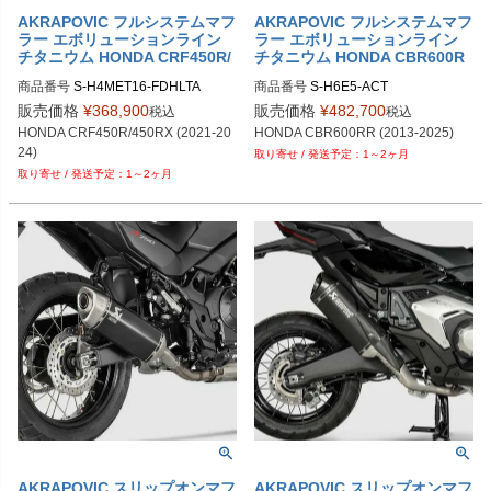
AKRAPOVIC フルシステムマフ
AKRAPOVIC フルシステムマフ
ラー エボリューションライン
ラー エボリューションライン
チタニウム HONDA CRF450R/
チタニウム HONDA CBR600R
450RX (2021-2024)
R (2013-2025)
商品番号
S-H4MET16-FDHLTA
商品番号
S-H6E5-ACT
販売価格
¥
368,900
販売価格
¥
482,700
税込
税込
HONDA CRF450R/450RX (2021-20
HONDA CBR600RR (2013-2025)
24)
1～2ヶ月
1～2ヶ月
AKRAPOVIC スリップオンマフ
AKRAPOVIC スリップオンマフ