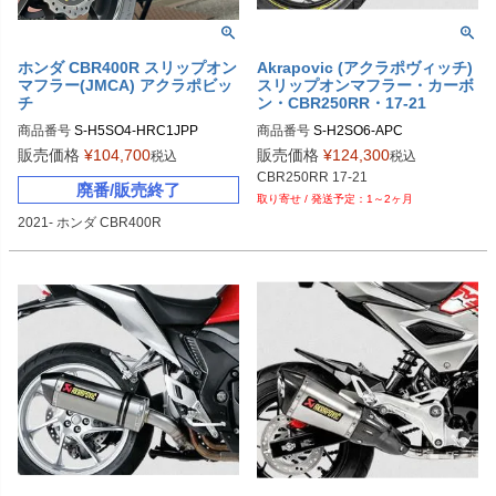
ホンダ CBR400R スリップオン
Akrapovic (アクラポヴィッチ)
マフラー(JMCA) アクラポビッ
スリップオンマフラー・カーボ
チ
ン・CBR250RR・17-21
商品番号
S-H5SO4-HRC1JPP

商品番号
9PL：S-H5SO4-HRC/1JPP
販売価格
¥
104,700
販売価格
¥
124,300
税込
税込
CBR250RR 17-21
廃番/販売終了
1～2ヶ月
2021- ホンダ CBR400R