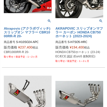
Akrapovic (アクラポヴィッチ)
AKRAPOVIC スリップオンマフ
スリップオン マフラー CBR10
ラー カーボン HONDA CB750
00RR-R 20-
ホーネット (2023-2024)
商品番号
S-H10SO24-APC
商品番号
S-H7SO5-HRC
販売価格
¥
237,400
販売価格
¥
194,400
税込
税込
CBR1000RR-R 20-
HONDA CB750ホーネット (23-24)
EC/ECE 認証 (Euro5 規制対応)
1～2ヶ月
1～2ヶ月