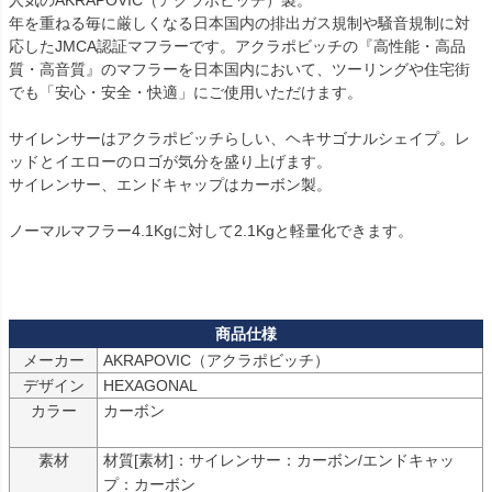
人気のAKRAPOVIC（アクラポビッチ）製。

年を重ねる毎に厳しくなる日本国内の排出ガス規制や騒音規制に対
応したJMCA認証マフラーです。アクラポビッチの『高性能・高品
質・高音質』のマフラーを日本国内において、ツーリングや住宅街
でも「安心・安全・快適」にご使用いただけます。

サイレンサーはアクラポビッチらしい、ヘキサゴナルシェイプ。レ
ッドとイエローのロゴが気分を盛り上げます。

サイレンサー、エンドキャップはカーボン製。

ノーマルマフラー4.1Kgに対して2.1Kgと軽量化できます。

メーカー
デザイン
HEXAGONAL
カラー
カーボン

素材
材質[素材]：サイレンサー：カーボン/エンドキャッ
プ：カーボン