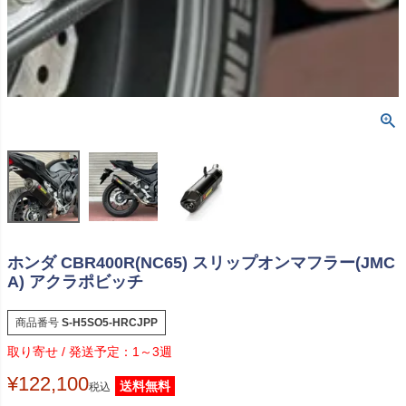
ホンダ CBR400R(NC65) スリップオンマフラー(JMC
A) アクラポビッチ
商品番号
S-H5SO5-HRCJPP
1～3週
¥
122,100
送料無料
税込