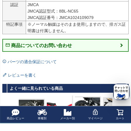
認証
JMCA

JMCA認証型式：8BL-NC65

JMCA認証番号：JMCA1024109079
特記事項
※ノーマル触媒はそのまま使用しますので、排ガス証
明書は付属しません。
商品についてのお問い合わせ
パーツの適合保証について
レビューを書く
よく一緒に見られている商品
商品レビュー
車種別
メーカー別
マイページ
カート
USヨシムラ R-7
Corbin フロント
CBR500R/CB50
Akrapovic (アク
7 スリップオン
シート CBR500
0F 13-15 R-77
ラポヴィッチ) ス