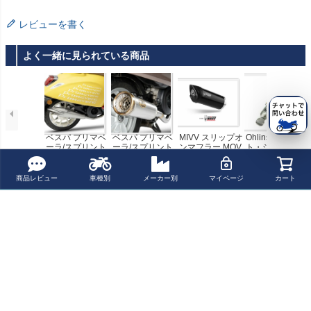
レビューを書く
よく一緒に見られている商品
ベスパ プリマベ
ベスパ プリマベ
MIVV スリップオ
Ohlins フロン
ーラ/スプリント
ーラ/スプリント
ンマフラー MOV
ト・ショック VE
125/150 ドルチ
125/150 RACIN
ER ブラックステ
SPA SPRINT 15
¥ 133,200(税込)
¥ 110,000(税込)
¥ 80,410(税込)
¥ 119,500(税込)
ェビータ RACIN
G SS フルエキゾ
ンレス VESPA プ
0
G SS フルエキゾ
ーストマフラー
リマベーラ125/1
商品レビュー
車種別
メーカー別
マイページ
カート
ーストマフラー
(ステンレス/ブロ
50 (2021-) / スプ
最近チェックした商品
(ステンレス) ZA
ンズエンドキャ
リント125/150
RD
ップ) ZARD
(2021-)
Akrapovic (アク
ラポヴィッチ) レ