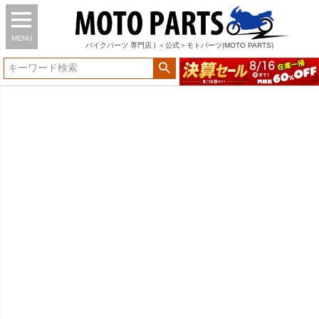
MENU
バイク
パーツ
専門店 | ＜公式＞モトパーツ(MOTO PARTS)