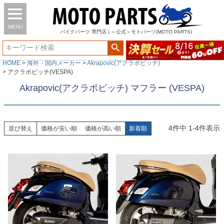
MENU
バイク
パーツ
専門店 | ＜公式＞モトパーツ(MOTO PARTS)
HOME
海外・国内メーカー
Akrapovic(アクラポビッチ)
アクラポビッチ(VESPA)
Akrapovic(アクラポビッチ) マフラー (VESPA)
4
件中
1
-
4
件表示
並び替え
価格が安い順
価格が高い順
新着順