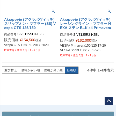
Akrapovic (アクラポヴィッチ)
Akrapovic (アクラポヴィッチ)
スリップオン・マフラー (SS) V
レーシングライン・マフラー H
espa GTS 125/150
EXA ステン BLK e4 Primavera
150／125 Sprint 150／125
商品番号
商品番号
販売価格
¥
154,500
税込
販売価格
¥
162,000
税込
Vespa GTS 125/150 2017-2020
VESPA Primavera150/125 17-20

VESPA Sprint 150/125 17-20
1～2ヶ月
1～2ヶ月
4
件中
1
-
4
件表示
並び替え
価格が安い順
価格が高い順
新着順
ペー
ジト