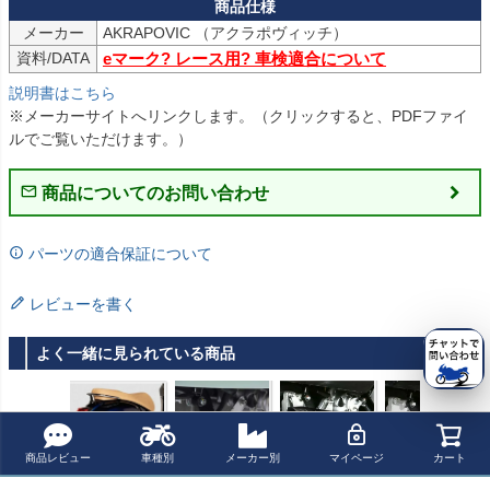
メーカー
資料/DATA
eマーク? レース用? 車検適合について
説明書はこちら
※メーカーサイトへリンクします。（クリックすると、PDFファイ
ルでご覧いただけます。）
商品についてのお問い合わせ
パーツの適合保証について
レビューを書く
よく一緒に見られている商品
商品レビュー
車種別
メーカー別
マイページ
カート
ベスパ GTS Sup
ベスパ GTS300
MIVV スリップオ
MIVV スリップオ