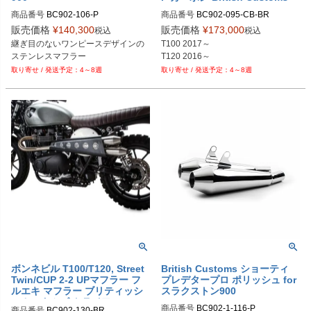
商品番号
BC902-106-P

商品番号
BC902-095-CB-BR
販売価格
¥
140,300
販売価格
¥
173,000
税込
税込
継ぎ目のないワンピースデザインの
T100 2017～

T120 2016～
4～8週
4～8週
ボンネビル T100/T120, Street
British Customs ショーティ
Twin/CUP 2-2 UPマフラー フ
プレデタープロ ポリッシュ for
ルエキ マフラー ブリティッシ
スラクストン900
ュカスタムズ トライアンフ
商品番号
BC902-1-116-P

商品番号
BC902-130-BR