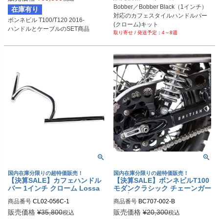
Bobber／Bobber Black（1インチ）
在庫有り
対応のカフェスタイルハンドルバー
ボンネビル T100/T120 2016-

(クローム)キット
ハンドルとケーブルのSET商品
4～8週
国内在庫分限りの超特価販売！
国内在庫分限りの超特価販売！
【決算SALE】カフェハンドル
【決算SALE】ボンネビルT100
バー 1インチ クローム Lossa
モダンクラシック チェーンガー
Engineering
ド ブラック British Customs
商品番号
CL02-056C-1

商品番号
BC707-002-B

（British Custom）
販売価格
¥
35,800
販売価格
¥
20,300
税込
税込
DRAG型番：1202-0110