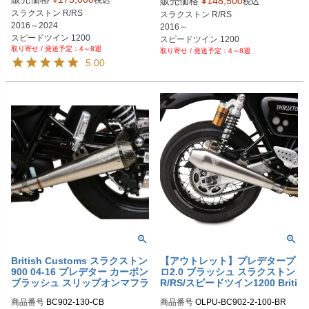
販売価格
¥
148,500
税込
スラクストン R/RS

スラクストン R/RS

2016～2024

2016～

スピードツイン 1200

スピードツイン 1200

4～8週
2019～2024
4～8週
2020～2024
5.00
British Customs スラクストン
【アウトレット】プレデタープ
900 04-16 プレデター カーボン
ロ2.0 ブラッシュ スラクストン
ブラッシュ スリップオンマフラ
R/RS/スピードツイン1200 Briti
ー
sh Customs
商品番号
BC902-130-CB

商品番号