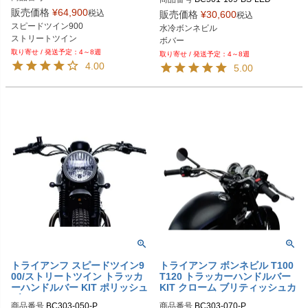
販売価格
¥
64,900
税込
販売価格
¥
30,600
税込
スピードツイン900

水冷ボンネビル

ストリートツイン
ボバー
4～8週
4～8週
4.00
5.00
トライアンフ スピードツイン9
トライアンフ ボンネビル T100
00/ストリートツイン トラッカ
T120 トラッカーハンドルバー
ーハンドルバー KIT ポリッシュ
KIT クローム ブリティッシュカ
ブリティッシュカスタム
スタム
商品番号
BC303-050-P
商品番号
BC303-070-P