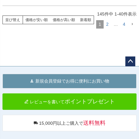
145
件中
1
-
40
件表示
並び替え
価格が安い順
価格が高い順
新着順
1
2
…
4
ペー
ジト
新規会員登録でお得に便利にお買い物
ップ
へ
ポイントプレゼント
レビューを書いて
送料無料
15,000円以上ご購入で