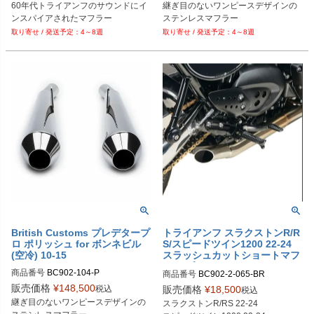
DRAG型番：1811-3363
60年代トライアンフのサウンドにイ
継ぎ目のないワンピースデザインの
4～8週
4～8週
British Customs プレデタープ
トライアンフ スラクストンR/R
ロ ポリッシュ for ボンネビル
S/スピードツイン1200 22-24
(空冷) 10-15
スラッシュカットショートマフ
ラー ブリティッシュカスタム
商品番号
BC902-104-P

商品番号
BC902-2-065-BR

旧型番：BC902-065-BR
販売価格
¥
148,500
税込
販売価格
¥
18,500
税込
継ぎ目のないワンピースデザインの
スラクストンR/RS 22-24
