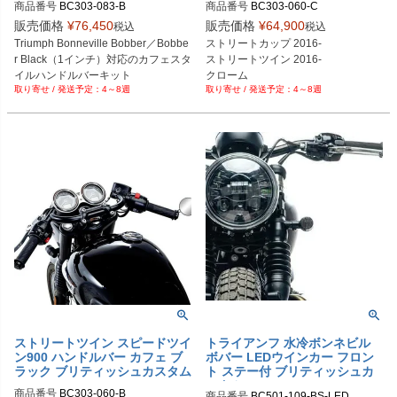
商品番号
BC303-083-B
商品番号
BC303-060-C
販売価格
¥
76,450
販売価格
¥
64,900
税込
税込
Triumph Bonneville Bobber／Bobbe
ストリートカップ 2016-

r Black（1インチ）対応のカフェスタ
ストリートツイン 2016-

イルハンドルバーキット
クローム
4～8週
4～8週
ストリートツイン スピードツイ
トライアンフ 水冷ボンネビル
ン900 ハンドルバー カフェ ブ
ボバー LEDウインカー フロン
ラック ブリティッシュカスタム
ト ステー付 ブリティッシュカ
スタム
商品番号
BC303-060-B
商品番号
BC501-109-BS-LED