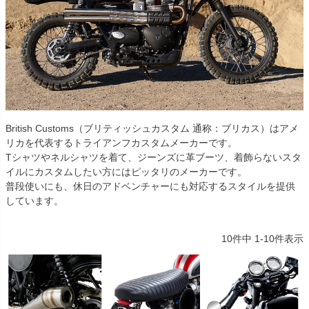
British Customs（ブリティッシュカスタム 通称：ブリカス）はアメ
リカを代表するトライアンフカスタムメーカーです。
Tシャツやネルシャツを着て、ジーンズに革ブーツ、着飾らないスタ
イルにカスタムしたい方にはピッタリのメーカーです。
普段使いにも、休日のアドベンチャーにも対応するスタイルを提供
しています。
10
件中
1
-
10
件表示