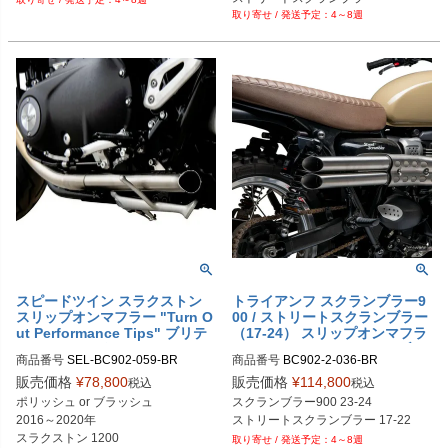
4～8週
スピードツイン スラクストン
トライアンフ スクランブラー9
スリップオンマフラー "Turn O
00 / ストリートスクランブラー
ut Performance Tips" ブリテ
（17-24） スリップオンマフラ
ィッシュカスタム
ー "Shotgun Slash Cut" ブリ
商品番号
SEL-BC902-059-BR

商品番号
BC902-2-036-BR

ティッシュカスタム
ポリッシュ：BC902-059-P

旧型番：BC902-036-BR
販売価格
¥
78,800
販売価格
¥
114,800
税込
税込
ブラッシュ：BC902-059-BR
ポリッシュ or ブラッシュ

スクランブラー900 23-24

2016～2020年

ストリートスクランブラー 17-22
スラクストン 1200

4～8週