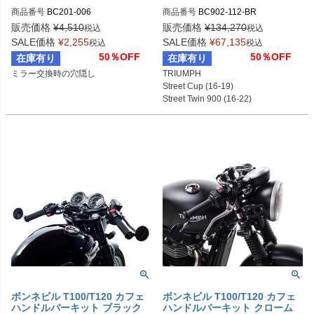
ャップ ブラック ボンネビル ア
タープロ ブラッシュ for ストリ
商品番号
BC201-006

商品番号
BC902-112-BR

メリカ等
ートツイン/カップ
販売価格
¥
4,510
販売価格
¥
134,270
税込
税込
D型番：0641-0232
SALE価格
¥
2,255
SALE価格
¥
67,135
税込
税込
50％OFF
50％OFF
在庫有り
在庫有り
ミラー交換時の穴隠し
TRIUMPH

Street Cup (16-19)

Street Twin 900 (16-22)

継ぎ目のないワンピースデザインの
ステンレスマフラー

ショートデザイン
ボンネビル T100/T120 カフェ
ボンネビル T100/T120 カフェ
ハンドルバーキット ブラック
ハンドルバーキット クローム