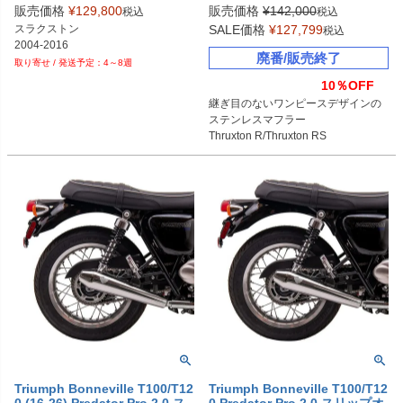
BC902-130-CB-BR：ブラッシュ
販売価格
¥
129,800
販売価格
¥
142,000
税込
税込
スラクストン

SALE価格
¥
127,799
税込
2004-2016
廃番/販売終了
4～8週
10％OFF
継ぎ目のないワンピースデザインの
ステンレスマフラー

Thruxton R/Thruxton RS

Triumph Bonneville T100/T12
Triumph Bonneville T100/T12