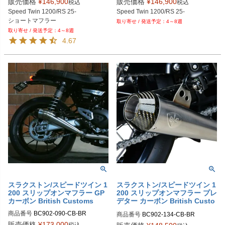
販売価格
¥
146,900
販売価格
¥
146,900
税込
税込
Speed Twin 1200/RS 25-

Speed Twin 1200/RS 25-
ショートマフラー
4～8週
4～8週
4.67
スラクストン/スピードツイン 1
スラクストン/スピードツイン 1
200 スリップオンマフラー GP
200 スリップオンマフラー プレ
カーボン British Customs
デター カーボン British Custo
ms
商品番号
BC902-090-CB-BR
商品番号
BC902-134-CB-BR
販売価格
¥
173,000
税込