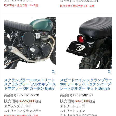
4～8週
4～8週
スクランブラー900/ストリート
スピードツイン/スクランブラー
スクランブラー フルエキゾース
900 テールライト＆ナンバープ
トマフラー GP カーボン Britis
レートホルダー キット British
h Customs
Customs
商品番号
BC902-172-CB
商品番号
BC502-020-B
販売価格
¥
226,000
販売価格
¥
47,300
税込
税込
スクランブラー900

ストリートカップ

ストリートスクランブラー
ストリートツイン

ストリートスクランブラー
4～8週