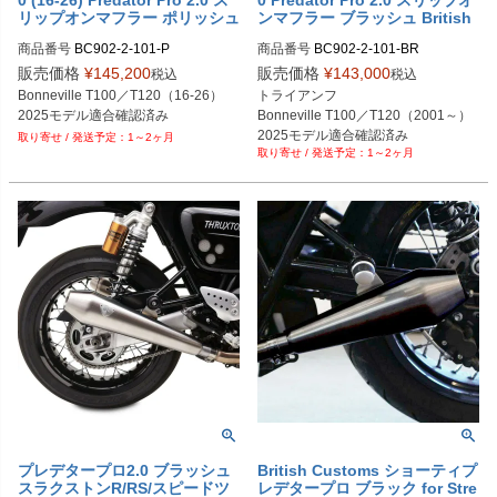
0 (16-26) Predator Pro 2.0 ス
0 Predator Pro 2.0 スリップオ
リップオンマフラー ポリッシュ
ンマフラー ブラッシュ British
British Customs
Customs
商品番号
BC902-2-101-P

商品番号
BC902-2-101-BR

販売価格
¥
145,200
販売価格
¥
143,000
税込
税込
Bonneville T100／T120（16-26）

トライアンフ

2025モデル適合確認済み
Bonneville T100／T120（2001～）

2025モデル適合確認済み
1～2ヶ月
1～2ヶ月
プレデタープロ2.0 ブラッシュ
British Customs ショーティプ
スラクストンR/RS/スピードツ
レデタープロ ブラック for Stre