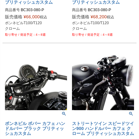
ブリティッシュカスタム
ブリティッシュカスタム
商品番号
BC303-080-P
商品番号
BC303-080-P
販売価格
¥
66,000
販売価格
¥
68,200
税込
税込
ボンネビルT100/T120

ボンネビルT100/T120

クローム
クローム
4～8週
4～8週
ボンネビル ボバー カフェ ハン
ストリートツイン スピードツイ
ドルバー ブラック ブリティッ
ン900 ハンドルバー カフェ ク
シュカスタム
ローム ブリティッシュカスタム