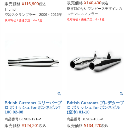
販売価格
¥
140,400
税込
販売価格
¥
116,900
税込
DRAG型番：1811-3320
継ぎ目のないワンピースデザインの
Triumph

4～8週
4～8週
British Customs スリーパープ
British Customs プレデタープ
ロ ポリッシュ for ボンネビルT
ロ ポリッシュ for ボンネビル
100 02-08
(空冷) 01-10
商品番号
BC902-121-P

商品番号
BC902-103-P

販売価格
¥
124,201
販売価格
¥
134,270
税込
税込