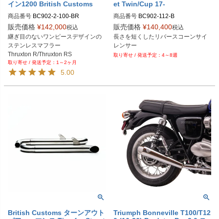
イン1200 British Customs
et Twin/Cup 17-
商品番号
BC902-2-100-BR

商品番号
BC902-112-B

販売価格
¥
142,000
販売価格
¥
140,400
税込
税込
D型番：1811-3597
継ぎ目のないワンピースデザインの
長さを短くしたリバースコーンサイ
ステンレスマフラー

レンサー
Thruxton R/Thruxton RS

4～8週
1～2ヶ月
5.00
British Customs ターンアウト
Triumph Bonneville T100/T12