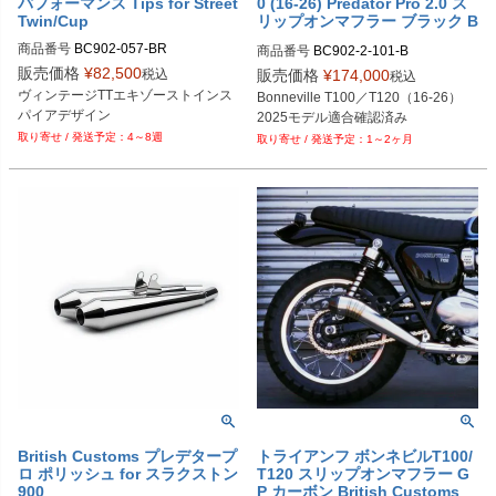
パフォーマンス Tips for Street
0 (16-26) Predator Pro 2.0 ス
Twin/Cup
リップオンマフラー ブラック B
ritish Customs
商品番号
BC902-057-BR

商品番号
BC902-2-101-B

BC902.2.101-B
販売価格
¥
82,500
税込
販売価格
¥
174,000
税込
ヴィンテージTTエキゾーストインス
Bonneville T100／T120（16-26）

パイアデザイン
2025モデル適合確認済み
4～8週
1～2ヶ月
British Customs プレデタープ
トライアンフ ボンネビルT100/
ロ ポリッシュ for スラクストン
T120 スリップオンマフラー G
900
P カーボン British Customs