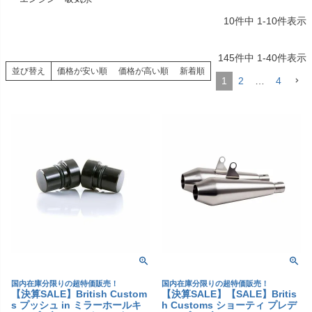
10
件中
1
-
10
件表示
145
件中
1
-
40
件表示
並び替え
価格が安い順
価格が高い順
新着順
1
2
…
4
国内在庫分限りの超特価販売！
国内在庫分限りの超特価販売！
【決算SALE】British Custom
【決算SALE】【SALE】Britis
s プッシュ in ミラーホールキ
h Customs ショーティ プレデ