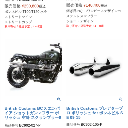
旧型番：BC902-116-P

販売価格
¥
140,400
税込
販売価格
¥
259,800
税込
継ぎ目のないワンピースデザインの
ボンネビル T100/T120 水冷

ステンレスマフラー

ストリートツイン

ストリートカップ
4～8週
4～8週
British Customs BC X エンパ
British Customs プレデタープ
イア ショットガンマフラー ポ
ロ ポリッシュ for ボンネビル S
リッシュ 空冷 スクランブラー9
E 09-15
00 06-15
商品番号
BC902-105-P

商品番号
BC902-027-P
