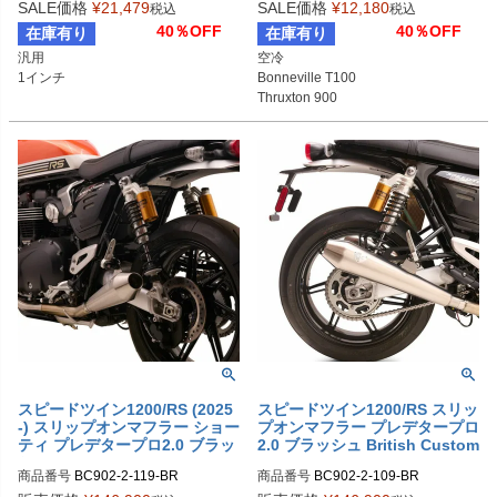
SALE価格
¥
21,479
SALE価格
¥
12,180
税込
税込
40％OFF
40％OFF
在庫有り
在庫有り
汎用

空冷

1インチ
Bonneville T100

Thruxton 900

Scrambler 900
スピードツイン1200/RS (2025
スピードツイン1200/RS スリッ
-) スリップオンマフラー ショー
プオンマフラー プレデタープロ
ティ プレデタープロ2.0 ブラッ
2.0 ブラッシュ British Custom
シュ British Customs
s
商品番号
BC902-2-119-BR

商品番号
BC902-2-109-BR

BC902.2.119-BR
BC902.2.109-BR