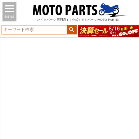
MENU
バイク
パーツ
専門店 | ＜公式＞モトパーツ(MOTO PARTS)