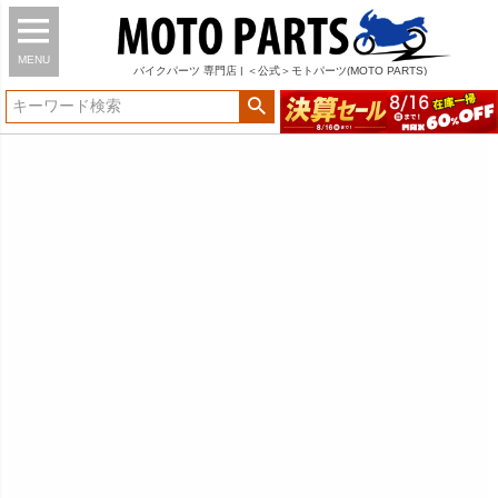
MENU
バイク
パーツ
専門店 | ＜公式＞モトパーツ(MOTO PARTS)