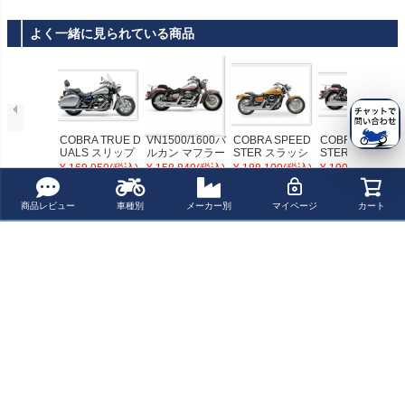
よく一緒に見られている商品
COBRA TRUE D
VN1500/1600バ
COBRA SPEED
COBRA SPEED
UALS スリップ
ルカン マフラー
STER スラッシ
STER ロング フ
オン・マフラー
クローム COBR
ュダウン フルエ
ルエキゾース
¥ 169,950(税込)
¥ 158,840(税込)
¥ 188,100(税込)
¥ 190,740(税込)
スラッシュダウ
A
キゾースト・マ
ト・マフラー VN
ン VN1500 Nom
フラー VN1500/
1500/1600 バル
ad
1600 バルカン
カン
商品レビュー
車種別
メーカー別
マイページ
カート
最近チェックした商品
COBRA TRUE D
UALS スリップ
オン・マフラー
VN1500/1600 バ
ルカン ノマド