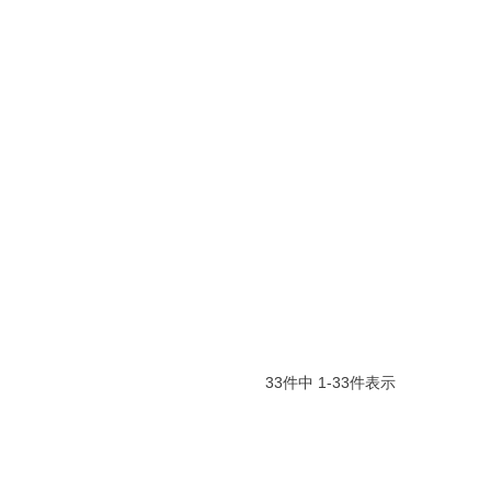
33
件中
1
-
33
件表示