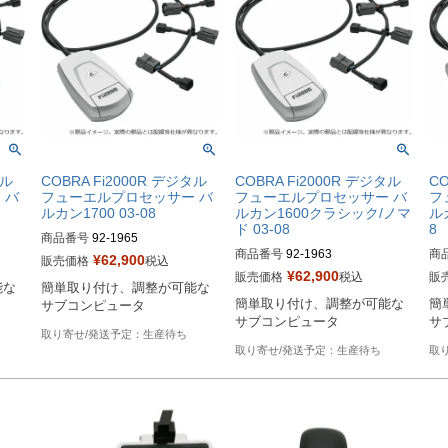
タル
COBRA Fi2000R デジタル
COBRA Fi2000R デジタル
CO
 バ
フューエルプロセッサー バ
フューエルプロセッサー バ
フ
ルカン1700 03-08
ルカン1600クラシック/ノマ
ル
ド 03-08
8
商品番号
92-1965
商品番号
92-1963
商
¥
62,900
販売価格
税込
¥
62,900
販売価格
税込
販
能な
簡単取り付け、調整が可能な
簡単取り付け、調整が可能な
簡
サブコンピュータ
サブコンピュータ
サ
生産待ち
生産待ち