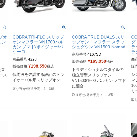
ップオ
COBRA TRI-FLO スリップ
COBRA TRUE DUALS スリ
CO
エン
オンマフラー VN1700バル
ップオン・マフラー スラッ
グ
カン ノマド/ボイジャー/バ
シュダウン VN1500 Nomad
ラ
ケーロ
ラ
商品番号
4167SD

商品番号
4228

商
旧型番：080752

¥
169,950
販売価格
税込
旧型
¥
198,550
販売価格
税込
販
た直
トラディショナルスタイルの
Biker's型番：087778

メーカー型番：4167SD
低周波を強調する設計のトラ
シ
ース
独立管型スリップオン

Drag型番：1811-3057
メ
イオーバル形スリップオン
マ
VN1500/1600 バルカン ノマド
1
に適合
1～3週
リ
1～3週