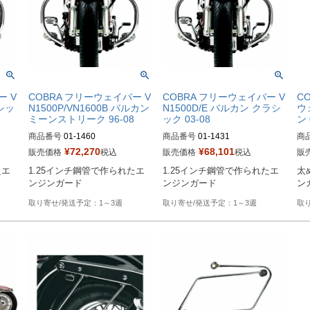
ー V
COBRA フリーウェイバー V
COBRA フリーウェイバー V
C
ラシッ
N1500P/VN1600B バルカン
N1500D/E バルカン クラシ
ウ
ミーンストリーク 96-08
ック 03-08
ン 
商品番号
01-1460

商品番号
01-1431

商
¥
72,270
¥
68,101
販売価格
税込
販売価格
税込
販
Biker's型番：081460

Biker's型番：088128

Bi
たエ
1.25インチ鋼管で作られたエ
1.25インチ鋼管で作られたエ
太
Drag型番：BLV11460
Drag型番：BLV11431
Dr
ンジンガード
ンジンガード
ン
1～3週
1～3週