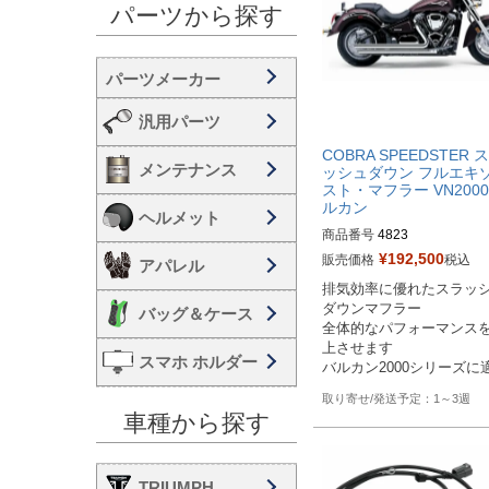
パーツから探す
汎用パーツ
COBRA SPEEDSTER 
メンテナンス
ッシュダウン フルエキ
スト・マフラー VN2000
ルカン
ヘルメット
商品番号
4823

旧型番：080730

¥
192,500
販売価格
税込
アパレル
排気効率に優れたスラッ
メーカー型番：4823
ダウンマフラー

バッグ＆ケース
全体的なパフォーマンス
上させます

スマホ ホルダー
バルカン2000シリーズに
1～3週
車種から探す
TRIUMPH