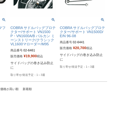
 マフ
COBRA サドルバッグプロテ
COBRA サドルバッグプロテ
クター/サポート VN1500
クター/サポート VN1500D/
P・VN1600A/B バルカン ミ
E/N 96-08
ーンストリーク/クラシック
商品番号
02-6441

VL1600マローダー/M95
¥
20,700
販売価格
税込
商品番号
02-6461

DragSpecialities型番：3501-03
サイドバッグの巻き込み防止
¥
19,900
80
販売価格
税込
DragSpecialities型番：BLV2646
サイドバッグの巻き込み防止
1
1～3週
に
1～3週
価格が高い順
新着順