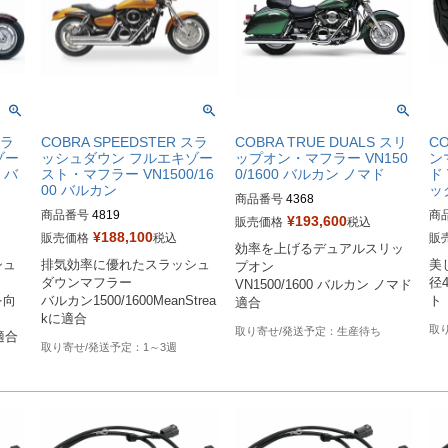
スラ
COBRA SPEEDSTER スラ
COBRA TRUE DUALS スリ
C
ゾー
ッシュダウン フルエキゾー
ップオン・マフラー VN150
ン
 バ
スト・マフラー VN1500/16
0/1600 バルカン ノマド
ド
00 バルカン
ッ
商品番号
4368

商品番号
4819

商
旧型番：080287

¥
193,600
販売価格
税込
旧型番：080727

¥
188,100
販売価格
税込
販
効率を上げるデュアルスリッ
Bik
メーカー型番：4368
シュ
排気効率に優れたスラッシュ
美
プオン

メーカー型番：4819
Dr
ダウンマフラー

径
VN1500/1600 バルカン ノマド
を向
バルカン1500/1600MeanStrea
ト
適合
kに適合
生産待ち
適合
1～3週