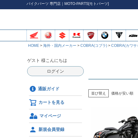
バイク
パーツ
専門店｜MOTO-PARTS[モトパーツ]
HOME
海外・国内メーカー
COBRA(コブラ)
COBRA(カワサ
ゲスト 様こんにちは
ログイン
通販ガイド
並び替え
価格が安い順
カートを見る
マイページ
新規会員登録