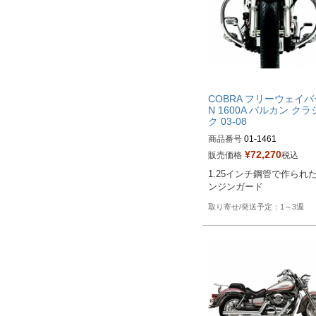
COBRA フリーウェイバ
N 1600A バルカン ク
ク 03-08
商品番号
01-1461

¥
72,270
販売価格
税込
Biker's型番：081837

1.25インチ鋼管で作られ
Drag型番：BLV11461
ンジンガード
1～3週