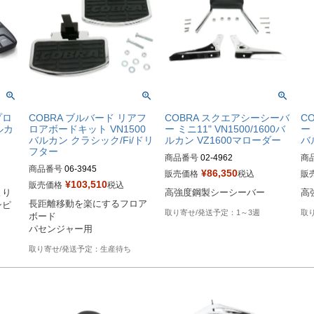
プロ
COBRA ブルバード リアフ
COBRA スクエアシーシーバ
C
ルカ
ロアボードキット VN1500
ー ミニ11" VN1500/1600バ
ー
バルカン クラシック/Fi/ドリ
ルカン VZ1600マローダー
バ
フター
商品番号
02-4962

商
商品番号
06-3945

¥
86,350
販売価格
税込
販
Drag型番：BLV24962
Dr
¥
103,510
販売価格
税込
より
高強度鋼製シーシーバー
高
Biker's型番：083940
長距離移動を楽にするフロア
ンピ
1～3週
ボード

パセンジャー用
生産待ち