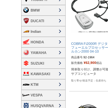
BMW
DUCATI
Indian
HONDA
COBRA Fi2000R デジ
フューエルプロセッサー
ルカン2000 04-10
YAMAHA
商品番号
92-1964

1020-3371
¥
62,900
販売価格
税込
SUZUKI
簡単取り付け、調整が可
KAWASAKI
サブコンピュータ
生産待ち
KTM
VESPA
HUSQVARNA