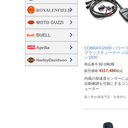
MOTO GUZZI
BUELL
Aprilia
COBRA Fi2000 パワー
ブラックチューナー バ
ン1600
HarleyDavidson
商品番号
92-1963B
¥
117,480
販売価格
税込
内蔵の加速度センサーに
自動燃調を可能にするコ
ューター
生産待ち