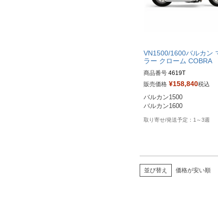
VN1500/1600バルカン
ラー クローム COBRA
商品番号
4619T

¥
158,840
販売価格
税込
メーカー型番：4619T

バルカン1500

Biker's型番：080433

バルカン1600
Drag型番：1810-2336
1～3週
並び替え
価格が安い順