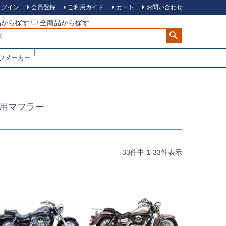
ログイン
会員登録
ご利用ガイド
カート
お問い合わせ
品から探す
全商品から探す
ツメーカー
00用マフラー
33
件中
1
-
33
件表示