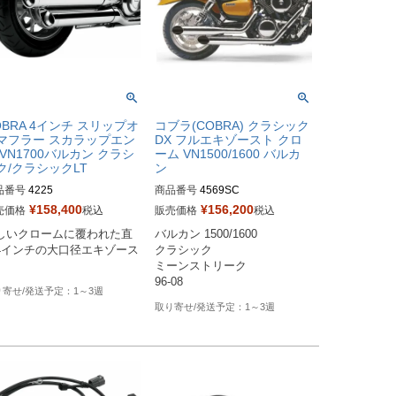
OBRA 4インチ スリップオ
コブラ(COBRA) クラシック
マフラー スカラップエン
DX フルエキゾースト クロ
 VN1700バルカン クラシ
ーム VN1500/1600 バルカ
ク/クラシックLT
ン
品番号
4225

商品番号
4569SC
¥
158,400
¥
156,200
売価格
税込
販売価格
税込
er's型番：082479  

しいクロームに覆われた直
バルカン 1500/1600

ag型番：1811-2230
4インチの大口径エキゾース
クラシック

ミーンストリーク

96-08
1～3週
1～3週