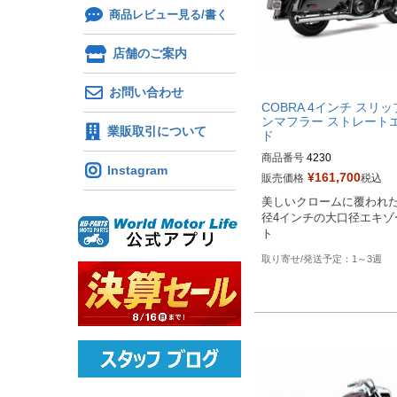
商品レビュー見る/書く
店舗のご案内
お問い合わせ
COBRA 4インチ スリ
ンマフラー ストレート
業販取引について
ド
商品番号
4230

Instagram
¥
161,700
販売価格
税込
Biker's型番：087779

美しいクロームに覆われ
Drag型番：1811-3058
径4インチの大口径エキゾ
ト
1～3週