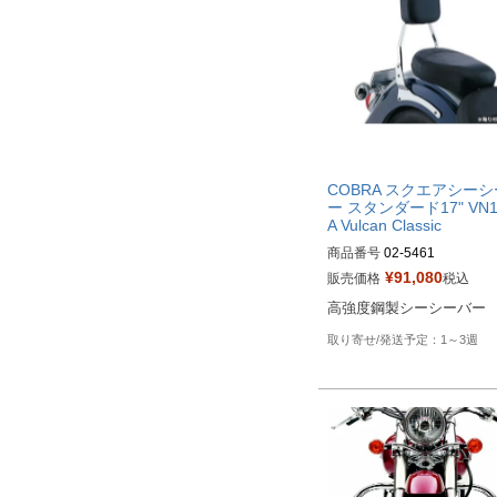
COBRA スクエアシー
ー スタンダード17" VN1
A Vulcan Classic
商品番号
02-5461

¥
91,080
販売価格
税込
Drag型番：BLV25461
高強度鋼製シーシーバー
1～3週