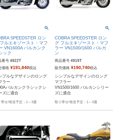
BRA SPEEDSTER ロン
COBRA SPEEDSTER ロン
 フルエキゾースト・マフ
グ フルエキゾースト・マフ
ー VN1600A バルカンク
ラー VN1500/1600 バルカ
シック
ン
品番号
4922T

商品番号
4919T

番：080437

旧型番：080436

¥
191,840
¥
190,740
売価格
税込
販売価格
税込
ンプルなデザインのロング
シンプルなデザインのロング
ーカー型番：4922T
メーカー型番：4919T
フラー

マフラー

600Aバルカンクラシックシ
VN1500/1600 バルカンシリー
ーズに適合
ズに適合
1～3週
1～3週