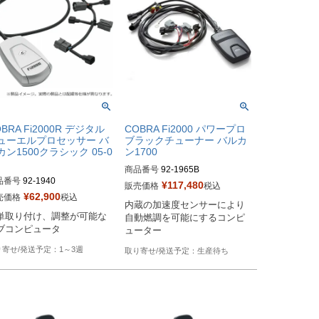
BRA Fi2000R デジタル
COBRA Fi2000 パワープロ
ューエルプロセッサー バ
ブラックチューナー バルカ
カン1500クラシック 05-0
ン1700
商品番号
92-1965B
品番号
92-1940
¥
117,480
販売価格
税込
¥
62,900
売価格
税込
内蔵の加速度センサーにより
単取り付け、調整が可能な
自動燃調を可能にするコンピ
ブコンピュータ
ューター
1～3週
生産待ち