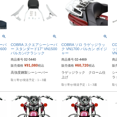
シーバ
COBRA スクエアシーシーバ
COBRA ソロ ラゲッジラッ
C
600
ー スタンダード17" VN1500
ク VN1700 バルカン ボイジ
ッ
バルカン/クラシック
ャー
V
商品番号
02-5440

商品番号
02-4469

商
¥
91,080
¥
60,720
販売価格
税込
販売価格
税込
販
Drag型番：BLV25440
Drag型番：1510-0186
Dr
高強度鋼製シーシーバー
ラゲッジラック　クローム仕
シ
上げ
ラ
1～3週
1～3週