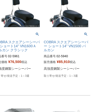
OBRA スクエアシーシーバ
COBRA スクエアシーシーバ
 ショート14" VN1600Ａ
ー ショート14" VN1500 バ
ルカン クラシック
ルカン
品番号
02-5961

商品番号
02-5940

¥
76,500
¥
85,910
売価格
税込
販売価格
税込
ag型番：BLV25961
Drag型番：BLV25940
強度鋼製シーシーバー
高強度鋼製シーシーバー
1～3週
1～3週