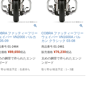
OBRA ファッティーフリー
COBRA ファッティーフリー
ェイバー VN2000 バルカ
ウェイバー VN1600A バル
05-09
カン クラシック 03-08
品番号
01-2464

商品番号
01-2461

¥
89,650
¥
76,230
売価格
税込
販売価格
税込
ker's型番：080824

Biker's型番：087815

めの鋼管で作られたエンジ
太めの鋼管で作られたエンジ
ag型番：0505-0293
Drag型番：0505-0018
ガード
ンガード
生産待ち
1～3週