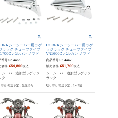
OBRA シーシーバー用ラゲ
COBRA シーシーバー用ラゲ
ジラック チューブタイプ
ッジラック チューブタイプ
N1700C バルカン ノマド
VN1600D バルカン ノマド
品番号
02-4466

商品番号
02-4442

¥
54,890
¥
51,700
売価格
税込
販売価格
税込
ag型番：1510-0129
Drag型番：1510-0038
ーシーバー追加型ラゲッジ
シーシーバー追加型ラゲッジ
ック
ラック
生産待ち
1～3週