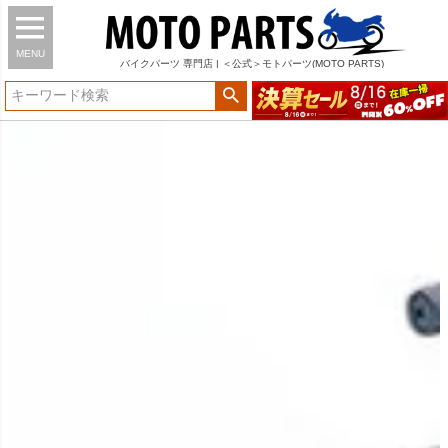
MENU
バイク
パーツ
専門店 | ＜公式＞モトパーツ(MOTO PARTS)