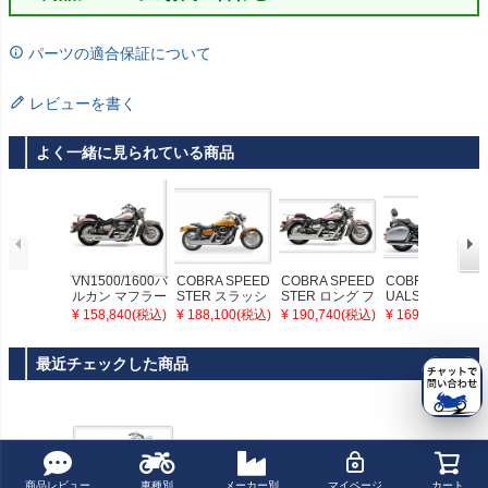
パーツの適合保証について
レビューを書く
よく一緒に見られている商品
VN1500/1600バ
COBRA SPEED
COBRA SPEED
COBRA TRUE D
ルカン マフラー
STER スラッシ
STER ロング フ
UALS スリップ
クローム COBR
ュダウン フルエ
ルエキゾース
オン・マフラー
¥ 158,840(税込)
¥ 188,100(税込)
¥ 190,740(税込)
¥ 169,950(税込)
A
キゾースト・マ
ト・マフラー VN
スラッシュダウ
フラー VN1500/
1500/1600 バル
ン VN1500 Nom
1600 バルカン
カン
ad
最近チェックした商品
商品レビュー
車種別
メーカー別
マイページ
カート