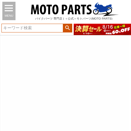
MENU
バイク
パーツ
専門店 | ＜公式＞モトパーツ(MOTO PARTS)