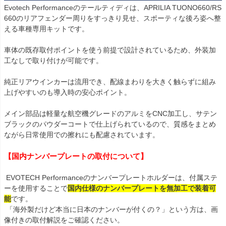
Evotech Performanceのテールティディは、APRILIA TUONO660/RS
660のリアフェンダー周りをすっきり見せ、スポーティな後ろ姿へ整
える車種専用キットです。

車体の既存取付ポイントを使う前提で設計されているため、外装加
工なしで取り付けが可能です。

純正リアウインカーは流用でき、配線まわりを大きく触らずに組み
上げやすいのも導入時の安心ポイント。

メイン部品は軽量な航空機グレードのアルミをCNC加工し、サテン
ブラックのパウダーコートで仕上げられているので、質感をまとめ
ながら日常使用での擦れにも配慮されています。

【国内ナンバープレートの取付について】
 EVOTECH Performanceのナンバープレートホルダーは、付属ステ
ーを使用することで
国内仕様のナンバープレートを無加工で装着可
能
です。

 「海外製だけど本当に日本のナンバーが付くの？」という方は、画
像付きの取付解説をご確認ください。
