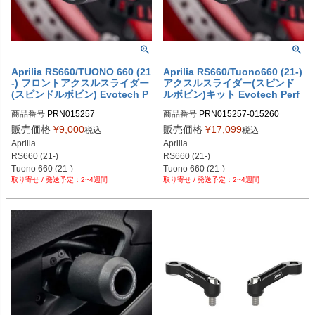
Aprilia RS660/TUONO 660 (21
Aprilia RS660/Tuono660 (21-)
-) フロントアクスルスライダー
アクスルスライダー(スピンド
(スピンドルボビン) Evotech P
ルボビン)キット Evotech Perf
erformance
ormance
商品番号
PRN015257

商品番号
PRN015257-015260

PRN015257-01

PRN015257-015260-01

販売価格
¥
9,000
販売価格
¥
17,099
税込
税込
PRN015257-02

PRN015257-015260-02

Aprilia

Aprilia

PRN015257-03

PRN015257-015260-03

RS660 (21-)

RS660 (21-)

PRN015257-04
PRN015257-015260-04
Tuono 660 (21-)
Tuono 660 (21-)

2~4週間
2~4週間
フロント + リアのセット。