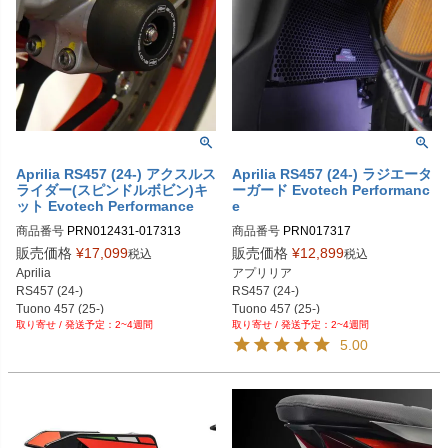
Aprilia RS457 (24-) アクスルス
Aprilia RS457 (24-) ラジエータ
ライダー(スピンドルボビン)キ
ーガード Evotech Performanc
ット Evotech Performance
e
商品番号
PRN012431-017313

商品番号
PRN017317

PRN012431-017313-01

PRN017317-01

販売価格
¥
17,099
販売価格
¥
12,899
税込
税込
PRN012431-017313-04
PRN017317-02
Aprilia

アプリリア

RS457 (24-)

RS457 (24-)

Tuono 457 (25-)

Tuono 457 (25-)
2~4週間
2~4週間
フロント + リアのセット。
5.00