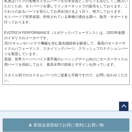
私達はバイクの各種カスタムパーツを日本全国どこからでも安心してご購入い
PRN017737-017742-017743-20

ただくため、モトパーツを通してインターネットでの販売をしております。こ
PRN017737-017742-017743-21

だわりのあるパーツを安心してお求め頂けるよう日々、努力しております。

PRN017737-017742-017743-22

モトパーツで世界各国、所有されている車種の適合を調べ、販売・サポートを
PRN017737-017742-017743-23

行っております。

PRN017737-017742-017743-24

PRN017737-017742-017743-25

EVOTECH PERFORMANCE（エボテックパフォーマンス）は、2003年創業
PRN017737-017742-017743-26

のイギリスのメーカーです。

PRN017737-017742-017743-27

3Dスキャンやハイテク機械を含む最先端技術を駆使して、最高のモーターサ
PRN017737-017742-017743-28

イクルパフォーマンス、スタイリングパーツ、クラッシュプロテクションパー
PRN017737-017742-017743-29

ツを製造しています。

PRN017737-017742-017743-30

英国、世界スーパーバイク選手権のレーシングチーム向けにモーターサイクル
PRN017737-017742-017743-31

用パーツを供給しており、最高水準の技術とデザインを誇っています。

PRN017737-017742-017743-32

PRN017737-017742-017743-33

スタイル別でのカスタムパーツのご提案も可能ですので、お問い合わせくださ
PRN017737-017742-017743-34

い。
PRN017737-017742-017743-35

PRN017737-017742-017743-36

PRN017737-017742-017743-37

PRN017737-017742-017743-38

PRN017737-017742-017743-39

PRN017737-017742-017743-40

ペー
PRN017737-017742-017743-41

PRN017737-017742-017743-42

ジト
新規会員登録でお得に便利にお買い物
PRN017737-017742-017743-43

ップ
PRN017737-017742-017743-44
