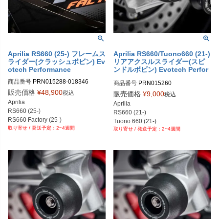
Aprilia RS660 (25-) フレームス
Aprilia RS660/Tuono660 (21-)
ライダー(クラッシュボビン) Ev
リアアクスルスライダー(スピ
otech Performance
ンドルボビン) Evotech Perfor
mance
商品番号
PRN015288-018346

商品番号
PRN015260

PRN015288-018346-01

PRN015260-01

販売価格
¥
48,900
税込
販売価格
¥
9,000
税込
PRN015288-018346-02
PRN015260-02

Aprilia

Aprilia

PRN015260-03

RS660 (25-)

RS660 (21-)

PRN015260-04

RS660 Factory (25-)
Tuono 660 (21-)
PRN015260-05
2~4週間
2~4週間