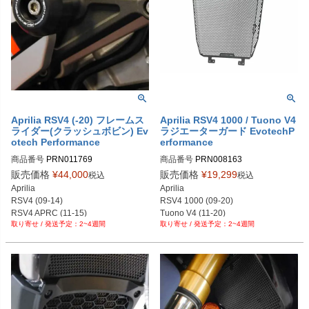
Aprilia RSV4 (-20) フレームス
Aprilia RSV4 1000 / Tuono V4
ライダー(クラッシュボビン) Ev
ラジエーターガード EvotechP
otech Performance
erformance
商品番号
PRN011769

商品番号
PRN008163

PRN011769-01

PRN008163-01

販売価格
¥
44,000
販売価格
¥
19,299
税込
税込
PRN011769-02

PRN008163-02

Aprilia

Aprilia

PRN011769-03

PRN008163-03

RSV4 (09-14)

RSV4 1000 (09-20)

PRN011769-04

PRN008163-04

RSV4 APRC (11-15)

Tuono V4 (11-20)
PRN011769-05

PRN008163-05

2~4週間
2~4週間
RSV4 Factory (09-14/19-20)

PRN011769-06
PRN008163-06

RSV4 RF (15-20)

PRN008163-07

RSV4 RR (15-20)
PRN008163-08

PRN008163-09

PRN008163-10

PRN008163-11