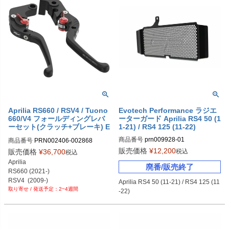
Aprilia RS660 / RSV4 / Tuono
Evotech Performance ラジエ
660/V4 フォールディングレバ
ーターガード Aprilia RS4 50 (1
ーセット(クラッチ+ブレーキ) E
1-21) / RS4 125 (11-22)
votech Performance
商品番号
prn009928-01
商品番号
PRN002406-002868

PRN002406-002868-01

販売価格
¥
12,200
税込
販売価格
¥
36,700
税込
PRN002406-002868-02

Aprilia

廃番/販売終了
PRN002406-002868-03

RS660 (2021-)

PRN002406-002868-04

RSV4  (2009-)

Aprilia RS4 50 (11-21) / RS4 125 (11
PRN002406-002868-05

2~4週間
Tuono 660  (2021-)

-22)
PRN002406-002868-06

Tuono V4  (2021-2024)
PRN002406-002868-07

PRN002406-002868-08

PRN002406-002868-09
