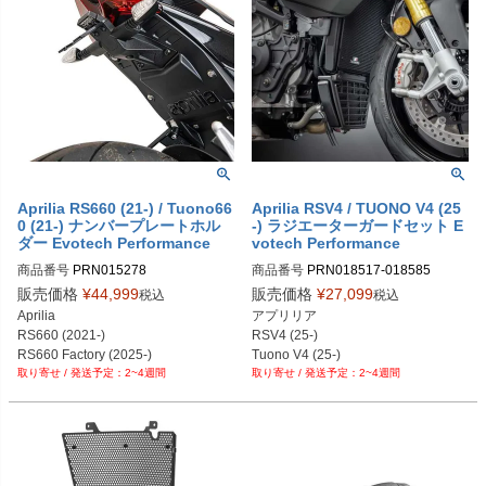
Aprilia RS660 (21-) / Tuono66
Aprilia RSV4 / TUONO V4 (25
0 (21-) ナンバープレートホル
-) ラジエーターガードセット E
ダー Evotech Performance
votech Performance
商品番号
PRN015278

商品番号
PRN018517-018585

PRN015278-01

PRN018517-018585-01

販売価格
¥
44,999
販売価格
¥
27,099
税込
税込
PRN015278-02

PRN018517-018585-02

Aprilia

アプリリア

PRN015278-03

PRN018517-018585-03

RS660 (2021-)

RSV4 (25-)

PRN015278-04

PRN018517-018585-04
RS660 Factory (2025-)

Tuono V4 (25-)
PRN015278-05
2~4週間
2~4週間
Tuono 660 (2021-)

Tuono 660 Factory (2022-)