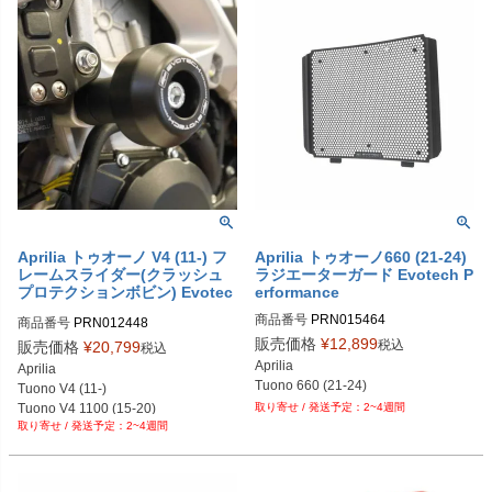
PRN002407-002867-09

PRN002407-002867-10

PRN002407-002867-11

PRN002407-002867-12

PRN002407-002867-15

PRN002407-002867-16

PRN002407-002867-17

PRN002407-002867-18

PRN002407-002867-19
Aprilia トゥオーノ V4 (11-) フ
Aprilia トゥオーノ660 (21-24)
レームスライダー(クラッシュ
ラジエーターガード Evotech P
プロテクションボビン) Evotec
erformance
h Performance
商品番号
PRN015464

商品番号
PRN012448

PRN015464-01
PRN012448-01

販売価格
¥
12,899
税込
販売価格
¥
20,799
税込
PRN012448-02

Aprilia

Aprilia

PRN012448-03

Tuono 660 (21-24)
Tuono V4 (11-)

PRN012448-04

Tuono V4 1100 (15-20)
2~4週間
PRN012448-05

2~4週間
PRN012448-06

PRN012448-07

PRN012448-08
