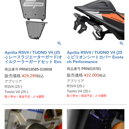
Aprilia RSV4 / TUONO V4 (25
Aprilia RSV4 / TUONO V4 (25
-) レースラジエーターガード/オ
-) ピリオンシートカバー Evote
イルクーラーガードセット Evo
ch Performance
tech Performance
商品番号
PRN019781

商品番号
PRN018585-018608

PRN019781-01

PRN018585-018608-01

販売価格
¥
22,000
税込
販売価格
¥
29,299
税込
PRN019781-02

PRN018585-018608-02

アプリリア

アプリリア

PRN019781-03

PRN018585-018608-03

RSV4 (25-)

RSV4 (25-)

PRN019781-04
PRN018585-018608-04
Tuono V4 (25-)
Tuono V4 (25-)
2~4週間
2~4週間