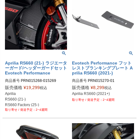
PRN007489-11

PRN007489-12

PRN007489-13

PRN007489-14

PRN007489-15

PRN007489-16
Aprilia RS660 (21-) ラジエータ
Evotech Performance フット
ーガード/ヘッダーガードセット
レストブランキングプレート A
Evotech Performance
prilia RS660 (2021-)
商品番号
PRN015268-015269

商品番号
PRN015270-01
PRN015268-015269-01

販売価格
¥
19,299
販売価格
¥
8,299
税込
税込
PRN015268-015269-02

Aprilia

Aprilia RS660 (2021+)
PRN015268-015269-03
RS660 (21-)

2~4週間
RS660 Factory (25-)
2~4週間