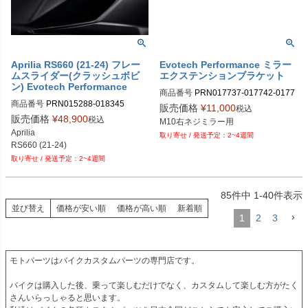
Aprilia RS660 (21-24) フレー
Evotech Performance ミラー
ムスライダー(クラッシュボビ
エクステンションブラケット
ン) Evotech Performance
商品番号
PRN017737-017742-0177
商品番号
PRN015288-018345

43

販売価格
¥
11,000
税込
PRN015288-018345-01
PRN017737-017742-017743-02

販売価格
¥
48,900
税込
M10右ネジミラー用
PRN017737-017742-017743-03

Aprilia

2~4週間
PRN017737-017742-017743-04

RS660 (21-24)
PRN017737-017742-017743-05

2~4週間
PRN017737-017742-017743-06

PRN017737-017742-017743-09

PRN017737-017742-017743-10

85
件中
1
-
40
件表示
PRN017737-017742-017743-11

並び替え
価格が安い順
価格が高い順
新着順
PRN017737-017742-017743-12

1
2
3
PRN017737-017742-017743-13

PRN017737-017742-017743-14

PRN017737-017742-017743-15

モトパーツはバイクカスタムパーツの専門店です。

PRN017737-017742-017743-16

PRN017737-017742-017743-17

バイクは購入した後、乗って楽しむだけでなく、カスタムして楽しむ方がたく
PRN017737-017742-017743-18

さんいらっしゃると思います。

PRN017737-017742-017743-19
