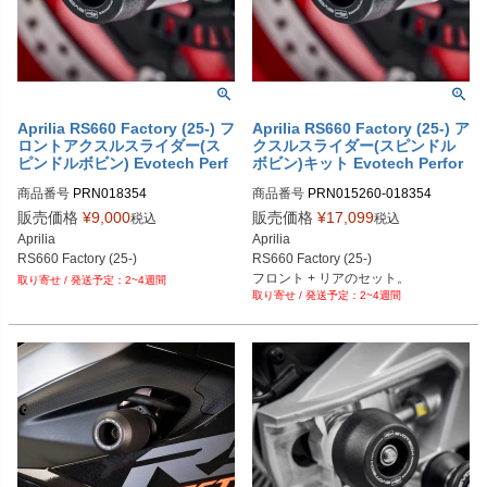
Aprilia RS660 Factory (25-) フ
Aprilia RS660 Factory (25-) ア
ロントアクスルスライダー(ス
クスルスライダー(スピンドル
ピンドルボビン) Evotech Perf
ボビン)キット Evotech Perfor
ormance
mance
商品番号
PRN018354

商品番号
PRN015260-018354

PRN018354-01
PRN015260-018354-01
販売価格
¥
9,000
販売価格
¥
17,099
税込
税込
Aprilia

Aprilia

RS660 Factory (25-)
RS660 Factory (25-)

フロント + リアのセット。
2~4週間
2~4週間