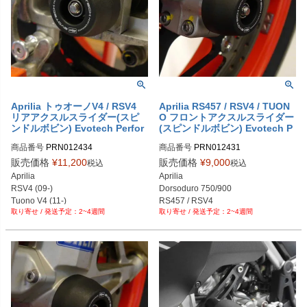
Aprilia トゥオーノV4 / RSV4
Aprilia RS457 / RSV4 / TUON
リアアクスルスライダー(スピ
O フロントアクスルスライダー
ンドルボビン) Evotech Perfor
(スピンドルボビン) Evotech P
mance
erformance
商品番号
PRN012434

商品番号
PRN012431

PRN012434-01

PRN012431-01

販売価格
¥
11,200
販売価格
¥
9,000
税込
税込
PRN012434-02

PRN012431-02

Aprilia

Aprilia

PRN012434-03

PRN012431-03

RSV4 (09-)

Dorsoduro 750/900

PRN012434-04

PRN012431-04

Tuono V4 (11-)
RS457 / RSV4

PRN012434-05

PRN012431-05

2~4週間
2~4週間
Shiver 750/900

PRN012434-06

PRN012431-06

Tuono V4
PRN012434-07

PRN012431-07

PRN012434-08

PRN012431-08

PRN012434-09

PRN012431-09

PRN012434-10

PRN012431-10

PRN012434-11

PRN012431-11

PRN012434-12

PRN012431-12
