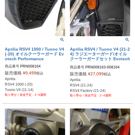
Aprilia RSV4 1000 / Tuono V4
Aprilia RSV4 / Tuono V4 (21-2
(-20) オイルクーラーガード Ev
4) ラジエーターガード/オイル
otech Performance
クーラーガードセット Evotech
Performance
商品番号
PRN008164

商品番号
PRN008163-008164

PRN008164-01

PRN008163-008164-01

販売価格
¥
9,499
税込
販売価格
¥
27,099
税込
PRN008164-02

PRN008163-008164-02

Aprilia

Aprilia

PRN008164-03

PRN008163-008164-03

RSV4 1000 (-20)

RSV4 (21-24)

PRN008164-04

PRN008163-008164-04
Tuono V4 (11-14)

RSV4 Factory (21-24)

PRN008164-05

2~4週間
Tuono V4 1100 (-20)
2~4週間
Tuono V4 (21-24)

PRN008164-06

Tuono V4 Factory (21-24)
PRN008164-07

PRN008164-08

PRN008164-09

PRN008164-10

PRN008164-11