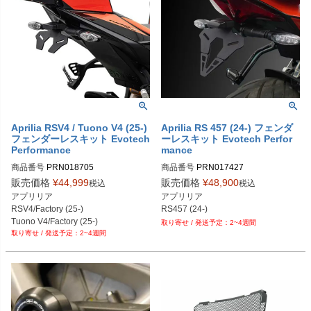
Aprilia RSV4 / Tuono V4 (25-)
Aprilia RS 457 (24-) フェンダ
フェンダーレスキット Evotech
ーレスキット Evotech Perfor
Performance
mance
商品番号
PRN018705

商品番号
PRN017427

PRN018705-01

PRN017427-01
販売価格
¥
44,999
販売価格
¥
48,900
税込
税込
PRN018705-02

アプリリア

アプリリア

PRN018705-03

RSV4/Factory (25-)

RS457 (24-)
PRN018705-04
Tuono V4/Factory (25-)
2~4週間
2~4週間