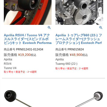
PRN012434-13

PRN012431-13

PRN012434-14

PRN012431-14

PRN012434-15

PRN012431-15

PRN012434-16

PRN012431-16

PRN012434-17

PRN012431-16

PRN012434-18

PRN012431-17

PRN012434-19
PRN012431-18

PRN012431-19

PRN012431-19

Aprilia RSV4 / Tuono V4 アク
Aprilia トゥアレグ660 (22-) フ
スルスライダー(スピンドルボ
レームスライダー(クラッシュ
PRN012431-20

ビン)キット Evotech Performa
プロテクション) Evotech Perf
PRN012431-21

nce
ormance
PRN012431-22

商品番号
PRN012431-012434

商品番号
PRN015824

PRN012431-23

PRN012431-012434-01

PRN015824-01
販売価格
¥
19,200
販売価格
¥
48,900
税込
税込
PRN012431-24

PRN012431-012434-02

Aprilia

Aprilia

PRN012431-25
PRN012431-012434-03

RSV4

Tuareg 660 (22-)
PRN012431-012434-04

Tuono V4

2~4週間
PRN012431-012434-05

2~4週間
フロント + リアのセット。
PRN012431-012434-06

PRN012431-012434-07

PRN012431-012434-08

PRN012431-012434-09

PRN012431-012434-10

PRN012431-012434-11

PRN012431-012434-12

PRN012431-012434-13
