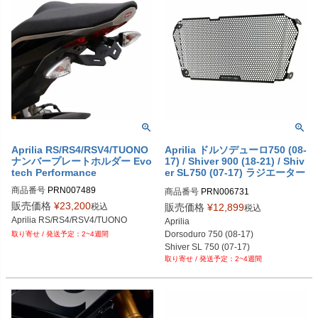
PRN002406-002868-10

PRN002406-002868-11

PRN002406-002868-12

PRN002406-002868-15

PRN002406-002868-16

PRN002406-002868-17

PRN002406-002868-18

PRN002406-002868-19
Aprilia RS/RS4/RSV4/TUONO
Aprilia ドルソデューロ750 (08-
ナンバープレートホルダー Evo
17) / Shiver 900 (18-21) / Shiv
tech Performance
er SL750 (07-17) ラジエーター
ガード Evotech Performance
商品番号
PRN007489

商品番号
PRN006731

PRN007489-01

PRN006731-01

販売価格
¥
23,200
税込
販売価格
¥
12,899
税込
PRN007489-02

PRN006731-02

Aprilia RS/RS4/RSV4/TUONO
Aprilia

PRN007489-03

PRN006731-03

Dorsoduro 750 (08-17)

2~4週間
PRN007489-04

PRN006731-04

Shiver SL 750 (07-17)

PRN007489-05

PRN006731-05
2~4週間
Shiver 900 (18-21)
PRN007489-06

PRN007489-07

PRN007489-08

PRN007489-09

PRN007489-10
