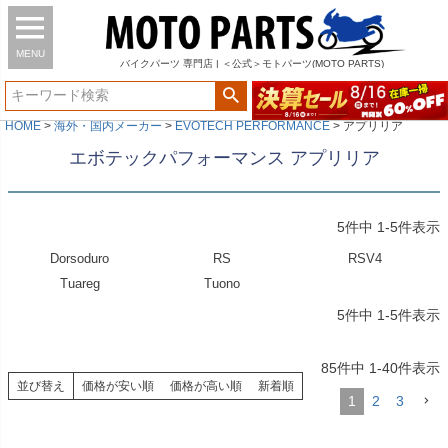
MENU
バイク
パーツ
専門店 | ＜公式＞モトパーツ(MOTO PARTS)
HOME
海外・国内メーカー
EVOTECH PERFORMANCE
アプリリア
エボテックパフォーマンス アプリリア
5
件中
1
-
5
件表示
Dorsoduro
RS
RSV4
Tuareg
Tuono
5
件中
1
-
5
件表示
85
件中
1
-
40
件表示
並び替え
価格が安い順
価格が高い順
新着順
1
2
3