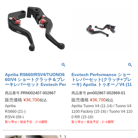
Aprilia RS660/RSV4/TUONO6
Evotech Performance ショー
60/V4 ショートクラッチ＆ブレ
トレバーセット(クラッチ+ブレ
ーキレバーセット Evotech Per
ーキ) Aprilia トゥオーノV4 (11
formance
-14) / トゥオーノV4 1100 Fact
商品番号
PRN002407-002867

商品番号
prn002867-002869-01
ory (15-16) / トゥオーノV4 110
PRN002407-002867-01

0 RR (15-16)
販売価格
¥
36,700
販売価格
¥
36,700
税込
税込
PRN002407-002867-02

Aprilia

Aprilia Tuono V4 (11-14) / Tuono V4 
PRN002407-002867-03

RS660 (21-)

1100 Factory (15-16) / Tuono V4 110
PRN002407-002867-04

RSV4 (09-)

0 RR (15-16)
PRN002407-002867-05

2~4週間
2~4週間
Tuono 660 (21-)

PRN002407-002867-06

Tuono V4 (21-24)
PRN002407-002867-07

PRN002407-002867-08
