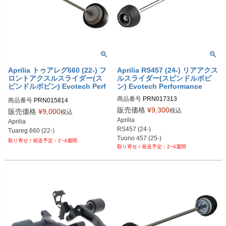
PRN012431-012434-14

PRN012431-012434-15

PRN012431-012434-16

PRN012431-012434-17

PRN012431-012434-18
Aprilia トゥアレグ660 (22-) フ
Aprilia RS457 (24-) リアアクス
ロントアクスルスライダー(ス
ルスライダー(スピンドルボビ
ピンドルボビン) Evotech Perf
ン) Evotech Performance
ormance
商品番号
PRN017313

商品番号
PRN015814

PRN017313-01

PRN015814-01
販売価格
¥
9,300
税込
販売価格
¥
9,000
税込
PRN017313-02
Aprilia

Aprilia

RS457 (24-)

Tuareg 660 (22-)
Tuono 457 (25-)
2~4週間
2~4週間