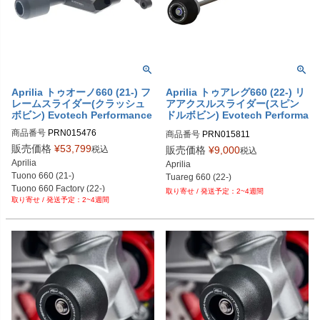
Aprilia トゥオーノ660 (21-) フ
Aprilia トゥアレグ660 (22-) リ
レームスライダー(クラッシュ
アアクスルスライダー(スピン
ボビン) Evotech Performance
ドルボビン) Evotech Performa
nce
商品番号
PRN015476

商品番号
PRN015811

PRN015476-01

PRN015811-01
販売価格
¥
53,799
税込
販売価格
¥
9,000
税込
PRN015476-02
Aprilia

Aprilia

Tuono 660 (21-)

Tuareg 660 (22-)
Tuono 660 Factory (22-)
2~4週間
2~4週間