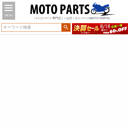
MENU
バイク
パーツ
専門店 | ＜公式＞モトパーツ(MOTO PARTS)