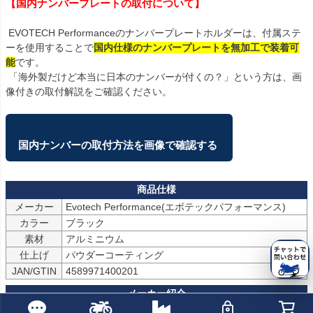
【国内ナンバープレートの取付について】
 EVOTECH Performanceのナンバープレートホルダーは、付属ステ
ーを使用することで
国内仕様のナンバープレートを無加工で装着可
能
です。

 「海外製だけど本当に日本のナンバーが付くの？」という方は、画
像付きの取付解説をご確認ください。

国内ナンバーの取付方法を画像で確認する 
メーカー
Evotech Performance(エボテックパフォーマンス)
カラー
ブラック
素材
アルミニウム
仕上げ
パウダーコーティング
JAN/GTIN
4589971400201
High quality motorcycle parts and accessories designed by motorcy