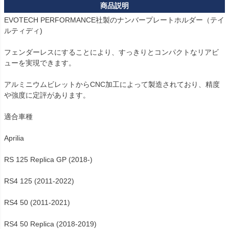
RSV4 (2009-2014)用：PRN007489-11

RSV4 Factory (2019-2020)用：PRN007489-12

EVOTECH PERFORMANCE社製のナンバープレートホルダー（テイ
Tuono V4 1100 Factory (2017-2020)用：PRN007489-13

ルティディ)

Tuono V4 1100 RR (2017-2020)用：PRN007489-14

RSV4 RR (2015-2020)用：PRN007489-15

フェンダーレスにすることにより、すっきりとコンパクトなリアビ
RSV4 RF (2015-2020)用：PRN007489-16

ューを実現できます。

商品はすべて同一のものとなります。
アルミニウムビレットからCNC加工によって製造されており、精度
や強度に定評があります。

適合車種

Aprilia

RS 125 Replica GP (2018-)

RS4 125 (2011-2022)

RS4 50 (2011-2021)

RS4 50 Replica (2018-2019)
