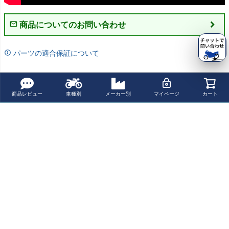
商品についてのお問い合わせ
パーツの適合保証について
レビューを書く
商品レビュー
車種別
メーカー別
マイページ
カート
よく一緒に見られている商品
Evotech Perform
ance ハンドルバ
ークランプ装着
¥ 11,550(税込)
型マウント(Actio
n / Dash Cam用)
Aprilia トゥオー
ノ660 (2021-) /
Evotech Perform
Evotech Perform
Evotech Perform
トゥオーノ660 F
ance アクスルス
ance ハンドルバ
ance ハンドルバ
actory (2022-)
ライダー(スピン
ークランプ装着
ークランプ装着
¥ 16,830(税込)
¥ 11,860(税込)
¥ 11,860(税込)
ドルボビン)キッ
型マウント(Beeli
型マウント(SP C
ト Aprilia トゥオ
ne用) Aprilia ト
onnect用) Aprilia
ーノ660 (2021-)
ゥオーノ660 (20
トゥオーノ660
最近チェックした商品
/ トゥオーノ660
21-) / トゥオーノ
(2021-) / トゥオ
Factory (2022-)
660 Factory (202
ーノ660 Factory
2-)
(2022-)