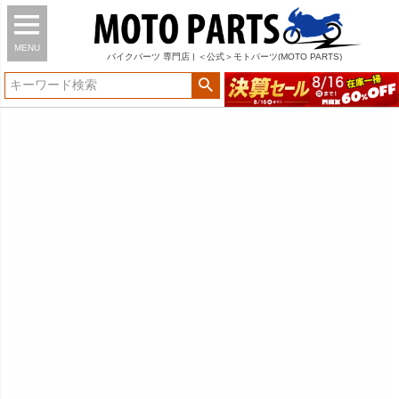
MENU
バイク
パーツ
専門店 | ＜公式＞モトパーツ(MOTO PARTS)