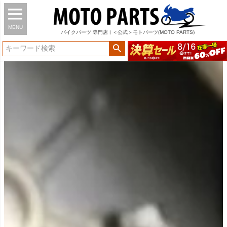
MENU
バイク
パーツ
専門店 | ＜公式＞モトパーツ(MOTO PARTS)