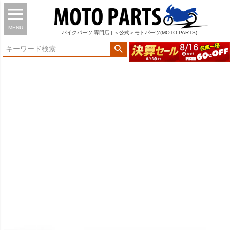
MENU
バイク
パーツ
専門店 | ＜公式＞モトパーツ(MOTO PARTS)