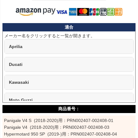
適合
Aprilia
Ducati
Kawasaki
Moto Guzzi
MV Agusta
Panigale V4 S  (2018-2020)用：PRN002407-002408-01

Panigale V4  (2018-2020)用：PRN002407-002408-03

Hypermotard 950 SP  (2019-)用：PRN002407-002408-04

Norton