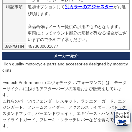
Hypermotard 950  (2019-)用：PRN002407-002408-60

特記事項
追加オプションにて
別カラーのアジャスター
がお選
Diavel 1260  (2019-2022)用：PRN002407-002408-62

び頂けます。

Diavel 1260 S  (2019-2022)用：PRN002407-002408-63

Multistrada 950  (2019-2021)用：PRN002407-002408-64

商品画像はメーカー提供の汎用のものとなります。

Multistrada 950 S  (2019-2021)用：PRN002407-002408-65

車両によってマウント部分の形状が異なる場合がござ
Multistrada 1260 Enduro  (2019-2021)用：PRN002407-002408-66

いますので予めご了承ください。
Multistrada 1260 S Grand Tour  (2020)用：PRN002407-002408-6
JAN/GTIN
4573680601677
7

Monster 1200  (2017-2021)用：PRN002407-002408-68

Streetfighter V4  (2020-2024)用：PRN002407-002408-69

High quality motorcycle parts and accessories designed by motorcy
Streetfighter V4 S  (2020-2024)用：PRN002407-002408-70

clists

Panigale V2  (2020-2024)用：PRN002407-002408-71

Monster 1200 25 Anniversario (2020)用：PRN002407-002408-72

Evotech Performance（エヴォテック パフォーマンス）は、モータ
Hypermotard 950 RVE  (2020-)用：PRN002407-002408-73

ーサイクルにおけるアフターパーツの製造および販売をしていま
Panigale V4 SP  (2021-2024)用：PRN002407-002408-75

す。

SuperSport 950  (2021-)用：PRN002407-002408-76

これらのパーツはフェンダーレスキット、ラジエターガード、エン
SuperSport 950 S  (2021-)用：PRN002407-002408-77

ジンガード、フレームスライダー、アクスルスライダー、パドック
XDiavel Black Star  (2021-2022)用：PRN002407-002408-78

スタンドフック、バーエンドウェイト、エキゾーストハンガー、ヘ
XDiavel Dark  (2021-2024)用：PRN002407-002408-79

ッドライトガード、ブレーキ・クラッチレバーなどを含んでいま
Diavel 1260 Lamborghini  (2021)用：PRN002407-002408-80

す。

Brutale 1000 RR (2020-2023)用：PRN002407-002408-81
