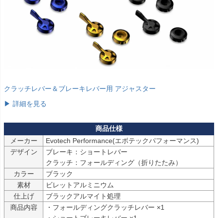
Panigale 1299 S  (2015-2017)用：PRN002407-002408-40

Panigale 1299  (2015-2017)用：PRN002407-002408-41

Panigale 899  (2013-2015)用：PRN002407-002408-42

Panigale 959  (2016-2019)用：PRN002407-002408-43

Panigale 1299 R  (2017-2019)用：PRN002407-002408-44

Streetfighter 1098  (2009-2013)用：PRN002407-002408-45

Streetfighter 848  (2012-2016)用：PRN002407-002408-46

XDiavel S  (2016-2024)用：PRN002407-002408-47

クラッチレバー＆ブレーキレバー用 アジャスター
XDiavel  (2016-2021)用：PRN002407-002408-48

Ninja H2R  (2015-)用：PRN002407-002408-49

▶ 詳細を見る
Panigale V4 R  (2019-2020)用：PRN002407-002408-50

Multistrada 1200 Enduro Pro  (2017-2018)用：PRN002407-00240
8-51

メーカー
Evotech Performance(エボテックパフォーマンス)
Multistrada 1260 Enduro Pro  (2019)用：PRN002407-002408-52

デザイン
ブレーキ：ショートレバー

Ninja H2 Carbon (2017-2020)用：PRN002407-002408-53

クラッチ：フォールディング（折りたたみ）
RSV1000 Factory  (2004-2008)用：PRN002407-002408-54

カラー
ブラック
Panigale 959 Corse  (2018-2019)用：PRN002407-002408-56

素材
ビレットアルミニウム
Panigale V4 S Corse  (2019-2020)用：PRN002407-002408-57

仕上げ
ブラックアルマイト処理
Panigale 1299 R FE (2017-2020)用：PRN002407-002408-58

商品内容
・フォールディングクラッチレバー ×1

Diavel Carbon  (2011-2018)用：PRN002407-002408-59

・ショートブレーキレバー ×1