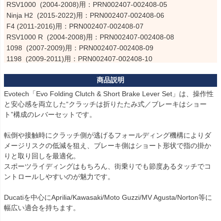
RSV1000  (2004-2008)用：PRN002407-002408-05

Ninja H2  (2015-2022)用：PRN002407-002408-06

F4 (2011-2016)用：PRN002407-002408-07

RSV1000 R  (2004-2008)用：PRN002407-002408-08

1098  (2007-2009)用：PRN002407-002408-09

1198  (2009-2011)用：PRN002407-002408-10

749  (2003-2006)用：PRN002407-002408-11

848  (2008-2013)用：PRN002407-002408-12

999  (2003-2006)用：PRN002407-002408-13

Evotech「Evo Folding Clutch & Short Brake Lever Set」は、操作性
Diavel Strada  (2013-2015)用：PRN002407-002408-14

と安心感を両立した“クラッチは折りたたみ式／ブレーキはショー
Diavel  (2011-2018)用：PRN002407-002408-15

ト”構成のレバーセットです。

Monster 1100 EVO  (2011-2015)用：PRN002407-002408-16

Monster 1100 S  (2009-2015)用：PRN002407-002408-17

転倒や接触時にクラッチ側が逃げるフォールディング機構によりダ
メージリスクの低減を狙え、ブレーキ側はショート形状で指の掛か
Monster 1100  (2009-2015)用：PRN002407-002408-18

りと取り回しを最適化。

Monster 1200 R  (2016-2019)用：PRN002407-002408-19

スポーツライディングはもちろん、街乗りでも節度あるタッチでコ
Monster 1200 S  (2014-2016)用：PRN002407-002408-20

ントロールしやすいのが魅力です。

Monster 1200  (2013-2016)用：PRN002407-002408-21

Monster S4RS  (2006-2009)用：PRN002407-002408-22

Ducatiを中心にAprilia/Kawasaki/Moto Guzzi/MV Agusta/Norton等に
Multistrada 1200 Enduro  (2016-2018)用：PRN002407-002408-23

幅広い適合を持ちます。

Multistrada 1200 Pikes Peak  (2016-2017)用：PRN002407-00240