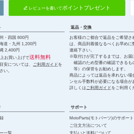
ポイントプレゼント
レビューを書いて
料
返品・交換
・四国 800円
お客様のご都合で返品をご希望さ
九州 1,200円
は、商品到着後なるべくお早めに
,400円
連絡下さい。
※取付けが完了するまでは、お届
送料無料
円以上お買い上げで
確認のため型番の確認できるも
目安については、
ご利用ガイド
を
等）の保管をお勧めします。
さい。
商品によっては返品を承れない場
ンセル手数料が必要になる場合が
詳しくは
ご利用ガイド
をご利用く
ジ
サポート
録
MotoParts(モトパーツ)のサポート
ご注文方法について
ー一覧
支払いと送料について