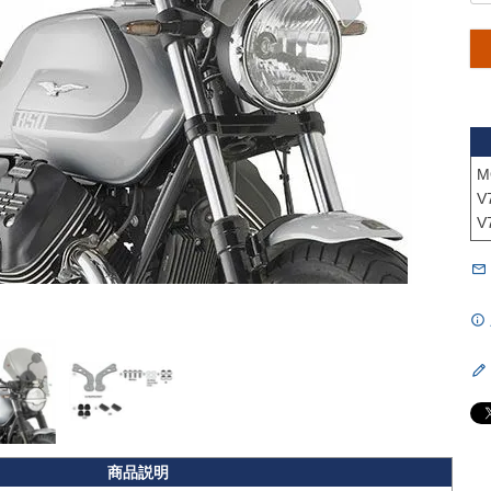
M
V
V