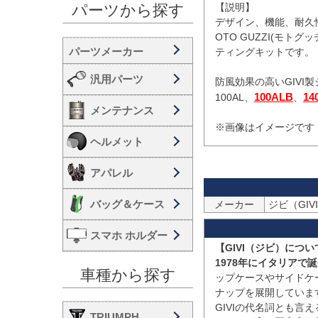
【説明】

パーツから探す
デザイン、機能、耐久性
OTO GUZZI(モトグ
ティングキットです。

汎用パーツ
防風効果の高いGIVI
100ALB
14
100AL、
、
メンテナンス
※画像はイメージです
ヘルメット
アパレル
バッグ＆ケース
メーカー
ジビ（GIVI
スマホ ホルダー
【GIVI（ジビ）につい
1978年にイタリアで
車種から探す
ップケースやサイドケ
ナップを展開しています
GIVIの代名詞とも言え
TRIUMPH