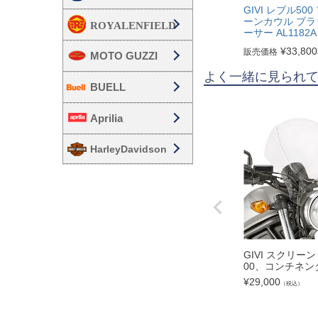
GIVI レブル50
ーンカウル ブラ
ーサー AL1182A
¥
33,800
販売価格
MOTO GUZZI
よく一緒に見られ
BUELL
Aprilia
HarleyDavidson
GIVI スクリー
00、コンチネン
¥
29,000
（税込）