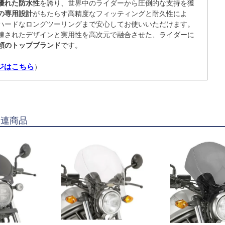
優れた防水性
を誇り、世界中のライダーから圧倒的な支持を獲
の専用設計
がもたらす高精度なフィッティングと耐久性によ
ハードなロングツーリングまで安心してお使いいただけます。
練されたデザインと実用性を高次元で融合させた、ライダーに
頼のトップブランド
です。
ージはこちら
）
関連商品