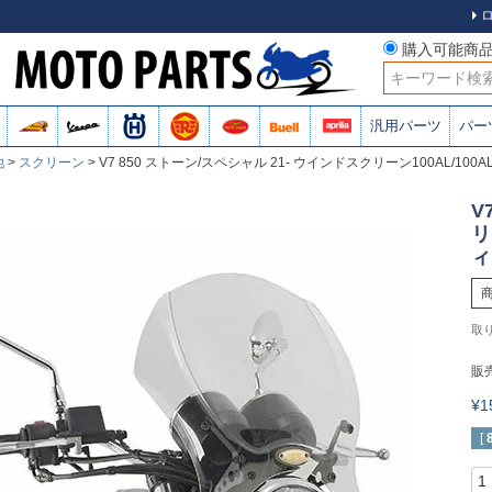
購入可能商
検索
汎用パーツ
パー
他
スクリーン
V7 850 ストーン/スペシャル 21- ウインドスクリーン100AL/100AL
V
リ
ィ
販
¥
[