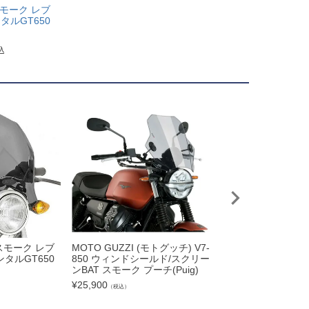
スモーク レブ
タルGT650
込
 スモーク レブ
MOTO GUZZI (モトグッチ) V7-
MOTO GUZZI(モト
タルGT650
850 ウィンドシールド/スクリー
50 ストーン/スペシャ
ンBAT スモーク プーチ(Puig)
インドスクリーン 48
ア GIVI
¥
25,900
（税込）
¥
25,900
（税込）