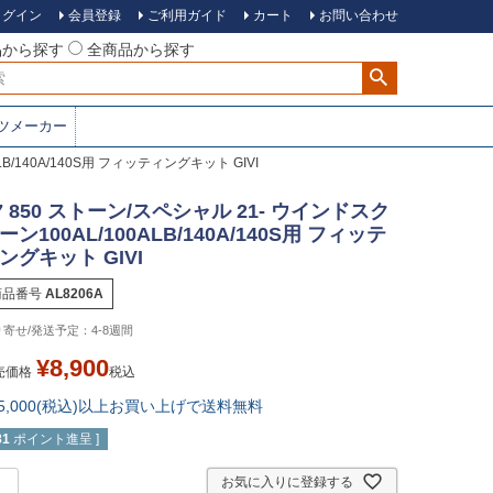
ログイン
会員登録
ご利用ガイド
カート
お問い合わせ
品から探す
全商品から探す
ツメーカー
B/140A/140S用 フィッティングキット GIVI
7 850 ストーン/スペシャル 21- ウインドスク
ーン100AL/100ALB/140A/140S用 フィッテ
ングキット GIVI
商品番号
AL8206A
4-8週間
¥
8,900
売価格
税込
15,000(税込)以上お買い上げで送料無料
81
ポイント進呈 ]
お気に入りに登録する