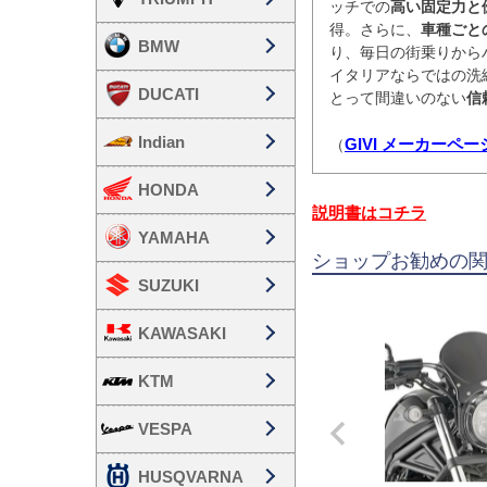
ッチでの
高い固定力と
得。さらに、
車種ごと
BMW
り、毎日の街乗りから
イタリアならではの洗
DUCATI
とって間違いのない
信
Indian
GIVI メーカーペ
（
HONDA
説明書はコチラ
YAMAHA
ショップお勧めの
SUZUKI
KAWASAKI
KTM
VESPA
HUSQVARNA