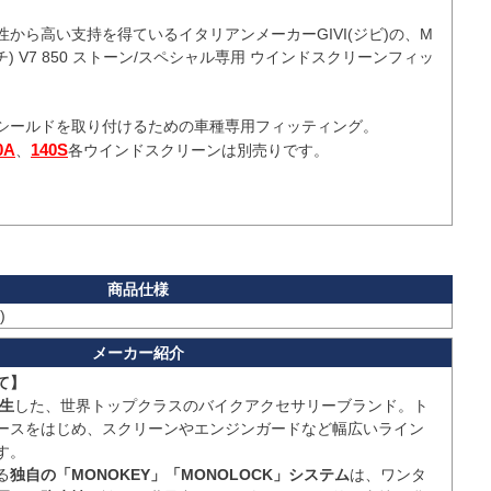
から高い支持を得ているイタリアンメーカーGIVI(ジビ)の、M
ッチ) V7 850 ストーン/スペシャル専用 ウインドスクリーンフィッ
製シールドを取り付けるための車種専用フィッティング。

0A
140S
、
各ウインドスクリーンは別売りです。

)
て】
誕生
した、世界トップクラスのバイクアクセサリーブランド。ト
ースをはじめ、スクリーンやエンジンガードなど幅広いライン
。

る
独自の「MONOKEY」「MONOLOCK」システム
は、ワンタ