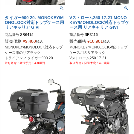
タイガー900 20- MONOKEY/M
Vストローム250 17-21 MONO
ONOLOCK対応トップケース用
KEY/MONOLOCK対応トップケ
リアキャリア GIVI
ース用 リアキャリア GIVI
商品番号
SR6415
商品番号
SR3116
販売価格
¥
9,400
販売価格
¥
10,901
税込
税込
MONOKEY/MONOLOCK対応トップ
MONOKEY/MONOLOCK対応トップ
ケース用のリアラック

ケース用のリアラック

トライアンフ タイガー900 20-
Vストローム250 17-21
4-8週間
4-8週間