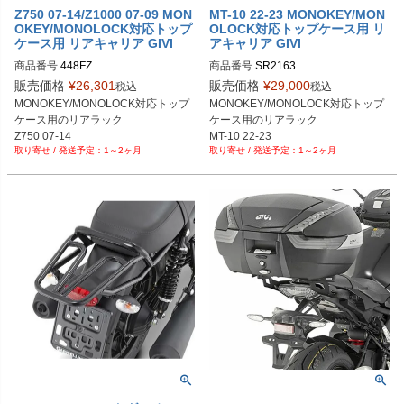
Z750 07-14/Z1000 07-09 MON
MT-10 22-23 MONOKEY/MON
OKEY/MONOLOCK対応トップ
OLOCK対応トップケース用 リ
ケース用 リアキャリア GIVI
アキャリア GIVI
商品番号
448FZ
商品番号
SR2163
販売価格
¥
26,301
販売価格
¥
29,000
税込
税込
MONOKEY/MONOLOCK対応トップ
MONOKEY/MONOLOCK対応トップ
ケース用のリアラック

ケース用のリアラック

Z750 07-14

MT-10 22-23
1～2ヶ月
1～2ヶ月
Z1000 07-09