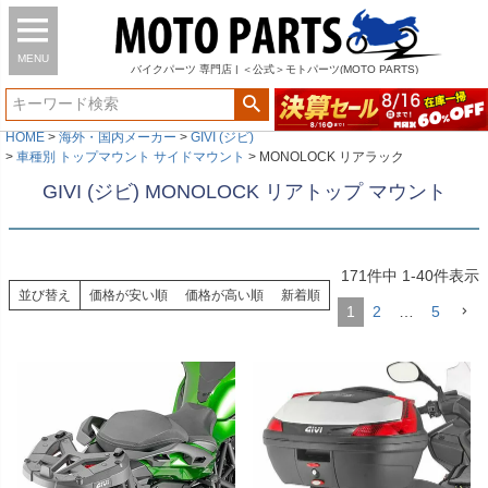
MENU
バイク
パーツ
専門店 | ＜公式＞モトパーツ(MOTO PARTS)
HOME
海外・国内メーカー
GIVI (ジビ)
車種別 トップマウント サイドマウント
MONOLOCK リアラック
GIVI (ジビ) MONOLOCK リアトップ マウント
171
件中
1
-
40
件表示
並び替え
価格が安い順
価格が高い順
新着順
1
2
…
5