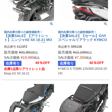
国内在庫分限りの超特価販売！
国内在庫分限りの超特価販売！
【決算SALE】【アウトレッ
【決算SALE】【セール】GIVI
ト】ニンジャH2 SX 18-21 MO
スペシャルリアラック KYMCO
NOKEY/MONOLOCK対応トッ
X-TOWN 125/300 (2016-2025)
商品番号
4123FZ
商品番号
SR6108
プケース用 リアキャリア GIVI
販売価格
¥
31,801
販売価格
¥
12,100
税込
税込
SALE価格
¥
19,080
SALE価格
¥
7,260
税込
税込
40％OFF
40％OFF
在庫有り
在庫有り
在庫1点限りアウトレット品
KYMCO X-TOWN 125/300 (2016-20
24)
Ninja H2 SX 18-21