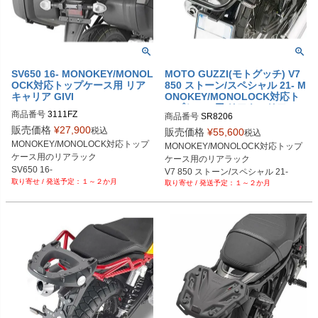
SV650 16- MONOKEY/MONOL
MOTO GUZZI(モトグッチ) V7
OCK対応トップケース用 リア
850 ストーン/スペシャル 21- M
キャリア GIVI
ONOKEY/MONOLOCK対応ト
ップケース用 リアキャリア GIV
商品番号
3111FZ
商品番号
SR8206
I
販売価格
¥
27,900
税込
販売価格
¥
55,600
税込
MONOKEY/MONOLOCK対応トップ
MONOKEY/MONOLOCK対応トップ
ケース用のリアラック

ケース用のリアラック

SV650 16-
V7 850 ストーン/スペシャル 21-
１～２か月
１～２か月