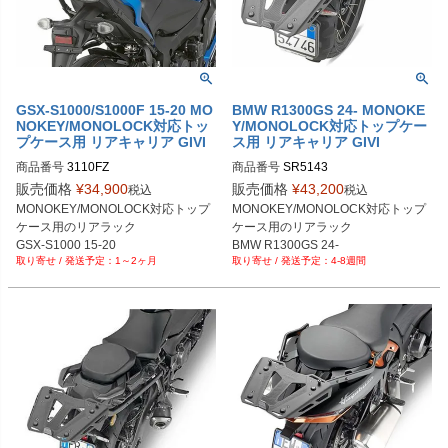
GSX-S1000/S1000F 15-20 MO
BMW R1300GS 24- MONOKE
NOKEY/MONOLOCK対応トッ
Y/MONOLOCK対応トップケー
プケース用 リアキャリア GIVI
ス用 リアキャリア GIVI
商品番号
3110FZ
商品番号
SR5143
販売価格
¥
34,900
販売価格
¥
43,200
税込
税込
MONOKEY/MONOLOCK対応トップ
MONOKEY/MONOLOCK対応トップ
ケース用のリアラック

ケース用のリアラック

GSX-S1000 15-20

BMW R1300GS 24-
1～2ヶ月
4-8週間
GSX-S1000F 15-20