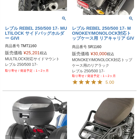
レブル REBEL 250/500 17- MU
レブル REBEL 250/500 17- M
LTILOCK サイドバッグホルダ
ONOKEY/MONOLOCK対応ト
ー GIVI
ップケース用 リアキャリア GIV
I
商品番号
商品番号
販売価格
¥
25,201
税込
販売価格
¥
30,000
税込
MULTILOCK対応サイドマウント

MONOKEY/MONOLOCK対応トップ
ケース用のリアラック

1～2ヶ月
1～2ヶ月
5.00