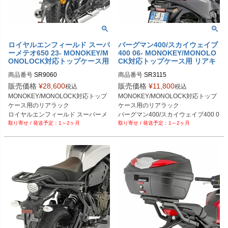
ロイヤルエンフィールド スーパ
バーグマン400/スカイウェイブ
ーメテオ650 23- MONOKEY/M
400 06- MONOKEY/MONOLO
ONOLOCK対応トップケース用
CK対応トップケース用 リアキ
リアキャリア GIVI
ャリア GIVI
商品番号
SR9060
商品番号
SR3115
販売価格
¥
28,600
販売価格
¥
11,800
税込
税込
MONOKEY/MONOLOCK対応トップ
MONOKEY/MONOLOCK対応トップ
ケース用のリアラック

ケース用のリアラック

ロイヤルエンフィールド スーパーメ
バーグマン400/スカイウェイブ400 0
1～2ヶ月
1～2ヶ月
テオ650 23-
6-