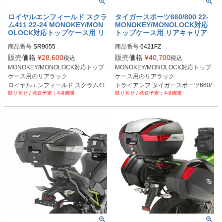
ロイヤルエンフィールド スクラ
タイガースポーツ660/800 22-
ム411 22-24 MONOKEY/MON
MONOKEY/MONOLOCK対応
OLOCK対応トップケース用 リ
トップケース用 リアキャリア
アキャリア GIVI
GIVI
商品番号
SR9055
商品番号
6421FZ
販売価格
¥
28,600
販売価格
¥
40,700
税込
税込
MONOKEY/MONOLOCK対応トップ
MONOKEY/MONOLOCK対応トップ
ケース用のリアラック

ケース用のリアラック

ロイヤルエンフィールド スクラム41
トライアンフ タイガースポーツ660/
4-8週間
4-8週間
1 22-24
800 22-