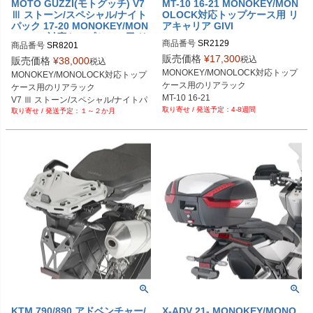
MOTO GUZZI(モトグッチ) V7
MT-10 16-21 MONOKEY/MON
Ⅲ ストーン/スペシャル/ナイト
OLOCK対応トップケース用 リ
パック 17-20 MONOKEY/MON
アキャリア GIVI
OLOCK対応トップケース用 リ
商品番号
SR2129
商品番号
SR8201
アキャリア GIVI
販売価格
¥
17,300
税込
販売価格
¥
38,000
税込
MONOKEY/MONOLOCK対応トップ
MONOKEY/MONOLOCK対応トップ
ケース用のリアラック

ケース用のリアラック

MT-10 16-21
V7 Ⅲ ストーン/スペシャル/ナイトパ
4-8週間
１～２か月
ック 17-20
KTM 790/890 アドベンチャー/
X-ADV 21- MONOKEY/MONO