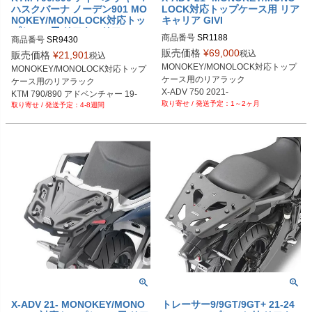
ハスクバーナ ノーデン901 MO
LOCK対応トップケース用 リア
NOKEY/MONOLOCK対応トッ
キャリア GIVI
プケース用 リアキャリア GIVI
商品番号
SR1188
商品番号
SR9430
販売価格
¥
69,000
税込
販売価格
¥
21,901
税込
MONOKEY/MONOLOCK対応トップ
MONOKEY/MONOLOCK対応トップ
ケース用のリアラック

ケース用のリアラック

X-ADV 750 2021-
KTM 790/890 アドベンチャー 19-

1～2ヶ月
4-8週間
ハスクバーナ ノーデン901 22-
X-ADV 21- MONOKEY/MONO
トレーサー9/9GT/9GT+ 21-24