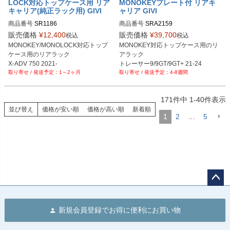
LOCK対応トップケース用 リア
MONOKEYプレート付 リアキ
キャリア(純正ラック用) GIVI
ャリア GIVI
商品番号
SR1186
商品番号
SRA2159
販売価格
¥
12,400
販売価格
¥
39,700
税込
税込
MONOKEY/MONOLOCK対応トップ
MONOKEY対応トップケース用のリ
ケース用のリアラック

アラック

X-ADV 750 2021-
トレーサー9/9GT/9GT+ 21-24
1～2ヶ月
4-8週間
171
件中
1
-
40
件表示
並び替え
価格が安い順
価格が高い順
新着順
1
2
…
5
ペー
ジト
新規会員登録でお得に便利にお買い物
ップ
へ