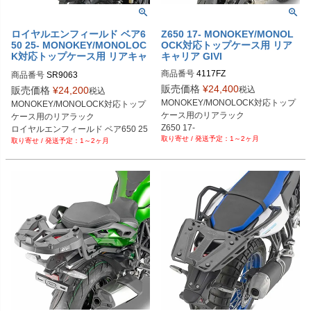
ロイヤルエンフィールド ベア6
Z650 17- MONOKEY/MONOL
50 25- MONOKEY/MONOLOC
OCK対応トップケース用 リア
K対応トップケース用 リアキャ
キャリア GIVI
リア GIVI
商品番号
4117FZ
商品番号
SR9063

販売価格
¥
24,400
税込
販売価格
¥
24,200
税込
WRS
MONOKEY/MONOLOCK対応トップ
MONOKEY/MONOLOCK対応トップ
ケース用のリアラック

ケース用のリアラック

Z650 17-
ロイヤルエンフィールド ベア650 25
1～2ヶ月
1～2ヶ月
-