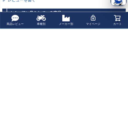
よく一緒に見られている商品
商品レビュー
車種別
メーカー別
マイページ
カート
HIFLOFILTRO プ
HIFLOFILTRO プ
HIFLOFILTRO プ
KAWASAKI ER-
レミアムオイル
レミアムオイル
レミアムオイル
6F/N (06-16) / ベ
フィルターエレ
フィルターエレ
フィルターエレ
ルシス650 (07-1
¥ 1,320(税込)
¥ 1,100(税込)
¥ 1,600(税込)
¥ 186,100(税込)
メント アプリリ
メント ピアッジ
メント BMW
4) / Moto Morini
ア / ハスクバー
オ
Seiemmezzo (22
ナ
-25) / X-Cape (2
最近チェックした商品
2-25) メンテナン
ススタンド SKY
LIFT
HIFLOFILTRO プ
レミアムオイル
フィルターエレ
メント Moto Mor
ini