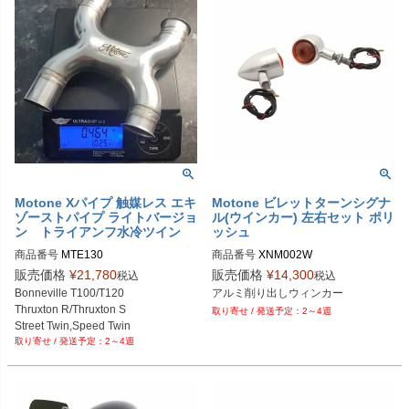
Motone Xパイプ 触媒レス エキ
Motone ビレットターンシグナ
ゾーストパイプ ライトバージョ
ル(ウインカー) 左右セット ポリ
ン トライアンフ水冷ツイン
ッシュ
商品番号
MTE130
商品番号
XNM002W

販売価格
¥
21,780
販売価格
¥
14,300
税込
税込
B型番：MT1019
Bonneville T100/T120

アルミ削り出しウィンカー
Thruxton R/Thruxton S

2～4週
Street Twin,Speed Twin

2～4週
Bobber, Speed Master

2016～2020年の水冷ツイン