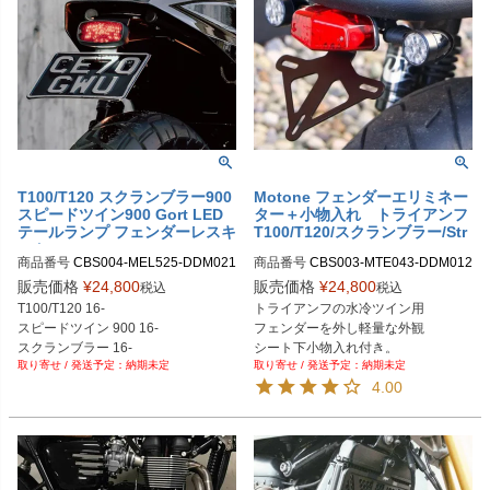
T100/T120 スクランブラー900
Motone フェンダーエリミネー
スピードツイン900 Gort LED
ター＋小物入れ トライアンフ
テールランプ フェンダーレスキ
T100/T120/スクランブラー/Str
ット Motone
eet Twin
商品番号
CBS004-MEL525-DDM021

商品番号
CBS003-MTE043-DDM012

旧型番：CBS004-MEL525-DDM012
CBS003+MTE043+DDM021
販売価格
¥
24,800
販売価格
¥
24,800
税込
税込
T100/T120 16-

トライアンフの水冷ツイン用

スピードツイン 900 16-

フェンダーを外し軽量な外観

スクランブラー 16-
シート下小物入れ付き。
納期未定
納期未定
4.00