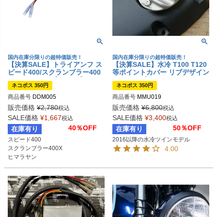
国内在庫分限りの超特価販売！
国内在庫分限りの超特価販売！
【決算SALE】トライアンフ ス
【決算SALE】水冷 T100 T120
ピード400/スクランブラー400
等ポイントカバー リブデザイン
X ウインカー プラグ&プレイ ア
ショットブラスト Motone
ネコポス 350円
ネコポス 350円
ダプター ハーネス
商品番号
DDM005

商品番号
MMU019
販売価格
¥
2,780
販売価格
¥
6,800
税込
税込
SALE価格
¥
1,667
SALE価格
¥
3,400
税込
税込
40％OFF
50％OFF
在庫有り
在庫有り
スピード400

2016以降の水冷ツインモデル
スクランブラー400X

4.00
ヒマラヤン

メテオ

ハンター