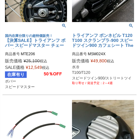
トライアンフ ボンネビル T120
国内在庫分限りの超特価販売！
【決算SALE】トライアンフ ボ
T100 スクランブラ-900 スピー
バー スピードマスター チェー
ドツイン900 カフェシート The
ンガード "CUTLASS" Motone
Rattler Motone
商品番号
MTE206
商品番号
MSM024X
販売価格
¥
25,100
販売価格
¥
49,800
税込
税込
SALE価格
¥
12,549
水冷

税込
T100/T120

50％OFF
在庫有り
スピードツイン900/ストリートツイ
ボバー 

2～4週
ン

スピードマスター
ストリートスクランブラー/スクラン
ブラー900

ストリートカップ