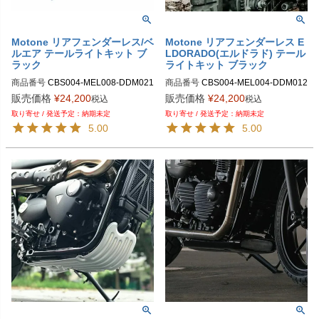
Motone リアフェンダーレス/ベ
Motone リアフェンダーレス E
ルエア テールライトキット ブ
LDORADO(エルドラド) テール
ラック
ライトキット ブラック
商品番号
CBS004-MEL008-DDM021

商品番号
CBS004-MEL004-DDM012

旧型番：CBS004-MEL008-DDM012
CBS004-MEL004-DDM021
販売価格
¥
24,200
販売価格
¥
24,200
税込
税込
納期未定
納期未定
5.00
5.00