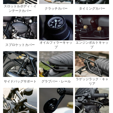
スロットルボディ・イ
クラッチカバー
タイミングカバー
ンテークカバー
オイルフィラーキャッ
エンジンボルトキャッ
スプロケットカバー
プ
プ
ラゲッジラック・キャ
サイドバッグサポート
グラブバー・レール
リア