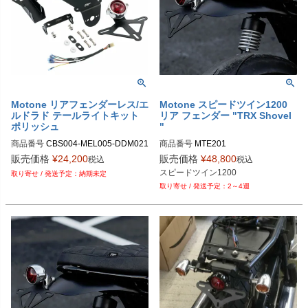
Motone リアフェンダーレス/エ
Motone スピードツイン1200
ルドラド テールライトキット
リア フェンダー "TRX Shovel
ポリッシュ
"
商品番号
CBS004-MEL005-DDM021

商品番号
MTE201
旧型番：CBS004-MEL005-DDM012
販売価格
¥
24,200
販売価格
¥
48,800
税込
税込
スピードツイン1200
納期未定
2～4週