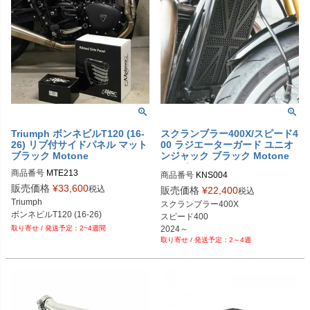
Triumph ボンネビルT120 (16-
スクランブラー400X/スピード4
26) リブ付サイドパネル マット
00 ラジエーターガード ユニオ
ブラック Motone
ンジャック ブラック Motone
(モートーン)
商品番号
MTE213
商品番号
KNS004
販売価格
¥
33,600
税込
販売価格
¥
22,400
税込
Triumph

スクランブラー400X

ボンネビルT120 (16-26)
スピード400

2024～
2~4週間
2～4週