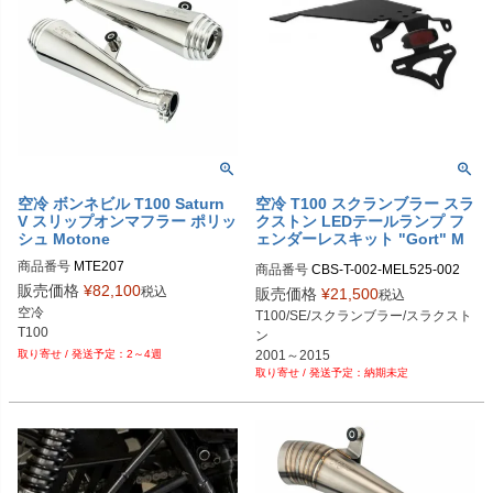
空冷 ボンネビル T100 Saturn
空冷 T100 スクランブラー スラ
V スリップオンマフラー ポリッ
クストン LEDテールランプ フ
シュ Motone
ェンダーレスキット "Gort" M
OTONE
商品番号
MTE207
商品番号
CBS-T-002-MEL525-002

メーカー型番：CBS-T-002+MEL525
販売価格
¥
82,100
税込
販売価格
¥
21,500
税込
+DDM002B
空冷

T100/SE/スクランブラー/スラクスト
T100
ン

2001～2015

2～4週
納期未定
空冷キャブ車/ＦＩ