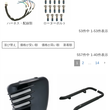
ハーネス・配線類
ローターボルト
53
件中
1
-
53
件表示
並び替え
価格が安い順
価格が高い順
新着順
557
件中
1
-
40
件表示
1
2
…
14