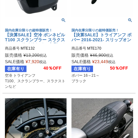
国内在庫分限りの超特価販売！
国内在庫分限りの超特価販売！
【決算SALE】空冷 ボンネビル
【決算SALE】トライアンフ ボ
T100 スクランブラー スラクス
バー 2016-2021- スリップオン
トン SE サイドカバー 左側のみ
マフラー "Bedlam Slash-Cut"
商品番号
MTE132
商品番号
MTE170
グロスブラック Motone(モー
ブラック MOTONE
トーン)
販売価格
¥
13,200
販売価格
¥
46,900
税込
税込
SALE価格
¥
7,920
SALE価格
¥
23,449
税込
税込
40％OFF
50％OFF
在庫有り
在庫有り
空冷 トライアンフ

ボバー 16～21～

T100、スクランブラー、スラクスト
ブラック
ンなど

左側のみ

グロスブラック