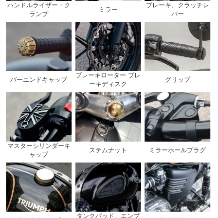
ハンドルライザー・ク
ブレーキ、クラッチレ
ミラー
ランプ
バー
ブレーキローター ブレ
バーエンドキャップ
グリップ
ーキディスク
マスターシリンダーキ
ステムナット
ミラーホールプラグ
ャップ
タンクパッド、エンブ