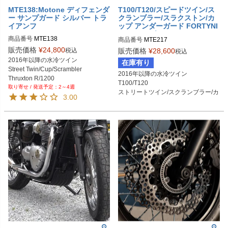
MTE138:Motone ディフェンダ
T100/T120/スピードツイン/ス
ー サンプガード シルバー トラ
クランブラー/スラクストン/カ
イアンフ
ップ アンダーガード FORTYNI
NER アンダーベリースタイリ
商品番号
MTE138
商品番号
MTE217
ングキット グロスブラック Mo
販売価格
¥
24,800
tone(モートーン)
税込
販売価格
¥
28,600
税込
2016年以降の水冷ツイン

在庫有り
Street Twin/Cup/Scrambler

2016年以降の水冷ツイン

Thruxton R/1200

T100/T120

2～4週
Bonneville T100/T120
ストリートツイン/スクランブラー/カ
3.00
ップ

スピードツイン

スラクストン1200/R/RS