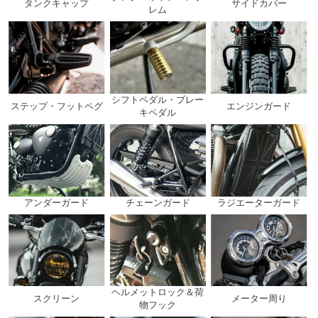
タンクキャップ
サイドカバー
レム
シフトペダル・ブレー
ステップ・フットペグ
エンジンガード
キペダル
アンダーガード
チェーンガード
ラジエーターガード
ヘルメットロック＆荷
スクリーン
メーター周り
物フック