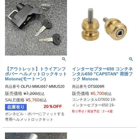
【アウトレット】トライアンフ
インターセプター650 コンチネ
ボバー ヘルメットロックキット
ンタル650 "CAPSTAN" 荷掛フ
Motone(モートーン)
ック Motone
商品番号
OLPU-MMU667-MMU520
商品番号
OTS009R
販売価格
¥
7,200
販売価格
¥
5,700
税込
税込
SALE価格
¥
5,760
コンチネンタルGT650 19-

税込
インターセプター650 19-
20％OFF
在庫有り
2～4週
ボンネビル・ボバーにフィットする
専用ヘルメットロックキット