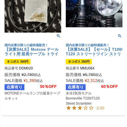
国内在庫分限りの超特価販売！
国内在庫分限りの超特価販売！
【決算SALE】Motone テール
【決算SALE】【セール】T100/
ライト用 延長ケーブル トライ
T120 ストリートツイン ストリ
アンフ等
ートスクランブラー レギュレー
ネコポス 350円
ネコポス 350円
ター移設キット Motone
商品番号
DDM020
商品番号
MMU064
販売価格
¥
2,780
販売価格
¥
5,780
税込
税込
SALE価格
¥
1,390
SALE価格
¥
2,312
税込
税込
50％OFF
60％OFF
在庫有り
在庫有り
MOTONEテールランプの延長ケーブ
水冷2気筒モデル

ルキット
Bonneville T100/T120

Street Scrambler

3.00
Srrambler1200

Street Twin