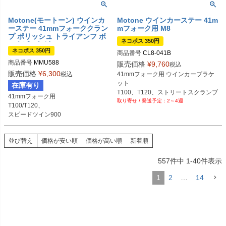
Motone(モートーン) ウインカ
Motone ウインカーステー 41m
ーステー 41mmフォーククラン
mフォーク用 M8
プ ポリッシュ トライアンフ ボ
ネコポス 350円
ンネビルなど
ネコポス 350円
商品番号
CL8-041B
商品番号
MMU588
販売価格
¥
9,760
税込
販売価格
¥
6,300
税込
41mmフォーク用 ウインカーブラケ
ット

在庫有り
T100、T120、ストリートスクランブ
41mmフォーク用

2～4週
ラー

T100/T120、

etc...
スピードツイン900

並び替え
価格が安い順
価格が高い順
新着順
557
件中
1
-
40
件表示
1
2
…
14