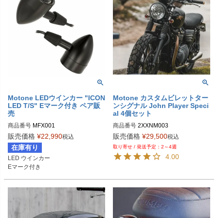
Motone LEDウインカー "ICON
Motone カスタムビレットター
LED T/S" Eマーク付き ペア販
ンシグナル John Player Speci
売
al 4個セット
商品番号
MFX001
商品番号
2XXNM003
販売価格
¥
22,990
販売価格
¥
29,500
税込
税込
在庫有り
2～4週
4.00
LED ウインカー

Eマーク付き