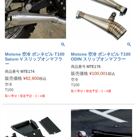
Motone 空冷 ボンネビル T100
Motone 空冷 ボンネビル T100
Saturn V スリップオンマフラ
ODIN スリップオンマフラー
ー
商品番号
MTE176
商品番号
MTE174
販売価格
¥
100,001
税込
販売価格
¥
82,800
税込
空冷

空冷

T100
T100
2～4週
2～4週