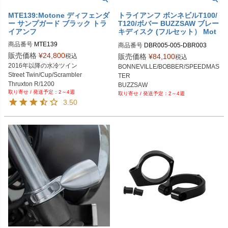
MTE139:Motone ディフェンダ
トライアンフ ボンネビルT100/
ー サンプガード ブラック トラ
T120/ボバー BUZZSAW ブレー
イアンフ
キディスク (フルセット） Mot
one
商品番号
MTE139
商品番号
DBR005-005-DBR003

M品番：DBR005+DBR005+DBR00
販売価格
¥
24,800
税込
販売価格
¥
84,100
税込
2016年以降の水冷ツイン

BONNEVILLE/BOBBER/SPEEDMAS
Street Twin/Cup/Scrambler

TER

Thruxton R/1200

BUZZSAW

2～4週
Bonneville T100/T120
2～4週
Brake Disc / Roto

3.50
Full Set