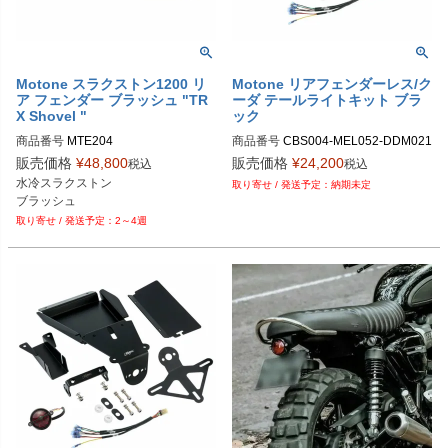
Motone スラクストン1200 リ
Motone リアフェンダーレス/ク
ア フェンダー ブラッシュ "TR
ーダ テールライトキット ブラ
X Shovel "
ック
商品番号
MTE204
商品番号
CBS004-MEL052-DDM021

旧：CBS004-MEL052-DDM012
販売価格
¥
48,800
販売価格
¥
24,200
税込
税込
水冷スラクストン

納期未定
ブラッシュ
2～4週