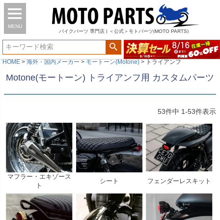
MENU
バイク
パーツ
専門店 | ＜公式＞モトパーツ(MOTO PARTS)
HOME
海外・国内メーカー
モートーン(Motone)
トライアンフ
Motone(モートーン) トライアンフ用 カスタムパーツ
53
件中
1
-
53
件表示
マフラー・エキゾース
シート
フェンダーレスキット
ト