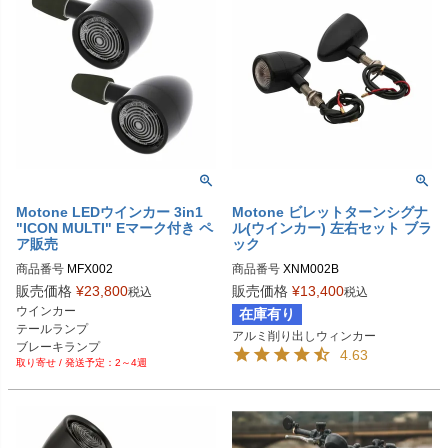
Motone LEDウインカー 3in1
Motone ビレットターンシグナ
"ICON MULTI" Eマーク付き ペ
ル(ウインカー) 左右セット ブラ
ア販売
ック
商品番号
MFX002
商品番号
XNM002B

販売価格
¥
23,800
販売価格
¥
13,400
税込
税込
B型番：MT1017
ウインカー

在庫有り
テールランプ

アルミ削り出しウィンカー
ブレーキランプ

4.63
2～4週
1個3役