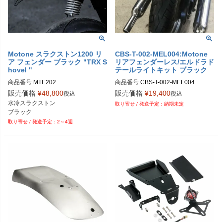
Motone スラクストン1200 リ
CBS-T-002-MEL004:Motone
ア フェンダー ブラック "TRX S
リアフェンダーレス/エルドラド
hovel "
テールライトキット ブラック
商品番号
MTE202
商品番号
CBS-T-002-MEL004

CBS-T-002+MEL004+DDM002B
販売価格
¥
48,800
販売価格
¥
19,400
税込
税込
水冷スラクストン

納期未定
ブラック
2～4週