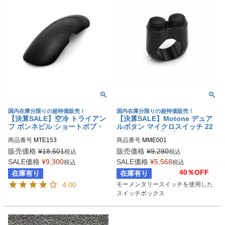
国内在庫分限りの超特価販売！
国内在庫分限りの超特価販売！
【決算SALE】空冷 トライアン
【決算SALE】Motone デュア
フ ボンネビル ショートボブ・
ルボタン マイクロスイッチ 22
フロントフェンダー トライアン
ミリハンドル用 ブラック
商品番号
MTE153
商品番号
MME001

フ空冷ツインキャストホイール
用 ブラック
販売価格
¥
18,601
販売価格
¥
9,280
税込
税込
Biker's型番：MT1062
SALE価格
¥
9,300
SALE価格
¥
5,568
税込
税込
40％OFF
在庫有り
在庫有り
4.00
モーメンタリースイッチを使用した
スイッチボックス